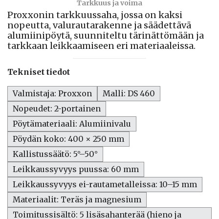
Tarkkuus ja voima
Proxxonin tarkkuussaha, jossa on kaksi
nopeutta, valurautarakenne ja säädettävä
alumiinipöytä, suunniteltu tärinättömään ja
tarkkaan leikkaamiseen eri materiaaleissa.
Tekniset tiedot
Valmistaja: Proxxon
Malli: DS 460
Nopeudet: 2-portainen
Pöytämateriaali: Alumiinivalu
Pöydän koko: 400 × 250 mm
Kallistussäätö: 5°–50°
Leikkaussyvyys puussa: 60 mm
Leikkaussyvyys ei-rautametalleissa: 10–15 mm
Materiaalit: Teräs ja magnesium
Toimitussisältö: 5 lisäsahanterää (hieno ja