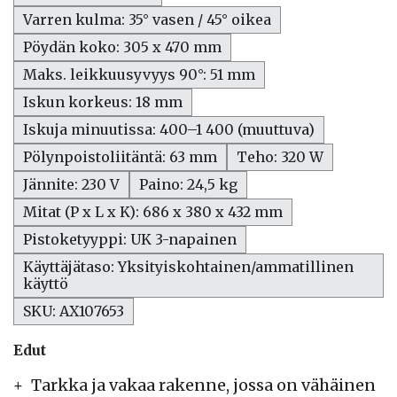
Varren kulma: 35° vasen / 45° oikea
Pöydän koko: 305 x 470 mm
Maks. leikkuusyvyys 90°: 51 mm
Iskun korkeus: 18 mm
Iskuja minuutissa: 400–1 400 (muuttuva)
Pölynpoistoliitäntä: 63 mm
Teho: 320 W
Jännite: 230 V
Paino: 24,5 kg
Mitat (P x L x K): 686 x 380 x 432 mm
Pistoketyyppi: UK 3-napainen
Käyttäjätaso: Yksityiskohtainen/ammatillinen
käyttö
SKU: AX107653
Edut
Tarkka ja vakaa rakenne, jossa on vähäinen