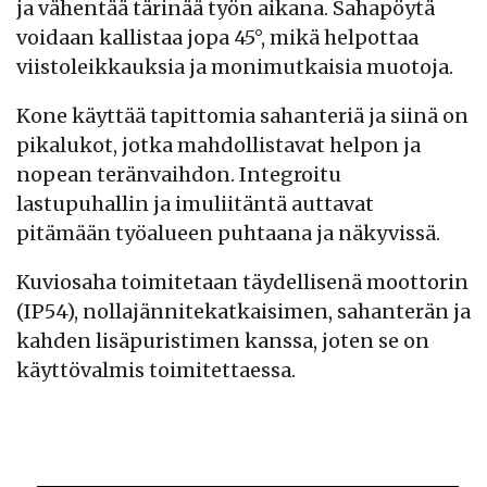
ja vähentää tärinää työn aikana. Sahapöytä
voidaan kallistaa jopa 45°, mikä helpottaa
viistoleikkauksia ja monimutkaisia muotoja.
Kone käyttää tapittomia sahanteriä ja siinä on
pikalukot, jotka mahdollistavat helpon ja
nopean teränvaihdon. Integroitu
lastupuhallin ja imuliitäntä auttavat
pitämään työalueen puhtaana ja näkyvissä.
Kuviosaha toimitetaan täydellisenä moottorin
(IP54), nollajännitekatkaisimen, sahanterän ja
kahden lisäpuristimen kanssa, joten se on
käyttövalmis toimitettaessa.