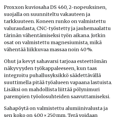
Proxxon kuviosaha DS 460, 2-nopeuksinen,
suojalla on suunniteltu vakauteen ja
tarkkuuteen. Koneen runko on valmistettu
valuraudasta, CNC-työstetty ja jauhemaalattu
tärinän vähentämiseksi työn aikana. Jotkin
osat on valmistettu magnesiumista, mikä
vähentää liikkuvaa massaa noin 40 %.
Ohut ja kevyt sahavarsi tarjoaa esteettömän
näkyvyyden työkappaleeseen, kun taas
integroitu puhallusyksikkö säädettävällä
suuttimella pitää työalueen vapaana lastuista.
Lisäksi on mahdollista liittää pölynimuri
parempien työolosuhteiden saavuttamiseksi.
Sahapöytä on valmistettu alumiinivalusta ja
sen koko on 400 × 250 mm. Terä voidaan