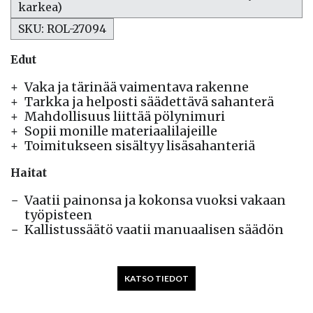
karkea)
SKU: ROL-27094
Edut
Vaka ja tärinää vaimentava rakenne
Tarkka ja helposti säädettävä sahanterä
Mahdollisuus liittää pölynimuri
Sopii monille materiaalilajeille
Toimitukseen sisältyy lisäsahanteriä
Haitat
Vaatii painonsa ja kokonsa vuoksi vakaan
työpisteen
Kallistussäätö vaatii manuaalisen säädön
KATSO TIEDOT