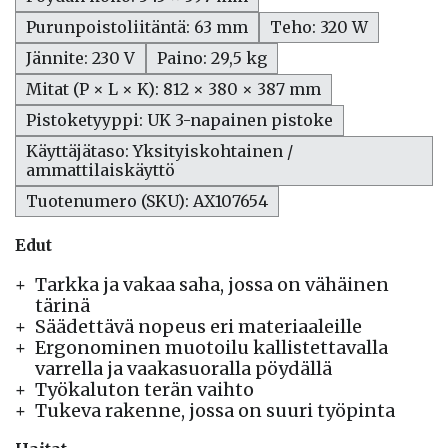
Purunpoistoliitäntä: 63 mm
Teho: 320 W
Jännite: 230 V
Paino: 29,5 kg
Mitat (P × L × K): 812 × 380 × 387 mm
Pistoketyyppi: UK 3-napainen pistoke
Käyttäjätaso: Yksityiskohtainen /
ammattilaiskäyttö
Tuotenumero (SKU): AX107654
Edut
Tarkka ja vakaa saha, jossa on vähäinen
tärinä
Säädettävä nopeus eri materiaaleille
Ergonominen muotoilu kallistettavalla
varrella ja vaakasuoralla pöydällä
Työkaluton terän vaihto
Tukeva rakenne, jossa on suuri työpinta