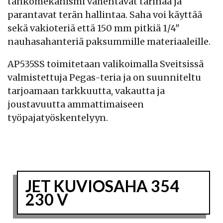
tankomekanismi vähentävät tärinää ja
parantavat terän hallintaa. Saha voi käyttää
sekä vakioteriä että 150 mm pitkiä 1/4"
nauhasahanteriä paksummille materiaaleille.
AP535SS toimitetaan valikoimalla Sveitsissä
valmistettuja Pegas-teria ja on suunniteltu
tarjoamaan tarkkuutta, vakautta ja
joustavuutta ammattimaiseen
työpajatyöskentelyyn.
JET KUVIOSAHA 354
230 V