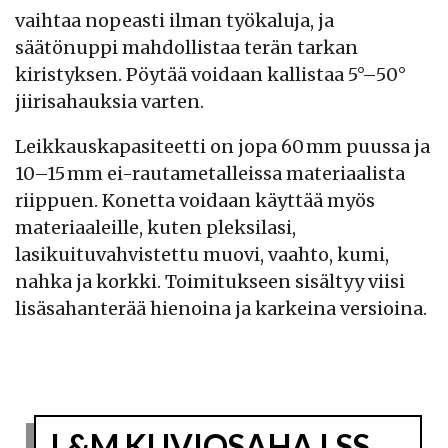
vaihtaa nopeasti ilman työkaluja, ja
säätönuppi mahdollistaa terän tarkan
kiristyksen. Pöytää voidaan kallistaa 5°–50°
jiirisahauksia varten.
Leikkauskapasiteetti on jopa 60 mm puussa ja
10–15 mm ei-rautametalleissa materiaalista
riippuen. Konetta voidaan käyttää myös
materiaaleille, kuten pleksilasi,
lasikuituvahvistettu muovi, vaahto, kumi,
nahka ja korkki. Toimitukseen sisältyy viisi
lisäsahanterää hienoina ja karkeina versioina.
L&M KUVIOSAHA LSS