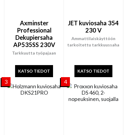
Axminster
JET kuviosaha 354
Professional
230 V
Dekupiersaha
Ammattilaiskäyttöön
AP535SS 230V
tarkoitettu tarkkuussaha
Tarkkuutta työpajaan
KATSO TIEDOT
KATSO TIEDOT
3
4