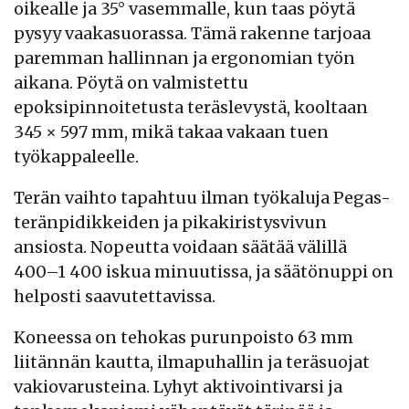
oikealle ja 35° vasemmalle, kun taas pöytä
pysyy vaakasuorassa. Tämä rakenne tarjoaa
paremman hallinnan ja ergonomian työn
aikana. Pöytä on valmistettu
epoksipinnoitetusta teräslevystä, kooltaan
345 × 597 mm, mikä takaa vakaan tuen
työkappaleelle.
Terän vaihto tapahtuu ilman työkaluja Pegas-
teränpidikkeiden ja pikakiristysvivun
ansiosta. Nopeutta voidaan säätää välillä
400–1 400 iskua minuutissa, ja säätönuppi on
helposti saavutettavissa.
Koneessa on tehokas purunpoisto 63 mm
liitännän kautta, ilmapuhallin ja teräsuojat
vakiovarusteina. Lyhyt aktivointivarsi ja