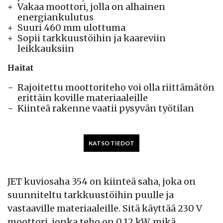
Vakaa moottori, jolla on alhainen
energiankulutus
Suuri 460 mm ulottuma
Sopii tarkkuustöihin ja kaareviin
leikkauksiin
Haitat
Rajoitettu moottoriteho voi olla riittämätön
erittäin koville materiaaleille
Kiinteä rakenne vaatii pysyvän työtilan
KATSO TIEDOT
JET kuviosaha 354 on kiinteä saha, joka on
suunniteltu tarkkuustöihin puulle ja
vastaaville materiaaleille. Sitä käyttää 230 V
moottori, jonka teho on 0,12 kW, mikä