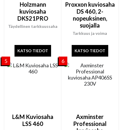
Holzmann
Proxxon kuviosaha
kuviosaha
DS 460, 2-
DKS21PRO
nopeuksinen,
suojalla
Täydellinen tarkkuussaha
Tarkkuus ja voima
KATSO TIEDOT
KATSO TIEDOT
5
6
L&M Kuviosaha
Axminster
LSS 460
Professional