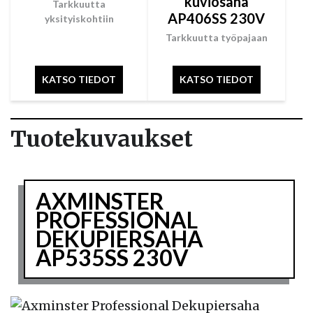
kuviosaha
Tarkkuutta
AP406SS 230V
yksityiskohtiin
Tarkkuutta työpajaan
KATSO TIEDOT
KATSO TIEDOT
Tuotekuvaukset
AXMINSTER
PROFESSIONAL
DEKUPIERSAHA
AP535SS 230V