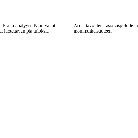
rkkina-analyysi: Näin vältät
Aseta tavoitteita asiakaspolulle i
at luotettavampia tuloksia
monimutkaisuuteen