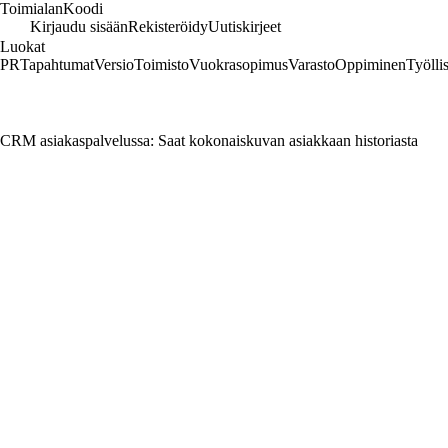
Toimialan
Koodi
Kirjaudu sisään
Rekisteröidy
Uutiskirjeet
Luokat
PR
Tapahtumat
Versio
Toimisto
Vuokrasopimus
Varasto
Oppiminen
Työlli
CRM asiakaspalvelussa: Saat kokonaiskuvan asiakkaan historiasta