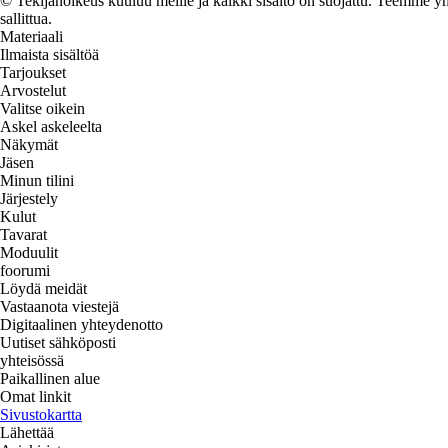
© Tekijänoikeus kuuluu meille ja kaikki sisältö on suojattu. Teemme yht
sallittua.
Materiaali
Ilmaista sisältöä
Tarjoukset
Arvostelut
Valitse oikein
Askel askeleelta
Näkymät
Jäsen
Minun tilini
Järjestely
Kulut
Tavarat
Moduulit
foorumi
Löydä meidät
Vastaanota viestejä
Digitaalinen yhteydenotto
Uutiset sähköposti
yhteisössä
Paikallinen alue
Omat linkit
Sivustokartta
Lähettää