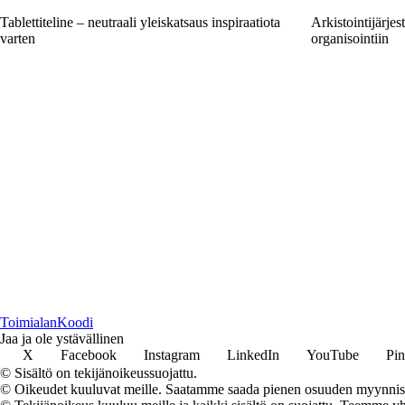
Tablettiteline – neutraali yleiskatsaus inspiraatiota
Arkistointijärje
varten
organisointiin
Toimialan
Koodi
Jaa ja ole ystävällinen
X
Facebook
Instagram
LinkedIn
YouTube
Pin
© Sisältö on tekijänoikeussuojattu.
© Oikeudet kuuluvat meille. Saatamme saada pienen osuuden myynnistä,