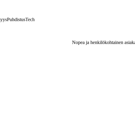
syys
Puhdistus
Tech
Nopea ja henkilökohtainen asiaka