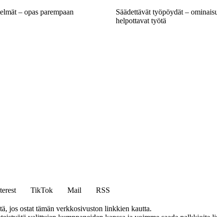
stelmät – opas parempaan
Säädettävät työpöydät – ominaisu
helpottavat työtä
terest
TikTok
Mail
RSS
 jos ostat tämän verkkosivuston linkkien kautta.