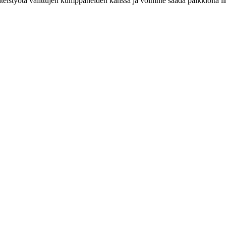
eistyötä valittujen kumppaneiden kanssa ja voimme saada palkkioita link