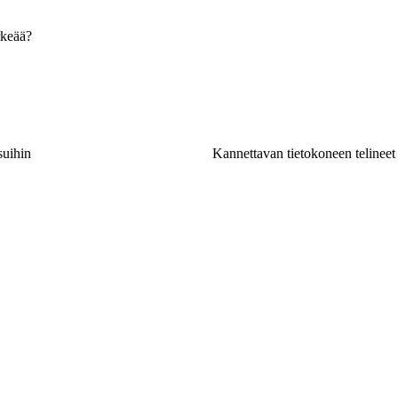
rkeää?
suihin
Kannettavan tietokoneen telineet 