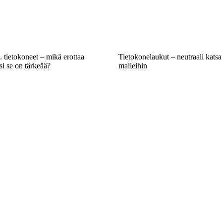
 tietokoneet – mikä erottaa
Tietokonelaukut – neutraali katsa
ksi se on tärkeää?
malleihin