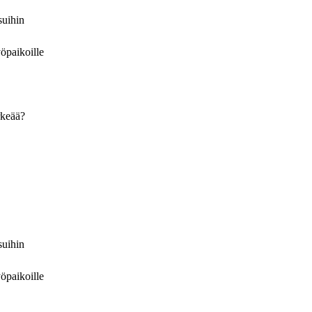
suihin
yöpaikoille
rkeää?
suihin
yöpaikoille