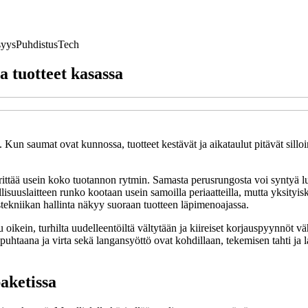
syys
Puhdistus
Tech
a tuotteet kasassa
a. Kun saumat ovat kunnossa, tuotteet kestävät ja aikataulut pitävät sil
ttää usein koko tuotannon rytmin. Samasta perusrungosta voi syntyä lukuis
llisuuslaitteen runko kootaan usein samoilla periaatteilla, mutta yksit
ustekniikan hallinta näkyy suoraan tuotteen läpimenoajassa.
kein, turhilta uudelleentöiltä vältytään ja kiireiset korjauspyynnöt väh
 puhtaana ja virta sekä langansyöttö ovat kohdillaan, tekemisen tahti ja 
aketissa