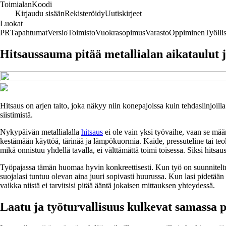
Toimialan
Koodi
Kirjaudu sisään
Rekisteröidy
Uutiskirjeet
Luokat
PR
Tapahtumat
Versio
Toimisto
Vuokrasopimus
Varasto
Oppiminen
Työlli
Hitsaussauma pitää metallialan aikataulut j
Hitsaus on arjen taito, joka näkyy niin konepajoissa kuin tehdaslinjoill
siistimistä.
Nykypäivän metallialalla
hitsaus
ei ole vain yksi työvaihe, vaan se määri
kestämään käyttöä, tärinää ja lämpökuormia. Kaide, pressuteline tai teo
mikä onnistuu yhdellä tavalla, ei välttämättä toimi toisessa. Siksi hitsa
Työpajassa tämän huomaa hyvin konkreettisesti. Kun työ on suunniteltu oi
suojalasi tuntuu olevan aina juuri sopivasti huurussa. Kun lasi pidetään
vaikka niistä ei tarvitsisi pitää ääntä jokaisen mittauksen yhteydessä.
Laatu ja työturvallisuus kulkevat samassa p