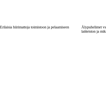
Erilaisia hiirimattoja toimistoon ja pelaamiseen
Älypuhelimet vs.
laitteiston ja mi