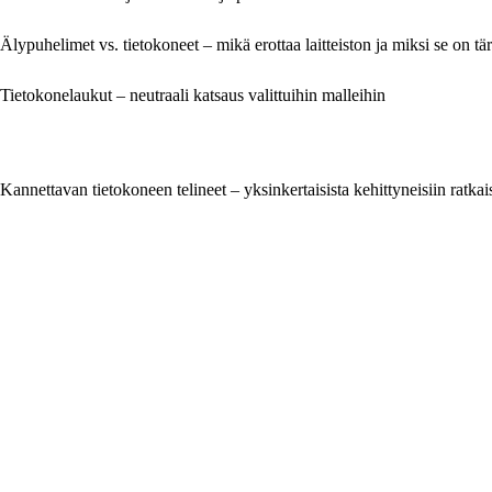
Älypuhelimet vs. tietokoneet – mikä erottaa laitteiston ja miksi se on tä
Tietokonelaukut – neutraali katsaus valittuihin malleihin
Kannettavan tietokoneen telineet – yksinkertaisista kehittyneisiin ratkai