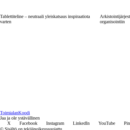
Tablettiteline – neutraali yleiskatsaus inspiraatiota
Arkistointijärje
varten
organisointiin
Toimialan
Koodi
Jaa ja ole ystävällinen
X
Facebook
Instagram
LinkedIn
YouTube
Pin
© Sisältö on tekijänoikeussuojattu.