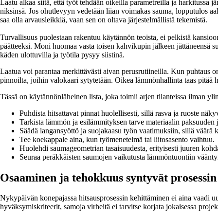
Laatu alkaa siitä, että työt tehdään oikeilla parametreilla ja harkitussa j
niksinsä. Jos ohutlevyyn vedetään liian voimakas sauma, lopputulos aalto
saa olla arvausleikkiä, vaan sen on oltava järjestelmällistä tekemistä.
Turvallisuus puolestaan rakentuu käytännön teoista, ei pelkistä kansioon
päätteeksi. Moni huomaa vasta toisen kahvikupin jälkeen jättäneensä s
käden ulottuvilla ja työtila pysyy siistinä.
Laatua voi parantaa merkittävästi aivan perusrutiineilla. Kun puhtaus o
pinnoilta, joihin valokaari sytytetään. Oikea lämmönhallinta taas pitää 
Tässä on käytännönläheinen lista, joka toimii arjen tilanteissa ilman yli
Puhdista hitsattavat pinnat huolellisesti, sillä rasva ja ruoste näk
Tarkista lämmön ja esilämmityksen tarve materiaalin paksuuden 
Säädä langansyöttö ja suojakaasu työn vaatimuksiin, sillä väärä k
Tee koekappale aina, kun työmenetelmä tai liitosasento vaihtuu.
Huolehdi saumageometrian tasaisuudesta, erityisesti juuren kohda
Seuraa peräkkäisten saumojen vaikutusta lämmöntuontiin väänty
Osaaminen ja tehokkuus syntyvät prosessi
Nykypäivän konepajassa hitsausprosessin kehittäminen ei aina vaadi uusi
hyväksymiskriteerit, samoja virheitä ei tarvitse korjata jokaisessa projek