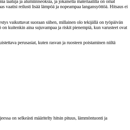
mia laatuja ja alumiiniseoksia, ja jokaisella materiaalilla on omat
as vaatisi reilusti lisää lämpöä ja nopeampaa langansyöttöä. Hitsaus ei
estys vaikuttavat suoraan siihen, millainen olo tekijällä on työpäivän
on kuitenkin aina sujuvampaa ja riskit pienempiä, kun varusteet ovat
stettava perusasiat, kuten rasvan ja ruosteen poistaminen niiltä
eessa on selkeästi määritelty hitsin pituus, lämmöntuonti ja