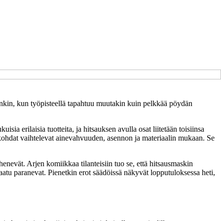
loinkin, kun työpisteellä tapahtuu muutakin kuin pelkkää pöydän
ia erilaisia tuotteita, ja hitsauksen avulla osat liitetään toisiinsa
yiskohdat vaihtelevat ainevahvuuden, asennon ja materiaalin mukaan. Se
enevät. Arjen komiikkaa tilanteisiin tuo se, että hitsausmaskin
laatu paranevat. Pienetkin erot säädöissä näkyvät lopputuloksessa heti,