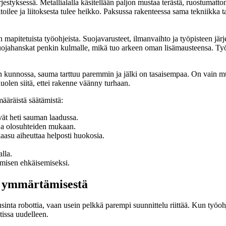
ärjestyksessä. Metallialalla käsitellään paljon mustaa terästä, ruostumatto
ilee ja liitoksesta tulee heikko. Paksussa rakenteessa sama tekniikka ta
 mapitetuista työohjeista. Suojavarusteet, ilmanvaihto ja työpisteen järj
uojahanskat penkin kulmalle, mikä tuo arkeen oman lisämausteensa. Työ 
n kunnossa, sauma tarttuu paremmin ja jälki on tasaisempaa. On vain mui
huolen siitä, ettei rakenne väänny turhaan.
määräistä säätämistä:
yvät heti sauman laadussa.
ja olosuhteiden mukaan.
aasu aiheuttaa helposti huokosia.
lla.
misen ehkäisemiseksi.
n ymmärtämisestä
nta robottia, vaan usein pelkkä parempi suunnittelu riittää. Kun työohj
tissa uudelleen.