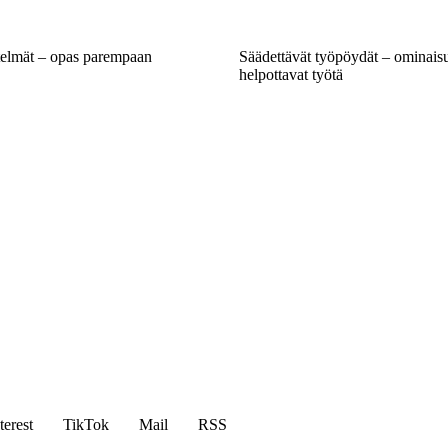
stelmät – opas parempaan
Säädettävät työpöydät – ominaisu
helpottavat työtä
terest
TikTok
Mail
RSS