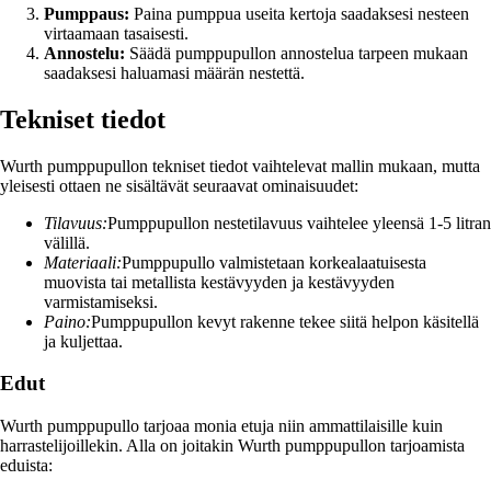
Pumppaus:
Paina pumppua useita kertoja saadaksesi nesteen
virtaamaan tasaisesti.
Annostelu:
Säädä pumppupullon annostelua tarpeen mukaan
saadaksesi haluamasi määrän nestettä.
Tekniset tiedot
Wurth pumppupullon tekniset tiedot vaihtelevat mallin mukaan, mutta
yleisesti ottaen ne sisältävät seuraavat ominaisuudet:
Tilavuus:
Pumppupullon nestetilavuus vaihtelee yleensä 1-5 litran
välillä.
Materiaali:
Pumppupullo valmistetaan korkealaatuisesta
muovista tai metallista kestävyyden ja kestävyyden
varmistamiseksi.
Paino:
Pumppupullon kevyt rakenne tekee siitä helpon käsitellä
ja kuljettaa.
Edut
Wurth pumppupullo tarjoaa monia etuja niin ammattilaisille kuin
harrastelijoillekin. Alla on joitakin Wurth pumppupullon tarjoamista
eduista: