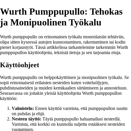
Wurth Pumppupullo: Tehokas
ja Monipuolinen Työkalu
Wurth pumppupullo on erinomainen työkalu monenlaisiin tehtäviin,
olipa sitten kyseessä autojen kunnostaminen, rakentaminen tai kodin
pienet korjaustyöt. Tässä artikkelissa tarkastelemme tarkemmin Wurth
pumppupullon käyttöohjeita, teknisiä tietoja ja sen tarjoamia etuja.
Käyttöohjeet
Wurth pumppupullo on helppokäyttöinen ja monipuolinen työkalu. Se
sopii erinomaisesti erilaisten nesteiden kuten voiteluöljyjen,
puhdistusaineiden ja muiden kemikaalien siirtämiseen ja annosteluun.
Seuraavassa on joitakin yleisiä käyttöohjeita Wurth pumppupullon
käyttöön:
Valmistelu:
Ennen käyttöä varmista, että pumppupullon suutin
on puhdas ja ehjä.
Nesteen täyttö:
Täytä pumppupullo haluamallasi nesteellä.
Varmista, että korkki on kunnolla suljettu estääksesi nesteiden
vuotamisen.