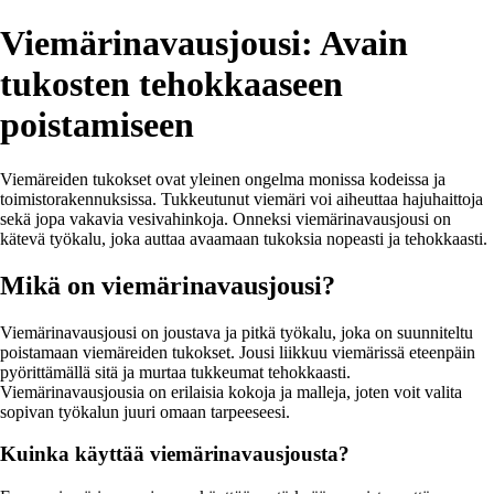
Viemärinavausjousi: Avain
tukosten tehokkaaseen
poistamiseen
Viemäreiden tukokset ovat yleinen ongelma monissa kodeissa ja
toimistorakennuksissa. Tukkeutunut viemäri voi aiheuttaa hajuhaittoja
sekä jopa vakavia vesivahinkoja. Onneksi viemärinavausjousi on
kätevä työkalu, joka auttaa avaamaan tukoksia nopeasti ja tehokkaasti.
Mikä on viemärinavausjousi?
Viemärinavausjousi on joustava ja pitkä työkalu, joka on suunniteltu
poistamaan viemäreiden tukokset. Jousi liikkuu viemärissä eteenpäin
pyörittämällä sitä ja murtaa tukkeumat tehokkaasti.
Viemärinavausjousia on erilaisia kokoja ja malleja, joten voit valita
sopivan työkalun juuri omaan tarpeeseesi.
Kuinka käyttää viemärinavausjousta?