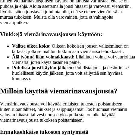
Ennen viemärinavausjousen käyttöä on tärkeää varmistaa, että se on
puhdas ja ehjä. Aloita asettamalla jousi hitaasti ja varovasti viemäriin.
Pyöritä sitten joustavaa johdinta niin, että se etenee viemärissä ja
murtaa tukoksen. Muista olla varovainen, jotta et vahingoita
viemäriputkea.
Vinkkejä viemärinavausjousen käyttöön:
Valitse oikea koko:
Oikean kokoisen jousen valitseminen on
tärkeää, jotta se mahtuu liikkumaan viemärissä tehokkaasti.
Älä työnnä liian voimakkaasti:
Liiallinen voima voi vaurioittaa
viemäriä, joten käytä tasainen paine.
Puhdista jousi käytön jälkeen:
Puhdista jousi ja desinfioi se
huolellisesti käytön jälkeen, jotta voit säilyttää sen hyvässä
kunnossa.
Milloin käyttää viemärinavausjousta?
Viemärinavausjousta voi käyttää erilaisten tukosten poistamiseen,
kuten ruoantähteet, hiukset ja saippuajäämät. Jos huomaat viemärin
valuvan hitaasti tai vesi nousee ylös putkesta, on aika käyttää
viemärinavausjousta tukoksen poistamiseen.
Ennaltaehkäise tukosten syntymistä