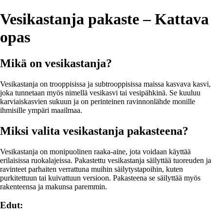
Vesikastanja pakaste – Kattava
opas
Mikä on vesikastanja?
Vesikastanja on trooppisissa ja subtrooppisissa maissa kasvava kasvi,
joka tunnetaan myös nimellä vesikasvi tai vesipähkinä. Se kuuluu
karviaiskasvien sukuun ja on perinteinen ravinnonlähde monille
ihmisille ympäri maailmaa.
Miksi valita vesikastanja pakasteena?
Vesikastanja on monipuolinen raaka-aine, jota voidaan käyttää
erilaisissa ruokalajeissa. Pakastettu vesikastanja säilyttää tuoreuden ja
ravinteet parhaiten verrattuna muihin säilytystapoihin, kuten
purkitettuun tai kuivattuun versioon. Pakasteena se säilyttää myös
rakenteensa ja makunsa paremmin.
Edut: