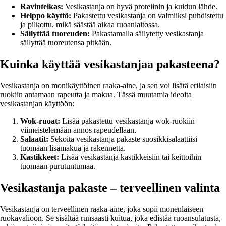
Ravinteikas:
Vesikastanja on hyvä proteiinin ja kuidun lähde.
Helppo käyttö:
Pakastettu vesikastanja on valmiiksi puhdistettu
ja pilkottu, mikä säästää aikaa ruoanlaitossa.
Säilyttää tuoreuden:
Pakastamalla säilytetty vesikastanja
säilyttää tuoreutensa pitkään.
Kuinka käyttää vesikastanjaa pakasteena?
Vesikastanja on monikäyttöinen raaka-aine, ja sen voi lisätä erilaisiin
ruokiin antamaan rapeutta ja makua. Tässä muutamia ideoita
vesikastanjan käyttöön:
Wok-ruoat:
Lisää pakastettu vesikastanja wok-ruokiin
viimeistelemään annos rapeudellaan.
Salaatit:
Sekoita vesikastanja pakaste suosikkisalaattiisi
tuomaan lisämakua ja rakennetta.
Kastikkeet:
Lisää vesikastanja kastikkeisiin tai keittoihin
tuomaan purutuntumaa.
Vesikastanja pakaste – terveellinen valinta
Vesikastanja on terveellinen raaka-aine, joka sopii monenlaiseen
ruokavalioon. Se sisältää runsaasti kuitua, joka edistää ruoansulatusta,