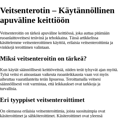
Veitsenterotin – Käytännöllinen
apuväline keittiöön
Veitsenteroitin on tärkeä apuväline keittiössä, joka auttaa pitämään
ruoanlaittoveitsesi terävinä ja tehokkaina. Tässä artikkelissa
käsittelemme veitsenteroittimen käyttöä, erilaisia veitsenteroittimia ja
vinkkejä teroittimen valintaan.
Miksi veitsenteroitin on tärkeä?
Kun käytät säännöllisesti keittiöveitsiä, niiden terät tylsyvät ajan myötä.
Tylsä veitsi ei ainoastaan vaikeuta ruoanleikkausta vaan voi myös
aiheuttaa vaaratilanteita terän lipsuessa. Teroittamalla veitsesi
säännöllisesti voit varmistaa, että leikkaukset ovat tarkkoja ja
turvallisia.
Eri tyyppiset veitsenteroittimet
On olemassa erilaisia veitsenteroittimia, joista suosituimpia ovat
käsiteroittimet ja sähköteroittimet. Käsiteroittimet ovat yleensä