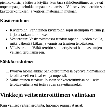
pienikokoisia ja käteviä käyttää, kun taas sähköteroittimet tarjoavat
nopeampaa ja tehokkaampaa teroittamista. Valitse veitsenteroitin sen
käyttötarkoituksen ja veitsiesi materiaalin mukaan.
Käsiteroittimet
Kiviteroitin: Perinteinen kiviteroitin sopii useimpiin veitsiin ja
tarjoaa tarkan teroituksen.
Vesiteroitin: Vesiteroittimessa teroitus tapahtuu veden avulla,
mikä vähentää kitkaa ja varmistaa tasaisen teroituksen.
Väkästeroitin: Väkästeroitin sopii erityisesti hammastettujen
veitsien teroittamiseen.
Sähköteroittimet
Pyörivä hiomalaikka: Sähköteroittimessa pyörivä hiomalaikka
teroittaa veitsen tasaisesti ja nopeasti.
Vaiheittainen teroitus: Joissain sähköteroittimissa on useita
teroitusvaiheita eri terävyyden saavuttamiseksi.
Vinkkejä veitsenteroittimen valintaan
Kun valitset veitsenteroitinta, huomioi seuraavat asiat: