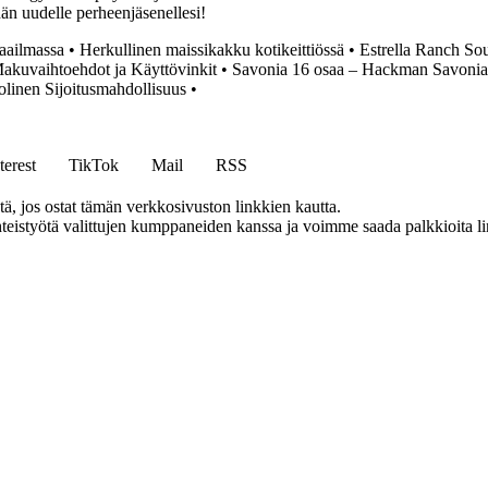
än uudelle perheenjäsenellesi!
aailmassa
•
Herkullinen maissikakku kotikeittiössä
•
Estrella Ranch Sou
akuvaihtoehdot ja Käyttövinkit
•
Savonia 16 osaa – Hackman Savonia
inen Sijoitusmahdollisuus
•
terest
TikTok
Mail
RSS
 jos ostat tämän verkkosivuston linkkien kautta.
eistyötä valittujen kumppaneiden kanssa ja voimme saada palkkioita link