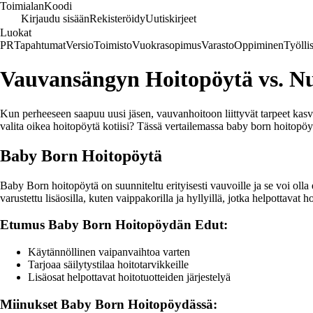
Toimialan
Koodi
Kirjaudu sisään
Rekisteröidy
Uutiskirjeet
Luokat
PR
Tapahtumat
Versio
Toimisto
Vuokrasopimus
Varasto
Oppiminen
Työlli
Vauvansängyn Hoitopöytä vs. Nu
Kun perheeseen saapuu uusi jäsen, vauvanhoitoon liittyvät tarpeet kasv
valita oikea hoitopöytä kotiisi? Tässä vertailemassa baby born hoitopöyt
Baby Born Hoitopöytä
Baby Born hoitopöytä on suunniteltu erityisesti vauvoille ja se voi oll
varustettu lisäosilla, kuten vaippakorilla ja hyllyillä, jotka helpottavat ho
Etumus Baby Born Hoitopöydän Edut:
Käytännöllinen vaipanvaihtoa varten
Tarjoaa säilytystilaa hoitotarvikkeille
Lisäosat helpottavat hoitotuotteiden järjestelyä
Miinukset Baby Born Hoitopöydässä: