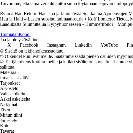
Toivomme, että tämä vertailu auttoi sinua löytämään sopivan hoitopöyd
Ryhmä Hau Rekku: Hauskaa ja Jännittävää Seikkailua Ajoneuvojen M
Hau ja Halti – Lasten suosittu animaatiosarja
•
Koff Lonkero: Tietoa, M
Laadukasta Suunnittelua Kylpyhuoneeseen
•
Hummerifondi – Monipuol
Toimialan
Koodi
Jaa ja ole ystävällinen
X
Facebook
Instagram
LinkedIn
YouTube
Pin
© Sisältö on tekijänoikeussuojattu.
© Oikeudet kuuluvat meille. Saatamme saada pienen osuuden myynnistä,
© Tekijänoikeus kuuluu meille ja kaikki sisältö on suojattu. Teemme yht
sallittua.
Materiaali
Ilmaista sisältöä
Tarjoukset
Arvostelut
Valitse oikein
Askel askeleelta
Näkymät
Jäsen
Minun tilini
Järjestely
Kulut
Tavarat