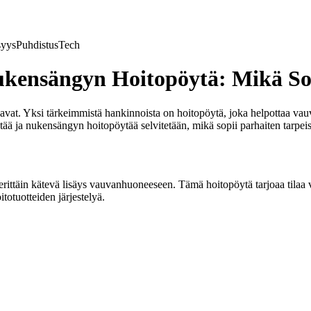
syys
Puhdistus
Tech
kensängyn Hoitopöytä: Mikä Sop
avat. Yksi tärkeimmistä hankinnoista on hoitopöytä, joka helpottaa vau
ää ja nukensängyn hoitopöytää selvitetään, mikä sopii parhaiten tarpeisi
a erittäin kätevä lisäys vauvanhuoneeseen. Tämä hoitopöytä tarjoaa tila
itotuotteiden järjestelyä.