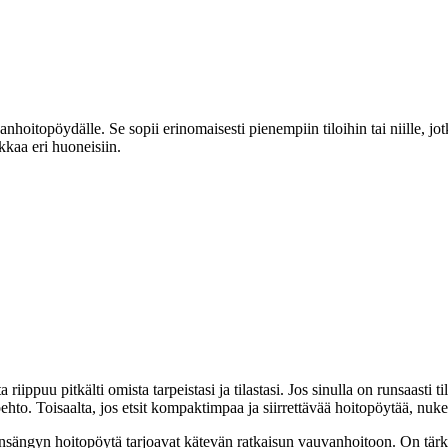
itopöydälle. Se sopii erinomaisesti pienempiin tiloihin tai niille, jo
kkaa eri huoneisiin.
riippuu pitkälti omista tarpeistasi ja tilastasi. Jos sinulla on runsaasti
oehto. Toisaalta, jos etsit kompaktimpaa ja siirrettävää hoitopöytää, nu
sängyn hoitopöytä tarjoavat kätevän ratkaisun vauvanhoitoon. On tärkeä