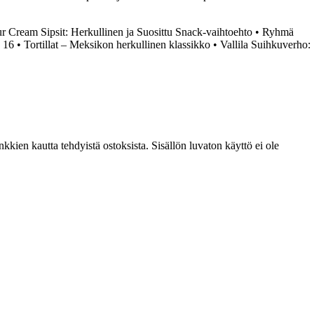
r Cream Sipsit: Herkullinen ja Suosittu Snack-vaihtoehto
•
Ryhmä
 16
•
Tortillat – Meksikon herkullinen klassikko
•
Vallila Suihkuverho:
kien kautta tehdyistä ostoksista. Sisällön luvaton käyttö ei ole