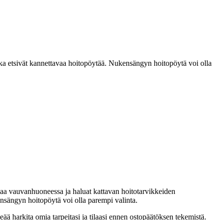
tka etsivät kannettavaa hoitopöytää. Nukensängyn hoitopöytä voi olla
 tilaa vauvanhuoneessa ja haluat kattavan hoitotarvikkeiden
kensängyn hoitopöytä voi olla parempi valinta.
ä harkita omia tarpeitasi ja tilaasi ennen ostopäätöksen tekemistä.