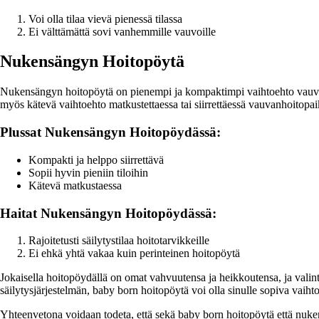
Voi olla tilaa vievä pienessä tilassa
Ei välttämättä sovi vanhemmille vauvoille
Nukensängyn Hoitopöytä
Nukensängyn hoitopöytä on pienempi ja kompaktimpi vaihtoehto vauvanho
myös kätevä vaihtoehto matkustettaessa tai siirrettäessä vauvanhoitopai
Plussat Nukensängyn Hoitopöydässä:
Kompakti ja helppo siirrettävä
Sopii hyvin pieniin tiloihin
Kätevä matkustaessa
Haitat Nukensängyn Hoitopöydässä:
Rajoitetusti säilytystilaa hoitotarvikkeille
Ei ehkä yhtä vakaa kuin perinteinen hoitopöytä
Jokaisella hoitopöydällä on omat vahvuutensa ja heikkoutensa, ja valinta 
säilytysjärjestelmän, baby born hoitopöytä voi olla sinulle sopiva vaiht
Yhteenvetona voidaan todeta, että sekä baby born hoitopöytä että nuken