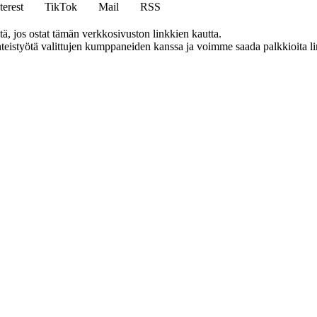
terest
TikTok
Mail
RSS
 jos ostat tämän verkkosivuston linkkien kautta.
eistyötä valittujen kumppaneiden kanssa ja voimme saada palkkioita link