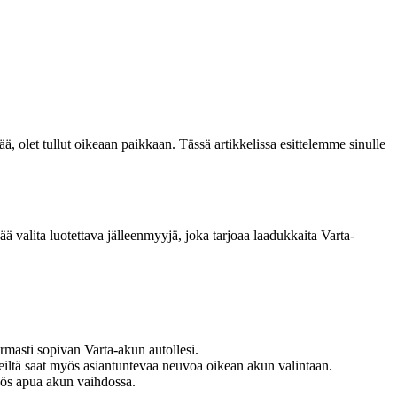
yjää, olet tullut oikeaan paikkaan. Tässä artikkelissa esittelemme sinulle
ä valita luotettava jälleenmyyjä, joka tarjoaa laadukkaita Varta-
rmasti sopivan Varta-akun autollesi.
. Heiltä saat myös asiantuntevaa neuvoa oikean akun valintaan.
yös apua akun vaihdossa.