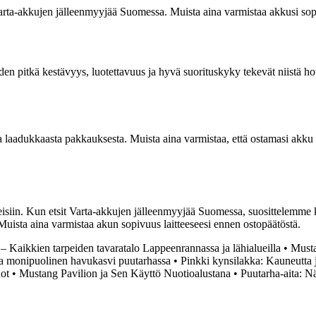
a Varta-akkujen jälleenmyyjää Suomessa. Muista aina varmistaa akkusi sop
den pitkä kestävyys, luotettavuus ja hyvä suorituskyky tekevät niistä ho
a laadukkaasta pakkauksesta. Muista aina varmistaa, että ostamasi akku 
itteisiin. Kun etsit Varta-akkujen jälleenmyyjää Suomessa, suosittelemme
uista aina varmistaa akun sopivuus laitteeseesi ennen ostopäätöstä.
– Kaikkien tarpeiden tavaratalo Lappeenrannassa ja lähialueilla
•
Musta
ja monipuolinen havukasvi puutarhassa
•
Pinkki kynsilakka: Kauneutta ja
ot
•
Mustang Pavilion ja Sen Käyttö Nuotioalustana
•
Puutarha-aita: Nä