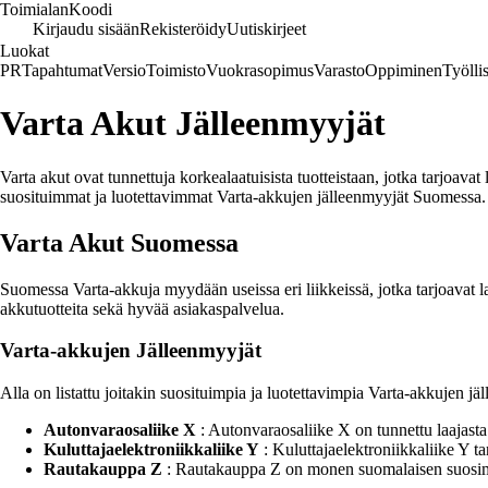
Toimialan
Koodi
Kirjaudu sisään
Rekisteröidy
Uutiskirjeet
Luokat
PR
Tapahtumat
Versio
Toimisto
Vuokrasopimus
Varasto
Oppiminen
Työlli
Varta Akut Jälleenmyyjät
Varta akut ovat tunnettuja korkealaatuisista tuotteistaan, jotka tarjoavat 
suosituimmat ja luotettavimmat Varta-akkujen jälleenmyyjät Suomessa.
Varta Akut Suomessa
Suomessa Varta-akkuja myydään useissa eri liikkeissä, jotka tarjoavat la
akkutuotteita sekä hyvää asiakaspalvelua.
Varta-akkujen Jälleenmyyjät
Alla on listattu joitakin suosituimpia ja luotettavimpia Varta-akkujen 
Autonvaraosaliike X
: Autonvaraosaliike X on tunnettu laajasta
Kuluttajaelektroniikkaliike Y
: Kuluttajaelektroniikkaliike Y ta
Rautakauppa Z
: Rautakauppa Z on monen suomalaisen suosima p