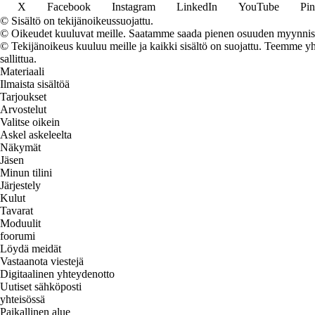
X
Facebook
Instagram
LinkedIn
YouTube
Pin
© Sisältö on tekijänoikeussuojattu.
© Oikeudet kuuluvat meille. Saatamme saada pienen osuuden myynnistä,
© Tekijänoikeus kuuluu meille ja kaikki sisältö on suojattu. Teemme yht
sallittua.
Materiaali
Ilmaista sisältöä
Tarjoukset
Arvostelut
Valitse oikein
Askel askeleelta
Näkymät
Jäsen
Minun tilini
Järjestely
Kulut
Tavarat
Moduulit
foorumi
Löydä meidät
Vastaanota viestejä
Digitaalinen yhteydenotto
Uutiset sähköposti
yhteisössä
Paikallinen alue