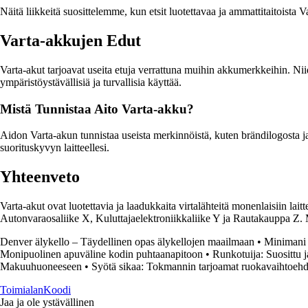
Näitä liikkeitä suosittelemme, kun etsit luotettavaa ja ammattitaitoist
Varta-akkujen Edut
Varta-akut tarjoavat useita etuja verrattuna muihin akkumerkkeihin. Nii
ympäristöystävällisiä ja turvallisia käyttää.
Mistä Tunnistaa Aito Varta-akku?
Aidon Varta-akun tunnistaa useista merkinnöistä, kuten brändilogosta j
suorituskyvyn laitteellesi.
Yhteenveto
Varta-akut ovat luotettavia ja laadukkaita virtalähteitä monenlaisiin la
Autonvaraosaliike X, Kuluttajaelektroniikkaliike Y ja Rautakauppa Z. M
Denver älykello – Täydellinen opas älykellojen maailmaan
•
Minimani 
Monipuolinen apuväline kodin puhtaanapitoon
•
Runkotuija: Suosittu 
Makuuhuoneeseen
•
Syötä sikaa: Tokmannin tarjoamat ruokavaihtoehd
Toimialan
Koodi
Jaa ja ole ystävällinen