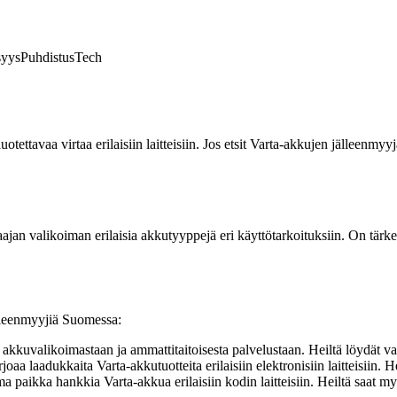
syys
Puhdistus
Tech
luotettavaa virtaa erilaisiin laitteisiin. Jos etsit Varta-akkujen jälleenmy
ajan valikoiman erilaisia akkutyyppejä eri käyttötarkoituksiin. On tärkeä
jälleenmyyjiä Suomessa:
 akkuvalikoimastaan ja ammattitaitoisesta palvelustaan. Heiltä löydät va
rjoaa laadukkaita Varta-akkutuotteita erilaisiin elektronisiin laitteisiin
aikka hankkia Varta-akkua erilaisiin kodin laitteisiin. Heiltä saat m