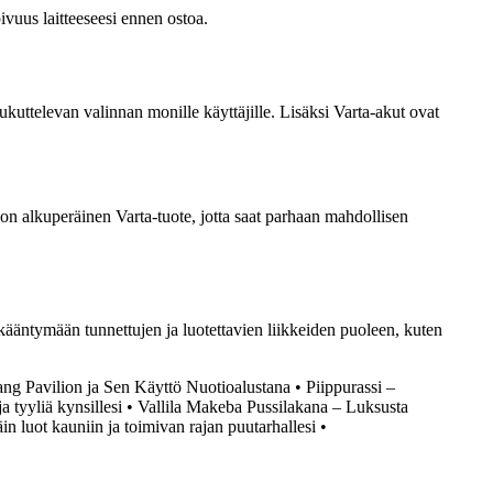
ivuus laitteeseesi ennen ostoa.
ukuttelevan valinnan monille käyttäjille. Lisäksi Varta-akut ovat
on alkuperäinen Varta-tuote, jotta saat parhaan mahdollisen
 kääntymään tunnettujen ja luotettavien liikkeiden puoleen, kuten
ng Pavilion ja Sen Käyttö Nuotioalustana
•
Piippurassi –
 tyyliä kynsillesi
•
Vallila Makeba Pussilakana – Luksusta
in luot kauniin ja toimivan rajan puutarhallesi
•