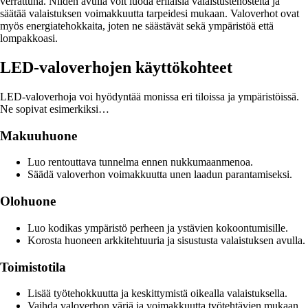
verrattuna. Niiden avulla voit luoda erilaisia valaistustehosteita ja
säätää valaistuksen voimakkuutta tarpeidesi mukaan. Valoverhot ovat
myös energiatehokkaita, joten ne säästävät sekä ympäristöä että
lompakkoasi.
LED-valoverhojen käyttökohteet
LED-valoverhoja voi hyödyntää monissa eri tiloissa ja ympäristöissä.
Ne sopivat esimerkiksi…
Makuuhuone
Luo rentouttava tunnelma ennen nukkumaanmenoa.
Säädä valoverhon voimakkuutta unen laadun parantamiseksi.
Olohuone
Luo kodikas ympäristö perheen ja ystävien kokoontumisille.
Korosta huoneen arkkitehtuuria ja sisustusta valaistuksen avulla.
Toimistotila
Lisää työtehokkuutta ja keskittymistä oikealla valaistuksella.
Vaihda valoverhon väriä ja voimakkuutta työtehtävien mukaan.