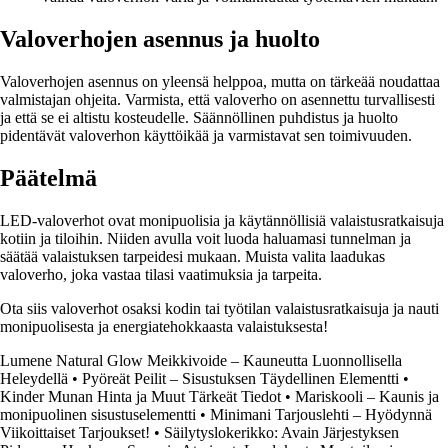
Valoverhojen asennus ja huolto
Valoverhojen asennus on yleensä helppoa, mutta on tärkeää noudattaa
valmistajan ohjeita. Varmista, että valoverho on asennettu turvallisesti
ja että se ei altistu kosteudelle. Säännöllinen puhdistus ja huolto
pidentävät valoverhon käyttöikää ja varmistavat sen toimivuuden.
Päätelmä
LED-valoverhot ovat monipuolisia ja käytännöllisiä valaistusratkaisuja
kotiin ja tiloihin. Niiden avulla voit luoda haluamasi tunnelman ja
säätää valaistuksen tarpeidesi mukaan. Muista valita laadukas
valoverho, joka vastaa tilasi vaatimuksia ja tarpeita.
Ota siis valoverhot osaksi kodin tai työtilan valaistusratkaisuja ja nauti
monipuolisesta ja energiatehokkaasta valaistuksesta!
Lumene Natural Glow Meikkivoide – Kauneutta Luonnollisella
Heleydellä
•
Pyöreät Peilit – Sisustuksen Täydellinen Elementti
•
Kinder Munan Hinta ja Muut Tärkeät Tiedot
•
Mariskooli – Kaunis ja
monipuolinen sisustuselementti
•
Minimani Tarjouslehti – Hyödynnä
Viikoittaiset Tarjoukset!
•
Säilytyslokerikko: Avain Järjestyksen