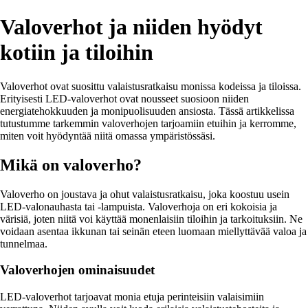
Valoverhot ja niiden hyödyt
kotiin ja tiloihin
Valoverhot ovat suosittu valaistusratkaisu monissa kodeissa ja tiloissa.
Erityisesti LED-valoverhot ovat nousseet suosioon niiden
energiatehokkuuden ja monipuolisuuden ansiosta. Tässä artikkelissa
tutustumme tarkemmin valoverhojen tarjoamiin etuihin ja kerromme,
miten voit hyödyntää niitä omassa ympäristössäsi.
Mikä on valoverho?
Valoverho on joustava ja ohut valaistusratkaisu, joka koostuu usein
LED-valonauhasta tai -lampuista. Valoverhoja on eri kokoisia ja
värisiä, joten niitä voi käyttää monenlaisiin tiloihin ja tarkoituksiin. Ne
voidaan asentaa ikkunan tai seinän eteen luomaan miellyttävää valoa ja
tunnelmaa.
Valoverhojen ominaisuudet
LED-valoverhot tarjoavat monia etuja perinteisiin valaisimiin