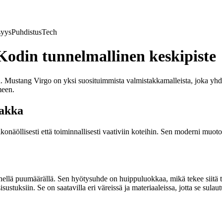
syys
Puhdistus
Tech
Kodin tunnelmallinen keskipiste
. Mustang Virgo on yksi suosituimmista valmistakkamalleista, joka yhd
meen.
takka
äöllisesti että toiminnallisesti vaativiin koteihin. Sen moderni muotoil
ellä puumäärällä. Sen hyötysuhde on huippuluokkaa, mikä tekee siitä t
stuksiin. Se on saatavilla eri väreissä ja materiaaleissa, jotta se sulaut