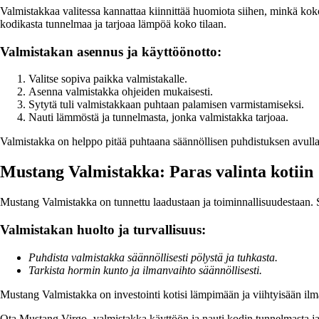
Valmistakkaa valitessa kannattaa kiinnittää huomiota siihen, minkä koko
kodikasta tunnelmaa ja tarjoaa lämpöä koko tilaan.
Valmistakan asennus ja käyttöönotto:
Valitse sopiva paikka valmistakalle.
Asenna valmistakka ohjeiden mukaisesti.
Sytytä tuli valmistakkaan puhtaan palamisen varmistamiseksi.
Nauti lämmöstä ja tunnelmasta, jonka valmistakka tarjoaa.
Valmistakka on helppo pitää puhtaana säännöllisen puhdistuksen avulla. P
Mustang Valmistakka: Paras valinta kotiin
Mustang Valmistakka on tunnettu laadustaan ja toiminnallisuudestaan. S
Valmistakan huolto ja turvallisuus:
Puhdista valmistakka säännöllisesti pölystä ja tuhkasta.
Tarkista hormin kunto ja ilmanvaihto säännöllisesti.
Mustang Valmistakka on investointi kotisi lämpimään ja viihtyisään ilma
Ota Mustang Virgo -valmistakka käyttöön ja nauti kodin tunnelmasta j