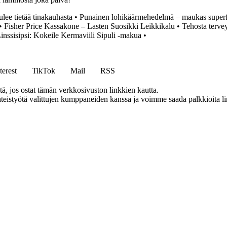
ulee tietää tinakauhasta
•
Punainen lohikäärmehedelmä – maukas super
•
Fisher Price Kassakone – Lasten Suosikki Leikkikalu
•
Tehosta tervey
inssisipsi: Kokeile Kermaviili Sipuli -makua
•
terest
TikTok
Mail
RSS
 jos ostat tämän verkkosivuston linkkien kautta.
eistyötä valittujen kumppaneiden kanssa ja voimme saada palkkioita link