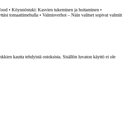
food
•
Köynnöstuki: Kasvien tukeminen ja hoitaminen
•
ttäsi tomaattimehulla
•
Valmisverhot – Näin valitset sopivat valmiit
kien kautta tehdyistä ostoksista. Sisällön luvaton käyttö ei ole