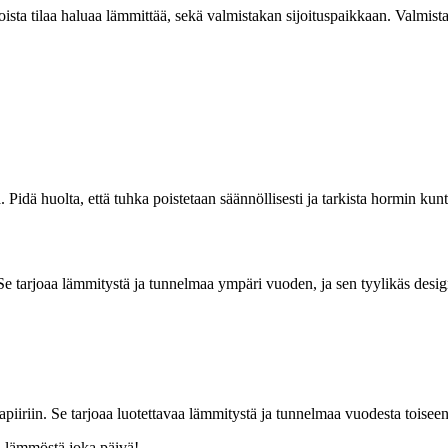
ista tilaa haluaa lämmittää, sekä valmistakan sijoituspaikkaan. Valmista
idä huolta, että tuhka poistetaan säännöllisesti ja tarkista hormin kunt
e tarjoaa lämmitystä ja tunnelmaa ympäri vuoden, ja sen tyylikäs design
piiriin. Se tarjoaa luotettavaa lämmitystä ja tunnelmaa vuodesta toiseen
a lämmöstä joka päivä!