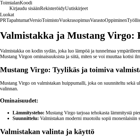
Toimialan
Koodi
Kirjaudu sisään
Rekisteröidy
Uutiskirjeet
Luokat
PR
Tapahtumat
Versio
Toimisto
Vuokrasopimus
Varasto
Oppiminen
Työlli
Valmistakka ja Mustang Virgo: 
Valmistakka on kodin sydän, joka luo lämpöä ja tunnelmaa ympärilleen
Mustang Virgon ominaisuuksista ja siitä, miten se voi muuttaa kotisi il
Mustang Virgo: Tyylikäs ja toimiva valmis
Mustang Virgo on valmistakan huippumalli, joka on suunniteltu sekä ulkon
valinnan.
Ominaisuudet:
Lämmitysteho:
Mustang Virgo tarjoaa tehokasta lämmitystä pien
Suunnittelu:
Valmistakan moderni muotoilu sopii monenlaisiin sisu
Valmistakan valinta ja käyttö