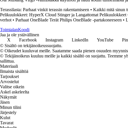
Terassilasta: Parhaat vinkit terassin rakentamiseen
•
Kaikki mitä sinun t
Pelikuulokkeet: HyperX Cloud Stinger ja Langattomat Pelikuulokkeet
verhot
•
Parhaat OneBlade Terät Philips OneBlade -partakoneeseen
•
L
Toimialan
Koodi
Jaa ja ole ystävällinen
X
Facebook
Instagram
LinkedIn
YouTube
Pin
© Sisältö on tekijänoikeussuojattu.
© Oikeudet kuuluvat meille. Saatamme saada pienen osuuden myynnistä,
© Tekijänoikeus kuuluu meille ja kaikki sisältö on suojattu. Teemme yht
sallittua.
Materiaali
Ilmaista sisältöä
Tarjoukset
Arvostelut
Valitse oikein
Askel askeleelta
Näkymät
Jäsen
Minun tilini
Järjestely
Kulut
Tavarat
Moduulit