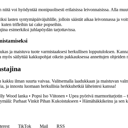
n niitä voi hyödyntää monipuolisesti erilaisissa leivonnaisissa. Alla mu
si lasten syntymäpäiväjuhlille, jolloin säästät aikaa leivonnassa ja voit
 kuten trifleihin tai cake popseihin.
ina esimerkiksi juhlapöydän tarjottavissa.
istamiseksi
ukas ja maistuva tuote varmistaaksesi herkullisen lopputuloksen. Kannatt
a myös säilyttää kakkupohjat oikein pakkauksessa annettujen ohjeiden mu
stajina
en kakku ilman suurta vaivaa. Valitsemalla laadukkaan ja maistuvan val
a, ja innostu luomaan herkullisia herkkuhetkiä läheistesi kanssa!
lly Wood lanka
•
Popsi Iso Viitonen
•
Upea pyörivä marmoritarjotin – t
ymälä: Parhaat Vinkit Pihan Kukoistukseen
•
Hämähäkkikeinu ja sen kä
terest
TikTok
Mail
RSS