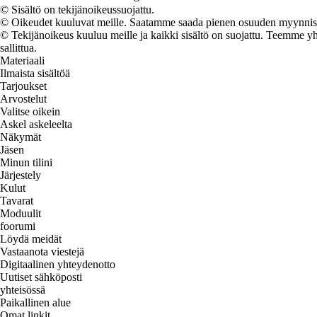
© Sisältö on tekijänoikeussuojattu.
© Oikeudet kuuluvat meille. Saatamme saada pienen osuuden myynnistä,
© Tekijänoikeus kuuluu meille ja kaikki sisältö on suojattu. Teemme yht
sallittua.
Materiaali
Ilmaista sisältöä
Tarjoukset
Arvostelut
Valitse oikein
Askel askeleelta
Näkymät
Jäsen
Minun tilini
Järjestely
Kulut
Tavarat
Moduulit
foorumi
Löydä meidät
Vastaanota viestejä
Digitaalinen yhteydenotto
Uutiset sähköposti
yhteisössä
Paikallinen alue
Omat linkit