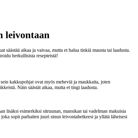
n leivontaan
 säästää aikaa ja vaivaa, mutta et halua tinkiä mausta tai laadusta.
oidu herkullisista resepteistä!
. Usein kakkupohjat ovat myös meheviä ja maukkaita, joten
kkeistä. Näin säästät aikaa, mutta et tingi laadusta.
klaan lisäksi esimerkiksi sitruunan, mansikan tai vadelman makuisia
oka sopii parhaiten juuri sinun leivontahetkeesi ja yllätä läheisesi