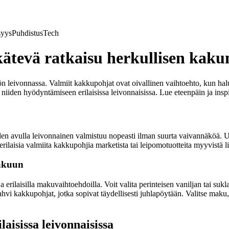
syys
Puhdistus
Tech
ätevä ratkaisu herkullisen kaku
 leivonnassa. Valmiit kakkupohjat ovat oivallinen vaihtoehto, kun haluat
iden hyödyntämiseen erilaisissa leivonnaisissa. Lue eteenpäin ja inspir
 niiden avulla leivonnainen valmistuu nopeasti ilman suurta vaivannäköä
rilaisia valmiita kakkupohjia marketista tai leipomotuotteita myyvistä lii
makuun
a erilaisilla makuvaihtoehdoilla. Voit valita perinteisen vaniljan tai su
vi kakkupohjat, jotka sopivat täydellisesti juhlapöytään. Valitse maku, j
isissa leivonnaisissa