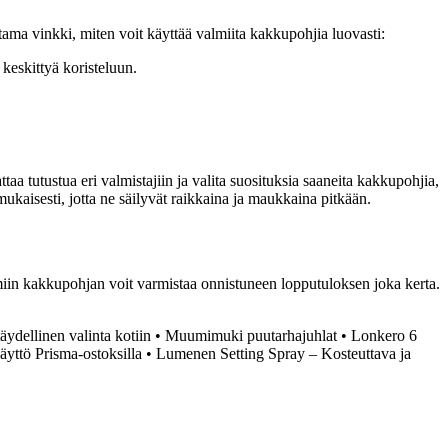
utama vinkki, miten voit käyttää valmiita kakkupohjia luovasti:
 keskittyä koristeluun.
aa tutustua eri valmistajiin ja valita suosituksia saaneita kakkupohjia,
kaisesti, jotta ne säilyvät raikkaina ja maukkaina pitkään.
miin kakkupohjan voit varmistaa onnistuneen lopputuloksen joka kerta.
äydellinen valinta kotiin
•
Muumimuki puutarhajuhlat
•
Lonkero 6
yttö Prisma-ostoksilla
•
Lumenen Setting Spray – Kosteuttava ja