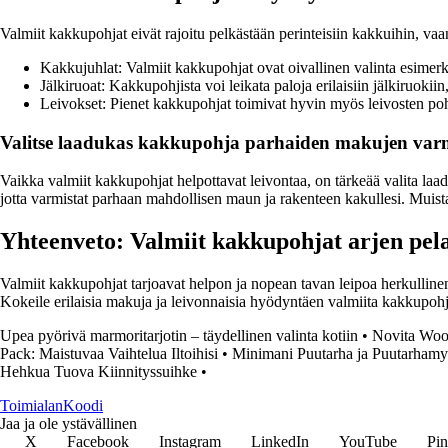
Valmiit kakkupohjat eivät rajoitu pelkästään perinteisiin kakkuihin, vaa
Kakkujuhlat: Valmiit kakkupohjat ovat oivallinen valinta esimerkik
Jälkiruoat: Kakkupohjista voi leikata paloja erilaisiin jälkiruokiin,
Leivokset: Pienet kakkupohjat toimivat hyvin myös leivosten pohj
Valitse laadukas kakkupohja parhaiden makujen varm
Vaikka valmiit kakkupohjat helpottavat leivontaa, on tärkeää valita laad
jotta varmistat parhaan mahdollisen maun ja rakenteen kakullesi. Muist
Yhteenveto: Valmiit kakkupohjat arjen pela
Valmiit kakkupohjat tarjoavat helpon ja nopean tavan leipoa herkullin
Kokeile erilaisia makuja ja leivonnaisia hyödyntäen valmiita kakkupohji
Upea pyörivä marmoritarjotin – täydellinen valinta kotiin
•
Novita Woo
Pack: Maistuvaa Vaihtelua Iltoihisi
•
Minimani Puutarha ja Puutarhamy
Hehkua Tuova Kiinnityssuihke
•
Toimialan
Koodi
Jaa ja ole ystävällinen
X
Facebook
Instagram
LinkedIn
YouTube
Pin