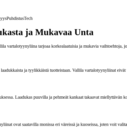
syys
Puhdistus
Tech
dukasta ja Mukavaa Unta
llila vartalotyynyliina tarjoaa korkealaatuisia ja mukavia vaihtoehtoja,
 laadukkaista ja tyylikkäistä tuotteistaan. Vallila vartalotyynyliinat eiv
istuksessa. Laadukas puuvilla ja pehmeät kankaat takaavat miellyttävän 
yliinat ovat saatavilla monissa eri väreissä ja kuoseissa, joten voit va