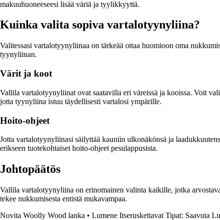
makuuhuoneeseesi lisää väriä ja tyylikkyyttä.
Kuinka valita sopiva vartalotyynyliina?
Valitessasi vartalotyynyliinaa on tärkeää ottaa huomioon oma nukkumista
tyynyliinan.
Värit ja koot
Vallila vartalotyynyliinat ovat saatavilla eri väreissä ja kooissa. Voit 
jotta tyynyliina istuu täydellisesti vartalosi ympärille.
Hoito-ohjeet
Jotta vartalotyynyliinasi säilyttää kauniin ulkonäkönsä ja laadukkuutens
erikseen tuotekohtaiset hoito-ohjeet pesulappusista.
Johtopäätös
Vallila vartalotyynyliina on erinomainen valinta kaikille, jotka arvostava
tekee nukkumisesta entistä mukavampaa.
Novita Woolly Wood lanka
•
Lumene Itseruskettavat Tipat: Saavuta L