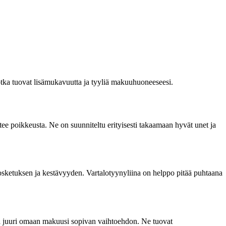
 jotka tuovat lisämukavuutta ja tyyliä makuuhuoneeseesi.
ät tee poikkeusta. Ne on suunniteltu erityisesti takaamaan hyvät unet ja
kosketuksen ja kestävyyden. Vartalotyynyliina on helppo pitää puhtaana
lita juuri omaan makuusi sopivan vaihtoehdon. Ne tuovat