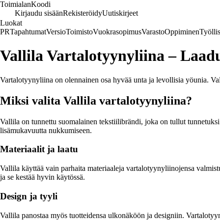
Toimialan
Koodi
Kirjaudu sisään
Rekisteröidy
Uutiskirjeet
Luokat
PR
Tapahtumat
Versio
Toimisto
Vuokrasopimus
Varasto
Oppiminen
Työlli
Vallila Vartalotyynyliina – Laa
Vartalotyynyliina on olennainen osa hyvää unta ja levollisia yöunia. Va
Miksi valita Vallila vartalotyynyliina?
Vallila on tunnettu suomalainen tekstiilibrändi, joka on tullut tunnetuksi
lisämukavuutta nukkumiseen.
Materiaalit ja laatu
Vallila käyttää vain parhaita materiaaleja vartalotyynyliinojensa valm
ja se kestää hyvin käytössä.
Design ja tyyli
Vallila panostaa myös tuotteidensa ulkonäköön ja designiin. Vartalotyyn