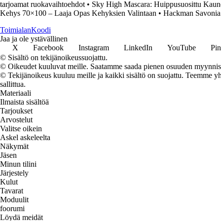
tarjoamat ruokavaihtoehdot
•
Sky High Mascara: Huippusuosittu Kaun
Kehys 70×100 – Laaja Opas Kehyksien Valintaan
•
Hackman Savonia A
Toimialan
Koodi
Jaa ja ole ystävällinen
X
Facebook
Instagram
LinkedIn
YouTube
Pin
© Sisältö on tekijänoikeussuojattu.
© Oikeudet kuuluvat meille. Saatamme saada pienen osuuden myynnistä,
© Tekijänoikeus kuuluu meille ja kaikki sisältö on suojattu. Teemme yht
sallittua.
Materiaali
Ilmaista sisältöä
Tarjoukset
Arvostelut
Valitse oikein
Askel askeleelta
Näkymät
Jäsen
Minun tilini
Järjestely
Kulut
Tavarat
Moduulit
foorumi
Löydä meidät