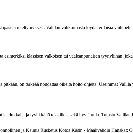
pasi ja mieltymyksesi. Vallilan valikoimasta löydät erilaisia vaihtoehto
valita esimerkiksi klassisen valkoisen tai vaaleanpunaisen tyynyliinan, j
a pitkään, on tärkeää noudattaa oikeita hoito-ohjeita. Useimmat Vallila 
t laadukkaita ja tyylikkäitä tekstiilejä sekä hyviä unia. Tutustu Vallilan
uonnollinen ja Kaunis Rusketus Kotoa Käsin
•
Maalivahdin Hanskat: Os