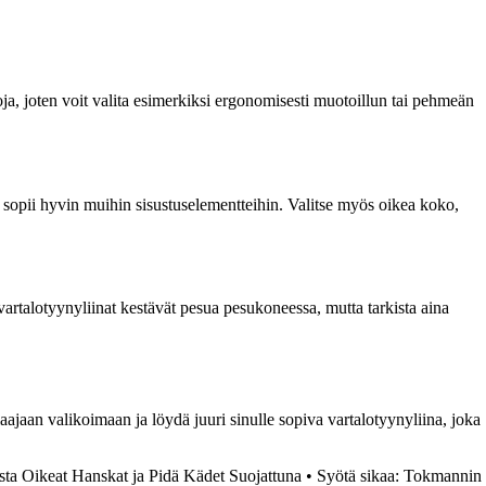
ja, joten voit valita esimerkiksi ergonomisesti muotoillun tai pehmeän
oka sopii hyvin muihin sisustuselementteihin. Valitse myös oikea koko,
vartalotyynyliinat kestävät pesua pesukoneessa, mutta tarkista aina
 laajaan valikoimaan ja löydä juuri sinulle sopiva vartalotyynyliina, joka
ta Oikeat Hanskat ja Pidä Kädet Suojattuna
•
Syötä sikaa: Tokmannin