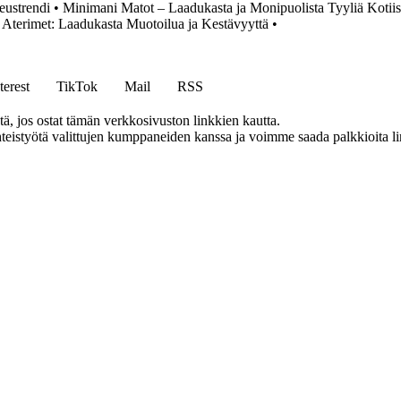
eustrendi
•
Minimani Matot – Laadukasta ja Monipuolista Tyyliä Kotiis
terimet: Laadukasta Muotoilua ja Kestävyyttä
•
terest
TikTok
Mail
RSS
 jos ostat tämän verkkosivuston linkkien kautta.
eistyötä valittujen kumppaneiden kanssa ja voimme saada palkkioita link