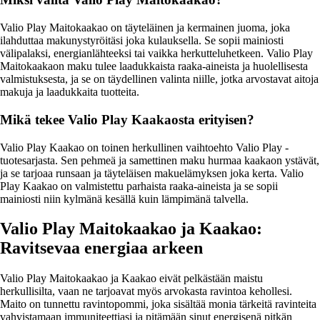
Valio Play Maitokaakao on täyteläinen ja kermainen juoma, joka
ilahduttaa makunystyröitäsi joka kulauksella. Se sopii mainiosti
välipalaksi, energianlähteeksi tai vaikka herkutteluhetkeen. Valio Play
Maitokaakaon maku tulee laadukkaista raaka-aineista ja huolellisesta
valmistuksesta, ja se on täydellinen valinta niille, jotka arvostavat aitoja
makuja ja laadukkaita tuotteita.
Mikä tekee Valio Play Kaakaosta erityisen?
Valio Play Kaakao on toinen herkullinen vaihtoehto Valio Play -
tuotesarjasta. Sen pehmeä ja samettinen maku hurmaa kaakaon ystävät,
ja se tarjoaa runsaan ja täyteläisen makuelämyksen joka kerta. Valio
Play Kaakao on valmistettu parhaista raaka-aineista ja se sopii
mainiosti niin kylmänä kesällä kuin lämpimänä talvella.
Valio Play Maitokaakao ja Kaakao:
Ravitsevaa energiaa arkeen
Valio Play Maitokaakao ja Kaakao eivät pelkästään maistu
herkullisilta, vaan ne tarjoavat myös arvokasta ravintoa kehollesi.
Maito on tunnettu ravintopommi, joka sisältää monia tärkeitä ravinteita
vahvistamaan immuniteettiasi ja pitämään sinut energisenä pitkän