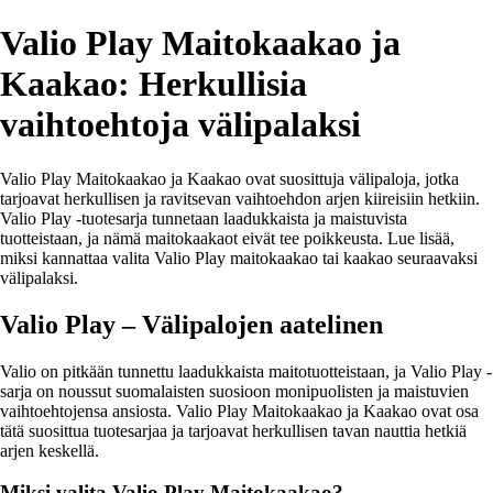
Valio Play Maitokaakao ja
Kaakao: Herkullisia
vaihtoehtoja välipalaksi
Valio Play Maitokaakao ja Kaakao ovat suosittuja välipaloja, jotka
tarjoavat herkullisen ja ravitsevan vaihtoehdon arjen kiireisiin hetkiin.
Valio Play -tuotesarja tunnetaan laadukkaista ja maistuvista
tuotteistaan, ja nämä maitokaakaot eivät tee poikkeusta. Lue lisää,
miksi kannattaa valita Valio Play maitokaakao tai kaakao seuraavaksi
välipalaksi.
Valio Play – Välipalojen aatelinen
Valio on pitkään tunnettu laadukkaista maitotuotteistaan, ja Valio Play -
sarja on noussut suomalaisten suosioon monipuolisten ja maistuvien
vaihtoehtojensa ansiosta. Valio Play Maitokaakao ja Kaakao ovat osa
tätä suosittua tuotesarjaa ja tarjoavat herkullisen tavan nauttia hetkiä
arjen keskellä.
Miksi valita Valio Play Maitokaakao?