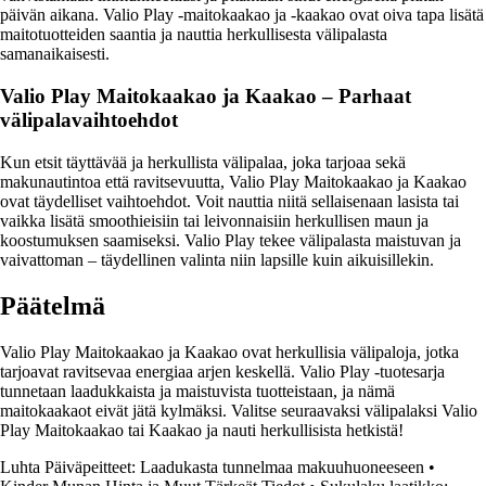
päivän aikana. Valio Play -maitokaakao ja -kaakao ovat oiva tapa lisätä
maitotuotteiden saantia ja nauttia herkullisesta välipalasta
samanaikaisesti.
Valio Play Maitokaakao ja Kaakao – Parhaat
välipalavaihtoehdot
Kun etsit täyttävää ja herkullista välipalaa, joka tarjoaa sekä
makunautintoa että ravitsevuutta, Valio Play Maitokaakao ja Kaakao
ovat täydelliset vaihtoehdot. Voit nauttia niitä sellaisenaan lasista tai
vaikka lisätä smoothieisiin tai leivonnaisiin herkullisen maun ja
koostumuksen saamiseksi. Valio Play tekee välipalasta maistuvan ja
vaivattoman – täydellinen valinta niin lapsille kuin aikuisillekin.
Päätelmä
Valio Play Maitokaakao ja Kaakao ovat herkullisia välipaloja, jotka
tarjoavat ravitsevaa energiaa arjen keskellä. Valio Play -tuotesarja
tunnetaan laadukkaista ja maistuvista tuotteistaan, ja nämä
maitokaakaot eivät jätä kylmäksi. Valitse seuraavaksi välipalaksi Valio
Play Maitokaakao tai Kaakao ja nauti herkullisista hetkistä!
Luhta Päiväpeitteet: Laadukasta tunnelmaa makuuhuoneeseen
•