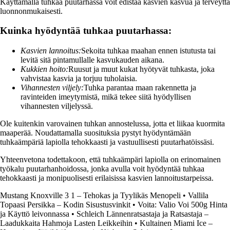
Käyttämällä tuhkaa puutarhassa voit edistää kasvien kasvua ja terveyttä
luonnonmukaisesti.
Kuinka hyödyntää tuhkaa puutarhassa:
Kasvien lannoitus:
Sekoita tuhkaa maahan ennen istutusta tai
levitä sitä pintamullalle kasvukauden aikana.
Kukkien hoito:
Ruusut ja muut kukat hyötyvät tuhkasta, joka
vahvistaa kasvia ja torjuu tuholaisia.
Vihannesten viljely:
Tuhka parantaa maan rakennetta ja
ravinteiden imeytymistä, mikä tekee siitä hyödyllisen
vihannesten viljelyssä.
Ole kuitenkin varovainen tuhkan annostelussa, jotta et liikaa kuormita
maaperää. Noudattamalla suosituksia pystyt hyödyntämään
tuhkaämpäriä lapiolla tehokkaasti ja vastuullisesti puutarhatöissäsi.
Yhteenvetona todettakoon, että tuhkaämpäri lapiolla on erinomainen
työkalu puutarhanhoidossa, jonka avulla voit hyödyntää tuhkaa
tehokkaasti ja monipuolisesti erilaisissa kasvien lannoitustarpeissa.
Mustang Knoxville 3 1 – Tehokas ja Tyylikäs Menopeli
•
Vallila
Topaasi Persikka – Kodin Sisustusvinkit
•
Voita: Valio Voi 500g Hinta
ja Käyttö leivonnassa
•
Schleich Lännenratsastaja ja Ratsastaja –
Laadukkaita Hahmoja Lasten Leikkeihin
•
Kultainen Miami Ice –