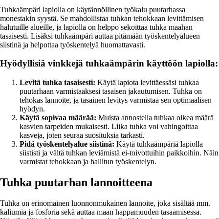
Tuhkaämpäri lapiolla on käytännöllinen työkalu puutarhassa
monestakin syystä. Se mahdollistaa tuhkan tehokkaan levittämisen
halutuille alueille, ja lapiolla on helppo sekoittaa tuhka maahan
tasaisesti. Lisäksi tuhkaämpäri auttaa pitämään työskentelyalueen
siistinä ja helpottaa työskentelyä huomattavasti.
Hyödyllisiä vinkkejä tuhkaämpärin käyttöön lapiolla:
Levitä tuhka tasaisesti:
Käytä lapiota levittäessäsi tuhkaa
puutarhaan varmistaaksesi tasaisen jakautumisen. Tuhka on
tehokas lannoite, ja tasainen levitys varmistaa sen optimaalisen
hyödyn.
Käytä sopivaa määrää:
Muista annostella tuhkaa oikea määrä
kasvien tarpeiden mukaisesti. Liika tuhka voi vahingoittaa
kasveja, joten seuraa suosituksia tarkasti.
Pidä työskentelyalue siistinä:
Käytä tuhkaämpäriä lapiolla
siististi ja vältä tuhkan leviämistä ei-toivottuihin paikkoihin. Näin
varmistat tehokkaan ja hallitun työskentelyn.
Tuhka puutarhan lannoitteena
Tuhka on erinomainen luonnonmukainen lannoite, joka sisältää mm.
kaliumia ja fosforia sekä auttaa maan happamuuden tasaamisessa.