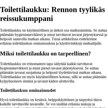
Toilettilaukku: Rennon tyylikäs
reissukumppani
Toilettilaukku on käytännöllinen ja tärkeä osa matkustamista. Se auttaa
pitämään hygieniatarvikkeet ja muut tarvittavat tavarat järjestyksessä ja
helposti saatavilla matkan aikana. Tässä artikkelissa esittelemme
erilaisia toilettilaukun ominaisuuksia ja käyttövinkkejä matkailijalle.
Miksi toilettilaukku on tarpeellinen?
Toilettilaukku on erinomainen tapa säilyttää kaikki tarvittavat
hygieniatarvikkeet ja muut pienet tavarat järjestyksessä. Se auttaa
pitämään tavarat suojattuna ja helposti löydettävissä matkan aikana.
Toilettilaukku on myös käytännöllinen kotona, sillä se auttaa pitämään
kylpyhuoneen siistinä ja tavarat käden ulottuvilla.
Toilettilaukun ominaisuudet
Hyvä toilettilaukku on kestävä, helppokäyttöinen ja tarpeeksi tilava
kaikille tarvittaville tavaroille. Se voi sisältää erilaisia taskuja ja