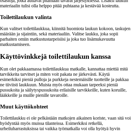
osastoja, jotka auttavat pitämään tavarat järjestyksessä. Lisäksi laukun
materiaalin tulisi olla helppo pitää puhtaana ja kestävää kosteutta.
Toilettilaukun valinta
Kun valitset toilettilaukkua, kiinnitä huomiota laukun kokoon, taskujen
määrään ja sijaintiin, sekä materiaaliin. Valitse laukku, joka sopii
parhaiten omiin matkustustarpeisiisi ja joka tuo lisämukavuutta
matkustamiseen.
Käyttövinkkejä toilettilaukun kanssa
Kun olet pakkaamassa toilettilaukkua matkalle, kannattaa miettiä mitä
tarvikkeita tarvitset ja miten voit pakata ne järkevästi. Käytä
esimerkiksi pieniä pulloja ja purkkeja nestemäisille tuotteille ja pakkaa
ne tiiviisti laukkuun. Muista myös ottaa mukaan tarpeeksi pieniä
pussukoita ja säilytyspussukoita erilaisille tarvikkeille, kuten koruille,
lääkkeille ja muille pienille tavaroille.
Muut käyttökohteet
Toilettilaukku ei ole pelkästään matkojen aikainen koriste, vaan sitä voi
hyödyntää myös muissa tilanteissa. Esimerkiksi retkellä,
urheiluharrastuksissa tai vaikka työmatkalla voi olla hyötyä hyvin