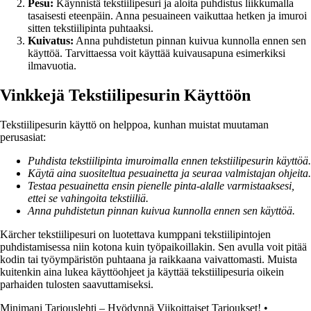
Pesu:
Käynnistä tekstiilipesuri ja aloita puhdistus liikkumalla
tasaisesti eteenpäin. Anna pesuaineen vaikuttaa hetken ja imuroi
sitten tekstiilipinta puhtaaksi.
Kuivatus:
Anna puhdistetun pinnan kuivua kunnolla ennen sen
käyttöä. Tarvittaessa voit käyttää kuivausapuna esimerkiksi
ilmavuotia.
Vinkkejä Tekstiilipesurin Käyttöön
Tekstiilipesurin käyttö on helppoa, kunhan muistat muutaman
perusasiat:
Puhdista tekstiilipinta imuroimalla ennen tekstiilipesurin käyttöä.
Käytä aina suositeltua pesuainetta ja seuraa valmistajan ohjeita.
Testaa pesuainetta ensin pienelle pinta-alalle varmistaaksesi,
ettei se vahingoita tekstiiliä.
Anna puhdistetun pinnan kuivua kunnolla ennen sen käyttöä.
Kärcher tekstiilipesuri on luotettava kumppani tekstiilipintojen
puhdistamisessa niin kotona kuin työpaikoillakin. Sen avulla voit pitää
kodin tai työympäristön puhtaana ja raikkaana vaivattomasti. Muista
kuitenkin aina lukea käyttöohjeet ja käyttää tekstiilipesuria oikein
parhaiden tulosten saavuttamiseksi.
Minimani Tarjouslehti – Hyödynnä Viikoittaiset Tarjoukset!
•