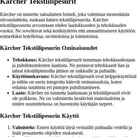
Kärcher Tekstiilipesurit
Kärcher on tunnettu saksalainen brändi, joka valmistaa monenlaisia
siivouslaitteita, mukaan lukien tekstiilipesureita. Kärcher
tekstiilipesureita arvostetaan niiden laadukkuuden ja tehokkuuden
vuoksi. Ne soveltuvat sekä kotikäyttöön että ammattimaiseen käyttöön
esimerkiksi hotelleissa, ravintoloissa ja toimistoissa.
Kärcher Tekstiilipesurin Ominaisuudet
Tehokkuus:
Kärcher tekstiilipesurit tunnetaan tehokkuudestaan
ja puhdistustulosten laadusta. Ne poistavat tehokkaasti lian ja
tahrat tekstiilipinnoilta jättäen ne raikkaille ja puhtaille.
Käyttömukavuus:
Kärcher tekstiilipesurit ovat helppokäyttöisiä
ja niihin on usein integroitu käteviä ominaisuuksia, kuten
erilaisia suuttimia eri pintojen puhdistamiseen.
Laatu:
Kärcher on tunnettu laadustaan ja tekstiilipesurit eivät
ole poikkeus. Ne on valmistettu kestävistä materiaaleista ja
niiden suunnittelussa on huomioitu käyttäjän tarpeet.
Kärcher Tekstiilipesurin Käyttö
Valmistelu:
Ennen käyttöä täytä vesisäiliö puhtaalla vedellä ja
lisää pesuainetta ohjeiden mukaisesti.