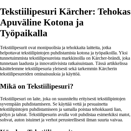
Tekstiilipesuri Kärcher: Tehokas
Apuväline Kotona ja
Työpaikalla
Tekstiilipesurit ovat monipuolisia ja tehokkaita laitteita, jotka
helpottavat tekstiilipintojen puhdistamista kotona ja työpaikoilla. Yksi
tunnetuimmista tekstiilipesureista markkinoilla on Kärcher-brändi, joka
tunnetaan laadusta ja innovatiivisista ratkaisuistaan. Tässä artikkelissa
käsittelemme tekstiilipesuria yleisesti sekä tarkemmin Kärcherin
tekstiilipesureiden ominaisuuksia ja käyttöä.
Mikä on Tekstiilipesuri?
Tekstiilipesuri on laite, joka on suunniteltu erityisesti tekstiilipintojen
syvempään puhdistamiseen. Se käyttää vettä ja pesuainetta
tekstiilipintojen puhdistamiseen ja samalla poistaa tehokkaasti lian,
pölyn ja tahrat. Tekstiilipesurin avulla voit puhdistaa esimerkiksi matot,
sohvat, auton istuimet ja verhot perusteellisesti ilman suurta vaivaa.