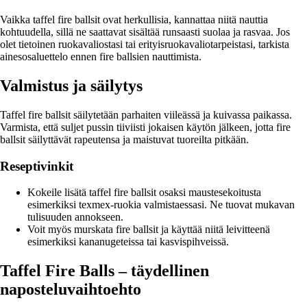
Vaikka taffel fire ballsit ovat herkullisia, kannattaa niitä nauttia
kohtuudella, sillä ne saattavat sisältää runsaasti suolaa ja rasvaa. Jos
olet tietoinen ruokavaliostasi tai erityisruokavaliotarpeistasi, tarkista
ainesosaluettelo ennen fire ballsien nauttimista.
Valmistus ja säilytys
Taffel fire ballsit säilytetään parhaiten viileässä ja kuivassa paikassa.
Varmista, että suljet pussin tiiviisti jokaisen käytön jälkeen, jotta fire
ballsit säilyttävät rapeutensa ja maistuvat tuoreilta pitkään.
Reseptivinkit
Kokeile lisätä taffel fire ballsit osaksi maustesekoitusta
esimerkiksi texmex-ruokia valmistaessasi. Ne tuovat mukavan
tulisuuden annokseen.
Voit myös murskata fire ballsit ja käyttää niitä leivitteenä
esimerkiksi kananugeteissa tai kasvispihveissä.
Taffel Fire Balls – täydellinen
naposteluvaihtoehto