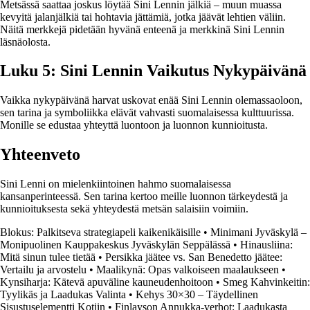
Metsässä saattaa joskus löytää Sini Lennin jälkiä – muun muassa
kevyitä jalanjälkiä tai hohtavia jättämiä, jotka jäävät lehtien väliin.
Näitä merkkejä pidetään hyvänä enteenä ja merkkinä Sini Lennin
läsnäolosta.
Luku 5: Sini Lennin Vaikutus Nykypäivänä
Vaikka nykypäivänä harvat uskovat enää Sini Lennin olemassaoloon,
sen tarina ja symboliikka elävät vahvasti suomalaisessa kulttuurissa.
Monille se edustaa yhteyttä luontoon ja luonnon kunnioitusta.
Yhteenveto
Sini Lenni on mielenkiintoinen hahmo suomalaisessa
kansanperinteessä. Sen tarina kertoo meille luonnon tärkeydestä ja
kunnioituksesta sekä yhteydestä metsän salaisiin voimiin.
Blokus: Palkitseva strategiapeli kaikenikäisille
•
Minimani Jyväskylä –
Monipuolinen Kauppakeskus Jyväskylän Seppälässä
•
Hinausliina:
Mitä sinun tulee tietää
•
Persikka jäätee vs. San Benedetto jäätee:
Vertailu ja arvostelu
•
Maalikynä: Opas valkoiseen maalaukseen
•
Kynsiharja: Kätevä apuväline kauneudenhoitoon
•
Smeg Kahvinkeitin:
Tyylikäs ja Laadukas Valinta
•
Kehys 30×30 – Täydellinen
Sisustuselementti Kotiin
•
Finlayson Annukka-verhot: Laadukasta