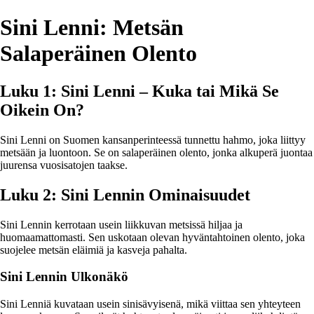
Sini Lenni: Metsän
Salaperäinen Olento
Luku 1: Sini Lenni – Kuka tai Mikä Se
Oikein On?
Sini Lenni on Suomen kansanperinteessä tunnettu hahmo, joka liittyy
metsään ja luontoon. Se on salaperäinen olento, jonka alkuperä juontaa
juurensa vuosisatojen taakse.
Luku 2: Sini Lennin Ominaisuudet
Sini Lennin kerrotaan usein liikkuvan metsissä hiljaa ja
huomaamattomasti. Sen uskotaan olevan hyväntahtoinen olento, joka
suojelee metsän eläimiä ja kasveja pahalta.
Sini Lennin Ulkonäkö
Sini Lenniä kuvataan usein sinisävyisenä, mikä viittaa sen yhteyteen