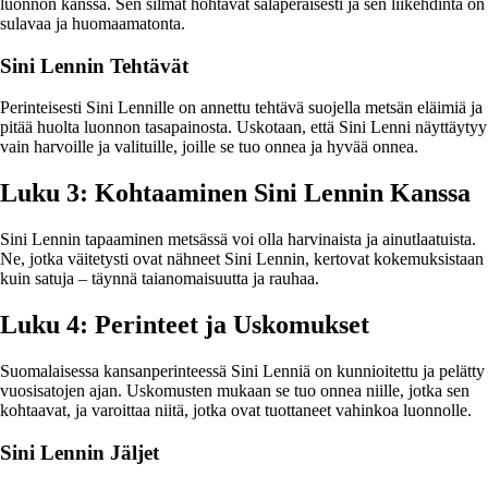
luonnon kanssa. Sen silmät hohtavat salaperäisesti ja sen liikehdintä on
sulavaa ja huomaamatonta.
Sini Lennin Tehtävät
Perinteisesti Sini Lennille on annettu tehtävä suojella metsän eläimiä ja
pitää huolta luonnon tasapainosta. Uskotaan, että Sini Lenni näyttäytyy
vain harvoille ja valituille, joille se tuo onnea ja hyvää onnea.
Luku 3: Kohtaaminen Sini Lennin Kanssa
Sini Lennin tapaaminen metsässä voi olla harvinaista ja ainutlaatuista.
Ne, jotka väitetysti ovat nähneet Sini Lennin, kertovat kokemuksistaan
kuin satuja – täynnä taianomaisuutta ja rauhaa.
Luku 4: Perinteet ja Uskomukset
Suomalaisessa kansanperinteessä Sini Lenniä on kunnioitettu ja pelätty
vuosisatojen ajan. Uskomusten mukaan se tuo onnea niille, jotka sen
kohtaavat, ja varoittaa niitä, jotka ovat tuottaneet vahinkoa luonnolle.
Sini Lennin Jäljet