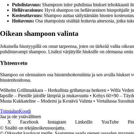
Puhdistavuus:
Shampoon tulee puhdistaa hiukset tehokkaasti ilman
Hellävaraisuus:
Hyvä shampoo on hellävarainen hiuspohjalle ja s
Kosteuttavuus:
Shampoo auttaa säilyttämään hiusten kosteustas
Hoitavuus:
Osa shampoista sisältää hoitavia ainesosia, jotka tuk
Oikean shampoon valinta
Jokaisella hiustyypillä on omat tarpeensa, joten on tärkeää valita oikea
puhdistavampi shampoo. Lisäksi värjätyille hiuksille on olemassa omia vä
Yhteenveto
Shampoo on olennainen osa hiustenhoitorutiinia ja sen avulla hiukset v
hiustenhoidossa.
Wilhelm Grillimakkara – Herkullista grillattavaa hetkeen
•
Wilfa Vedenk
lapsille – Pienille jaloille lämpöä ja mukavuutta
•
Kehys 60×90 – Täydel
Musta Kukkateline – Moderni ja Kestävä Valinta
•
Vertailussa Suosit
Toimialan
Koodi
Jaa ja ole ystävällinen
X
Facebook
Instagram
LinkedIn
YouTube
Pin
© Sisältö on tekijänoikeussuojattu.
© Oikeudet kuuluvat meille. Saatamme saada pienen osuuden myynnistä,