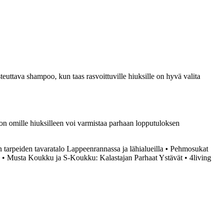
steuttava shampoo, kun taas rasvoittuville hiuksille on hyvä valita
oon omille hiuksilleen voi varmistaa parhaan lopputuloksen
tarpeiden tavaratalo Lappeenrannassa ja lähialueilla
•
Pehmosukat
•
Musta Koukku ja S-Koukku: Kalastajan Parhaat Ystävät
•
4living