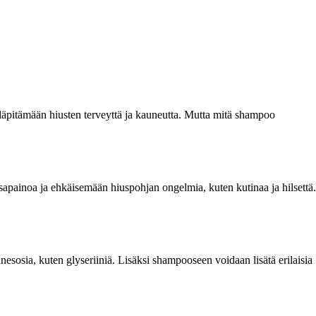
lläpitämään hiusten terveyttä ja kauneutta. Mutta mitä shampoo
sapainoa ja ehkäisemään hiuspohjan ongelmia, kuten kutinaa ja hilsettä.
nesosia, kuten glyseriiniä. Lisäksi shampooseen voidaan lisätä erilaisia