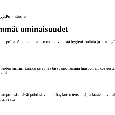
syys
Puhdistus
Tech
immät ominaisuudet
uspohja. Se on olennainen osa päivittäistä hygieniarutiinia ja auttaa y
tteiden jäämiä. Lisäksi se auttaa tasapainottamaan hiuspohjan kosteusta
ävinä.
poot sisältävät puhdistavia aineita, kuten tensidejä, ja kosteuttavia ai
 terveyttä.