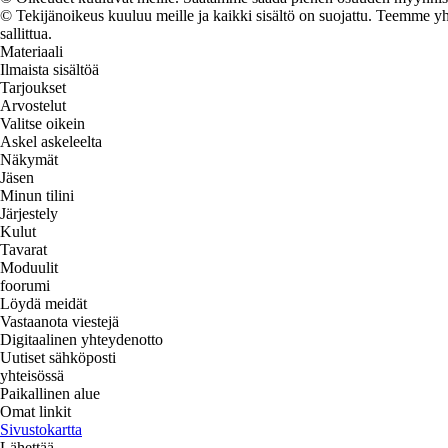
© Tekijänoikeus kuuluu meille ja kaikki sisältö on suojattu. Teemme yht
sallittua.
Materiaali
Ilmaista sisältöä
Tarjoukset
Arvostelut
Valitse oikein
Askel askeleelta
Näkymät
Jäsen
Minun tilini
Järjestely
Kulut
Tavarat
Moduulit
foorumi
Löydä meidät
Vastaanota viestejä
Digitaalinen yhteydenotto
Uutiset sähköposti
yhteisössä
Paikallinen alue
Omat linkit
Sivustokartta
Lähettää