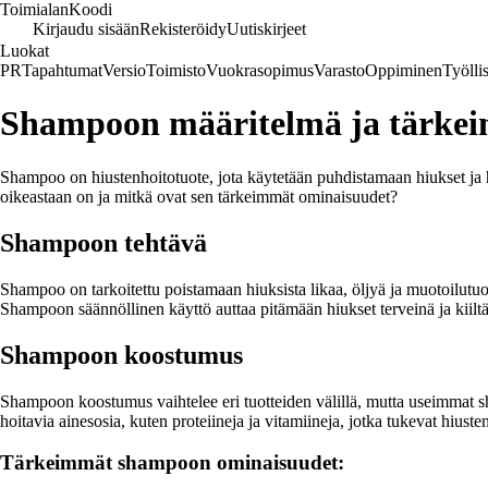
Toimialan
Koodi
Kirjaudu sisään
Rekisteröidy
Uutiskirjeet
Luokat
PR
Tapahtumat
Versio
Toimisto
Vuokrasopimus
Varasto
Oppiminen
Työlli
Shampoon määritelmä ja tärke
Shampoo on hiustenhoitotuote, jota käytetään puhdistamaan hiukset ja hi
oikeastaan on ja mitkä ovat sen tärkeimmät ominaisuudet?
Shampoon tehtävä
Shampoo on tarkoitettu poistamaan hiuksista likaa, öljyä ja muotoilutuo
Shampoon säännöllinen käyttö auttaa pitämään hiukset terveinä ja kiilt
Shampoon koostumus
Shampoon koostumus vaihtelee eri tuotteiden välillä, mutta useimmat sham
hoitavia ainesosia, kuten proteiineja ja vitamiineja, jotka tukevat hiusten
Tärkeimmät shampoon ominaisuudet: