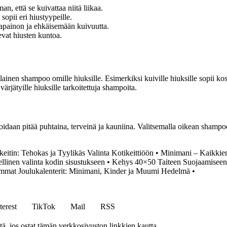
, että se kuivattaa niitä liikaa.
opii eri hiustyypeille.
apainon ja ehkäisemään kuivuutta.
evat hiusten kuntoa.
nlainen shampoo omille hiuksille. Esimerkiksi kuiville hiuksille sopii ko
rjätyille hiuksille tarkoitettuja shampoita.
oidaan pitää puhtaina, terveinä ja kauniina. Valitsemalla oikean shamp
eitin: Tehokas ja Tyylikäs Valinta Kotikeittiöön
•
Minimani – Kaikkien 
linen valinta kodin sisustukseen
•
Kehys 40×50 Taiteen Suojaamiseen
uimmat Joulukalenterit: Minimani, Kinder ja Muumi Hedelmä
•
terest
TikTok
Mail
RSS
 jos ostat tämän verkkosivuston linkkien kautta.