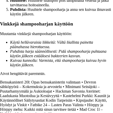
Huuhtele:
Huuhtele shampoo pois lämpimällä vedellä ja jatka
tarvittaessa hoitoaineella.
Puhdista:
Huuhtele shampooharja ja anna sen kuivua ilmavasti
käytön jälkeen.
Vinkkejä shampooharjan käyttöön
Muutamia vinkkejä shampooharjan käyttöön:
Käytä hellävaraisia liikkeitä: Vältä liiallista painetta
päänahassa hierottaessa.
Puhdista harja säännöllisesti: Pidä shampooharja puhtaana
käytön jälkeen estääksesi bakteerien kasvun.
Kuivaa kunnolla: Varmista, että shampooharja kuivuu hyvin
käytön jälkeen.
Aivot hengittävät paremmin.
Bensakanisteri 20l: Opas bensakanisterin valintaan
•
Devron
sähköpyörä – Kokemuksia ja arvostelu
•
Minimani Seinäjoki –
Puutarhamyymälä ja Aukioloajat
•
Hackman Savonia Aterimet:
Laadukasta Muotoilua ja Kestävyyttä
•
Kastehelmi Purkki: Kauniit ja
Käytännölliset Säilytysastiat Kodin Tarpeisiin
•
Kipsijauhe: Käyttö,
Hyödyt ja Vinkit
•
Fatbike 24 – Lasten Paras Valinta
•
Hörppy ja
Hörppy mehu: Kaikki mitä sinun tarvitsee tietää
•
Mad Croc 1l –