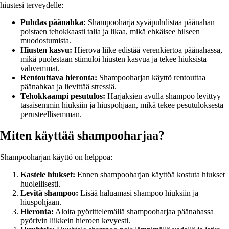
hiustesi terveydelle:
Puhdas päänahka:
Shampooharja syväpuhdistaa päänahan
poistaen tehokkaasti talia ja likaa, mikä ehkäisee hilseen
muodostumista.
Hiusten kasvu:
Hierova liike edistää verenkiertoa päänahassa,
mikä puolestaan stimuloi hiusten kasvua ja tekee hiuksista
vahvemmat.
Rentouttava hieronta:
Shampooharjan käyttö rentouttaa
päänahkaa ja lievittää stressiä.
Tehokkaampi pesutulos:
Harjaksien avulla shampoo levittyy
tasaisemmin hiuksiin ja hiuspohjaan, mikä tekee pesutuloksesta
perusteellisemman.
Miten käyttää shampooharjaa?
Shampooharjan käyttö on helppoa:
Kastele hiukset:
Ennen shampooharjan käyttöä kostuta hiukset
huolellisesti.
Levitä shampoo:
Lisää haluamasi shampoo hiuksiin ja
hiuspohjaan.
Hieronta:
Aloita pyörittelemällä shampooharjaa päänahassa
pyörivin liikkein hieroen kevyesti.