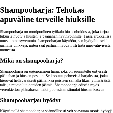
Shampooharja: Tehokas
apuväline terveille hiuksille
Shampooharja on monipuolinen työkalu hiustenhoidossa, joka tarjoaa
lukuisia hyötyjä hiusten ja päänahan hyvinvoinnille. Tässä artikkelissa
tutustumme syvemmin shampooharjan käyttöön, sen hyötyihin sekä
jaamme vinkkejä, miten saat parhaan hyödyn irti tästä innovatiivisesta
tuotteesta.
Mikä on shampooharja?
Shampooharja on ergonominen harja, joka on suunniteltu erityisesti
päänahan ja hiusten pesuun. Se koostuu pehmeistä harjaksista, jotka
hierovat hellävaraisesti päänahkaa poistaen samalla likaa, ylimääräistä
talia ja muotoilutuotteiden jäämiä. Shampooharja edistää myös
verenkiertoa päänahassa, mikä puolestaan stimuloi hiusten kasvua.
Shampooharjan hyödyt
Käyttämällä shampooharjaa säännöllisesti voit saavuttaa monia hyötyjä