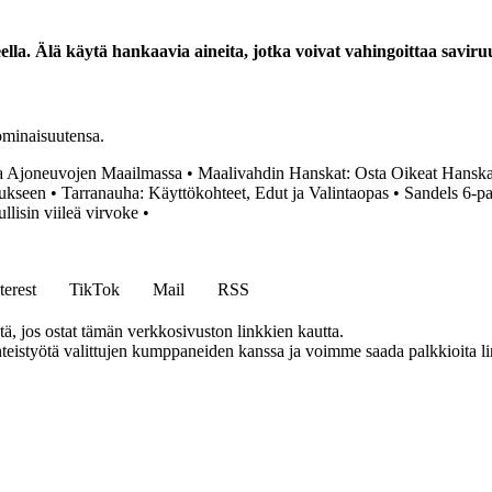
eella. Älä käytä hankaavia aineita, jotka voivat vahingoittaa savir
 ominaisuutensa.
a Ajoneuvojen Maailmassa
•
Maalivahdin Hanskat: Osta Oikeat Hanskat
tukseen
•
Tarranauha: Käyttökohteet, Edut ja Valintaopas
•
Sandels 6-pa
lisin viileä virvoke
•
terest
TikTok
Mail
RSS
 jos ostat tämän verkkosivuston linkkien kautta.
eistyötä valittujen kumppaneiden kanssa ja voimme saada palkkioita link