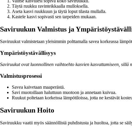
Valitse kasvillesi sopiva koko saviruukku.
Täytä ruukku ravinteikkaalla mulloksella.
Aseta kasvi ruukkuun ja täytä loput tilasta mullalla.
Kastele kasvi sopivasti sen tarpeiden mukaan.
Saviruukun Valmistus ja Ympäristöystäväll
Saviruukut valmistetaan yleisimmin polttamalla savea korkeassa lämpöti
Ympäristöystävällisyys
Saviruukut ovat luonnollinen vaihtoehto kasvien kasvattamiseen, sillä n
Valmistusprosessi
Savea kaivetaan maaperästä.
Savi muotoillaan haluttuun muotoon ja annetaan kuivua.
Ruukut poltetaan korkeissa lämpötiloissa, jotta ne kestävät kosteu
Saviruukun Hoito
Saviruukku vaatii myös säännöllistä puhdistusta ja huoltoa, jotta se säi