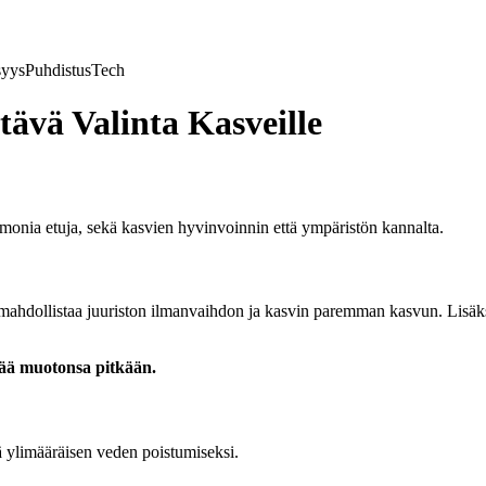
syys
Puhdistus
Tech
tävä Valinta Kasveille
 monia etuja, sekä kasvien hyvinvoinnin että ympäristön kannalta.
mahdollistaa juuriston ilmanvaihdon ja kasvin paremman kasvun. Lisäks
ttää muotonsa pitkään.
ä ylimääräisen veden poistumiseksi.