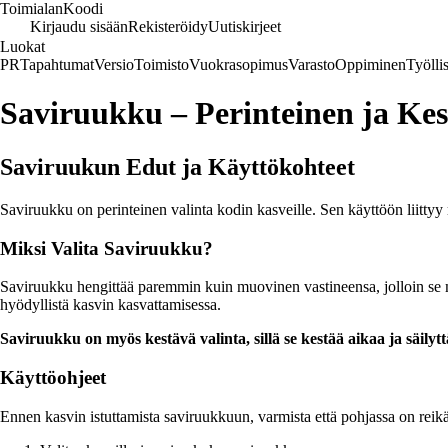
Toimialan
Koodi
Kirjaudu sisään
Rekisteröidy
Uutiskirjeet
Luokat
PR
Tapahtumat
Versio
Toimisto
Vuokrasopimus
Varasto
Oppiminen
Työlli
Saviruukku – Perinteinen ja Kes
Saviruukun Edut ja Käyttökohteet
Saviruukku on perinteinen valinta kodin kasveille. Sen käyttöön liittyy
Miksi Valita Saviruukku?
Saviruukku hengittää paremmin kuin muovinen vastineensa, jolloin se 
hyödyllistä kasvin kasvattamisessa.
Saviruukku on myös kestävä valinta, sillä se kestää aikaa ja säily
Käyttöohjeet
Ennen kasvin istuttamista saviruukkuun, varmista että pohjassa on reik