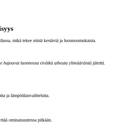
isyys
lassa, mikä tekee niistä kestäviä ja luonnonmukaisia.
e hajoavat luonnossa eivätkä aiheuta ylimääräistä jätettä.
tta ja lämpötilanvaihteluita.
lyttää ominaisuutensa pitkään.