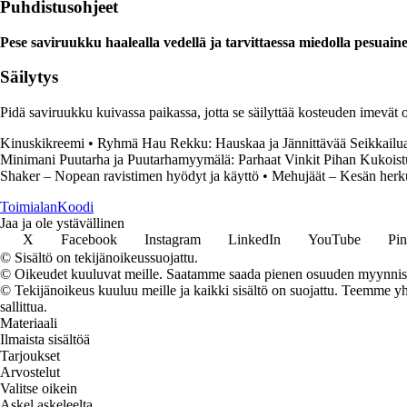
Puhdistusohjeet
Pese saviruukku haalealla vedellä ja tarvittaessa miedolla pesuain
Säilytys
Pidä saviruukku kuivassa paikassa, jotta se säilyttää kosteuden imevät
Kinuskikreemi
•
Ryhmä Hau Rekku: Hauskaa ja Jännittävää Seikkailu
Minimani Puutarha ja Puutarhamyymälä: Parhaat Vinkit Pihan Kukois
Shaker – Nopean ravistimen hyödyt ja käyttö
•
Mehujäät – Kesän herkul
Toimialan
Koodi
Jaa ja ole ystävällinen
X
Facebook
Instagram
LinkedIn
YouTube
Pin
© Sisältö on tekijänoikeussuojattu.
© Oikeudet kuuluvat meille. Saatamme saada pienen osuuden myynnistä,
© Tekijänoikeus kuuluu meille ja kaikki sisältö on suojattu. Teemme yht
sallittua.
Materiaali
Ilmaista sisältöä
Tarjoukset
Arvostelut
Valitse oikein
Askel askeleelta