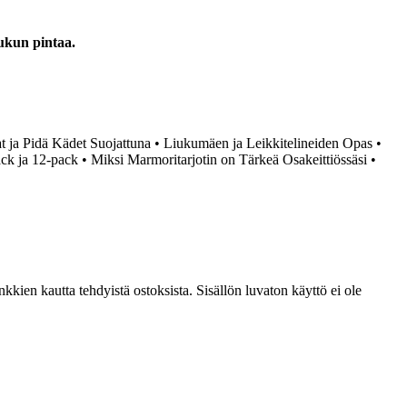
uukun pintaa.
 ja Pidä Kädet Suojattuna
•
Liukumäen ja Leikkitelineiden Opas
•
ck ja 12-pack
•
Miksi Marmoritarjotin on Tärkeä Osakeittiössäsi
•
kien kautta tehdyistä ostoksista. Sisällön luvaton käyttö ei ole