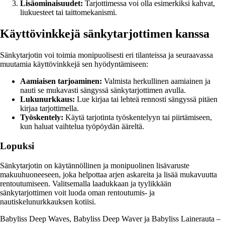
Lisäominaisuudet:
Tarjottimessa voi olla esimerkiksi kahvat,
liukuesteet tai taittomekanismi.
Käyttövinkkejä sänkytarjottimen kanssa
Sänkytarjotin voi toimia monipuolisesti eri tilanteissa ja seuraavassa
muutamia käyttövinkkejä sen hyödyntämiseen:
Aamiaisen tarjoaminen:
Valmista herkullinen aamiainen ja
nauti se mukavasti sängyssä sänkytarjottimen avulla.
Lukunurkkaus:
Lue kirjaa tai lehteä rennosti sängyssä pitäen
kirjaa tarjottimella.
Työskentely:
Käytä tarjotinta työskentelyyn tai piirtämiseen,
kun haluat vaihtelua työpöydän ääreltä.
Lopuksi
Sänkytarjotin on käytännöllinen ja monipuolinen lisävaruste
makuuhuoneeseen, joka helpottaa arjen askareita ja lisää mukavuutta
rentoutumiseen. Valitsemalla laadukkaan ja tyylikkään
sänkytarjottimen voit luoda oman rentoutumis- ja
nautiskelunurkkauksen kotiisi.
Babyliss Deep Waves, Babyliss Deep Waver ja Babyliss Lainerauta –