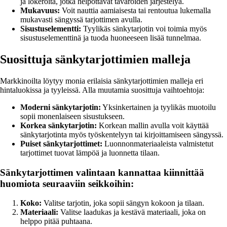
ja lokeroita, jotka helpottavat tavaroiden järjestelyä.
Mukavuus:
Voit nauttia aamiaisesta tai rentoutua lukemalla
mukavasti sängyssä tarjottimen avulla.
Sisustuselementti:
Tyylikäs sänkytarjotin voi toimia myös
sisustuselementtinä ja tuoda huoneeseen lisää tunnelmaa.
Suosittuja sänkytarjottimien malleja
Markkinoilta löytyy monia erilaisia sänkytarjottimien malleja eri
hintaluokissa ja tyyleissä. Alla muutamia suosittuja vaihtoehtoja:
Moderni sänkytarjotin:
Yksinkertainen ja tyylikäs muotoilu
sopii monenlaiseen sisustukseen.
Korkea sänkytarjotin:
Korkean mallin avulla voit käyttää
sänkytarjotinta myös työskentelyyn tai kirjoittamiseen sängyssä.
Puiset sänkytarjottimet:
Luonnonmateriaaleista valmistetut
tarjottimet tuovat lämpöä ja luonnetta tilaan.
Sänkytarjottimen valintaan kannattaa kiinnittää
huomiota seuraaviin seikkoihin:
Koko:
Valitse tarjotin, joka sopii sängyn kokoon ja tilaan.
Materiaali:
Valitse laadukas ja kestävä materiaali, joka on
helppo pitää puhtaana.