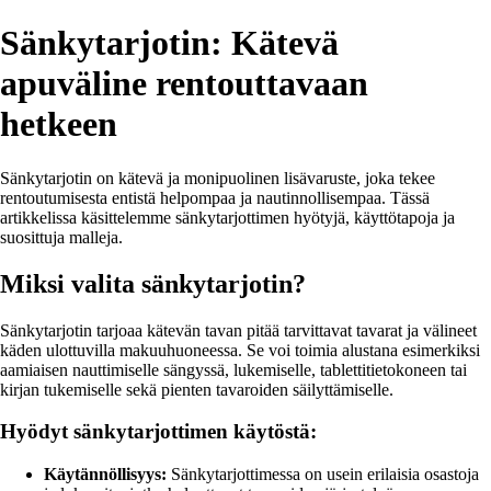
Sänkytarjotin: Kätevä
apuväline rentouttavaan
hetkeen
Sänkytarjotin on kätevä ja monipuolinen lisävaruste, joka tekee
rentoutumisesta entistä helpompaa ja nautinnollisempaa. Tässä
artikkelissa käsittelemme sänkytarjottimen hyötyjä, käyttötapoja ja
suosittuja malleja.
Miksi valita sänkytarjotin?
Sänkytarjotin tarjoaa kätevän tavan pitää tarvittavat tavarat ja välineet
käden ulottuvilla makuuhuoneessa. Se voi toimia alustana esimerkiksi
aamiaisen nauttimiselle sängyssä, lukemiselle, tablettitietokoneen tai
kirjan tukemiselle sekä pienten tavaroiden säilyttämiselle.
Hyödyt sänkytarjottimen käytöstä:
Käytännöllisyys:
Sänkytarjottimessa on usein erilaisia osastoja