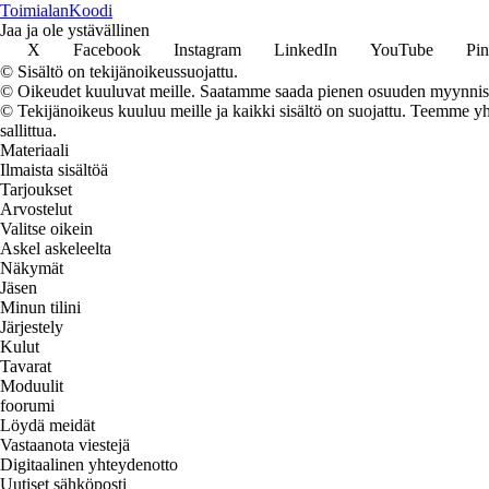
Toimialan
Koodi
Jaa ja ole ystävällinen
X
Facebook
Instagram
LinkedIn
YouTube
Pin
© Sisältö on tekijänoikeussuojattu.
© Oikeudet kuuluvat meille. Saatamme saada pienen osuuden myynnistä,
© Tekijänoikeus kuuluu meille ja kaikki sisältö on suojattu. Teemme yht
sallittua.
Materiaali
Ilmaista sisältöä
Tarjoukset
Arvostelut
Valitse oikein
Askel askeleelta
Näkymät
Jäsen
Minun tilini
Järjestely
Kulut
Tavarat
Moduulit
foorumi
Löydä meidät
Vastaanota viestejä
Digitaalinen yhteydenotto
Uutiset sähköposti