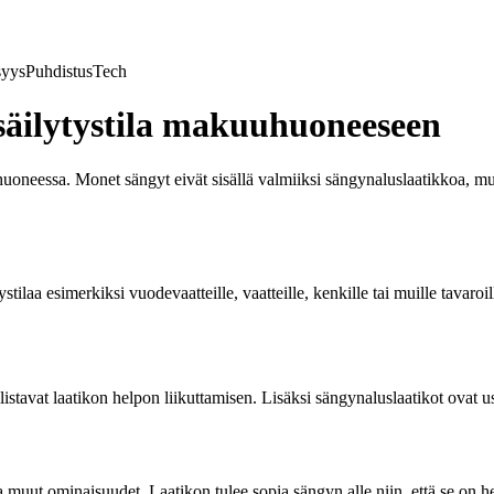
syys
Puhdistus
Tech
säilytystila makuuhuoneeseen
huoneessa. Monet sängyt eivät sisällä valmiiksi sängynaluslaatikkoa, m
ytystilaa esimerkiksi vuodevaatteille, vaatteille, kenkille tai muille tavar
llistavat laatikon helpon liikuttamisen. Lisäksi sängynaluslaatikot ovat 
uut ominaisuudet. Laatikon tulee sopia sängyn alle niin, että se on hel