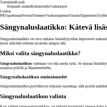
Toimialan
Koodi
Kirjaudu sisään
Rekisteröidy
Uutiskirjeet
Luokat
PR
Tapahtumat
Versio
Toimisto
Vuokrasopimus
Varasto
Oppiminen
Työlli
Sängynaluslaatikko: Kätevä lisä
Sängynaluslaatikko on oiva ratkaisu lisäsäilytystilan tarpeeseen makuu
tavan säilyttää erilaisia tavaroita sängyn alla.
Miksi valita sängynaluslaatikko?
Sängynaluslaatikon
valintaan voi olla useita syitä. Se tarjoaa lisäsäil
suojassa pölyltä ja likaantumiselta.
Sängynaluslaatikon ominaisuudet
Sängynaluslaatikot pyörillä
ovat erityisen suosittuja, sillä pyörät mahdo
Sängynaluslaatikon valinta
Kun valitset sängynaluslaatikkoa, on tärkeää huomioida sängyn koko ja m