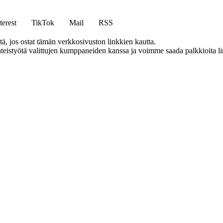
terest
TikTok
Mail
RSS
 jos ostat tämän verkkosivuston linkkien kautta.
eistyötä valittujen kumppaneiden kanssa ja voimme saada palkkioita link