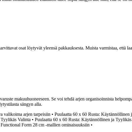
rvittavat osat löytyvät yleensä pakkauksesta. Muista varmistaa, että la
varuste makuuhuoneeseen. Se voi tehdä arjen organisoinnista helpompaa 
lytystilasta sängyn alla.
 valikoima arjen tarpeisiin
•
Puulaatta 60 x 60 Rusta: Käytännöllinen j
 Tyylikäs Valinta
•
Puulaatta 60 x 60 Rusta: Käytännöllinen ja Tyylikäs
a Functional Form 28 cm -mallien ominaisuuksiin
•