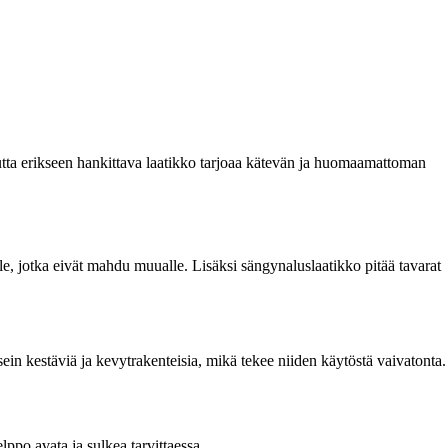
utta erikseen hankittava laatikko tarjoaa kätevän ja huomaamattoman
oille, jotka eivät mahdu muualle. Lisäksi sängynaluslaatikko pitää tavarat
usein kestäviä ja kevytrakenteisia, mikä tekee niiden käytöstä vaivatonta.
ppo avata ja sulkea tarvittaessa.