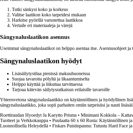
Tutki sänkysi koko ja korkeus
Valitse laatikon koko tarpeidesi mukaan
Harkitse pyörillä varustettua laatikkoa
Vertaile eri materiaaleja ja värejä
Sängynaluslaatikon asennus
Useimmat sängynaluslaatikot on helppo asentaa itse. Asennusohjeet ja ta
Sängynaluslaatikon hyödyt
Lisäsäilytystilaa pienissä makuuhuoneissa
Suojaa tavaroita pölyltä ja likaantumiselta
Helppo käyttää ja liikuttaa tarvittaessa
Tarjoaa kätevän säilytysratkaisun erilaisille tavaroille
Yhteenvetona sängynaluslaatikko on käytännöllinen ja hyödyllinen lisä
sängynaluslaatikko, joka sopii parhaiten omiin tarpeisiisi ja nauti lisäsäi
Roettiraudan Hyoedyt Ja Kaeytto Prisma
•
Minimani Kokkola – Kattava
Tuotteet ja Verkkokauppa
•
Puulaatta 60 x 60 Rusta: Käytännöllinen ja
Luonnollisella Heleydellä
•
Fiskars Paistinpannu: Tutustu Hard Face j