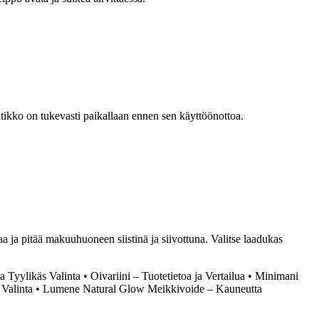
atikko on tukevasti paikallaan ennen sen käyttöönottoa.
ja pitää makuuhuoneen siistinä ja siivottuna. Valitse laadukas
a Tyylikäs Valinta
•
Oivariini – Tuotetietoa ja Vertailua
•
Minimani
 Valinta
•
Lumene Natural Glow Meikkivoide – Kauneutta