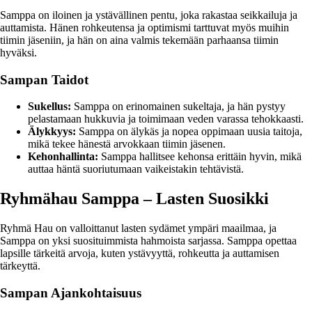
Samppa on iloinen ja ystävällinen pentu, joka rakastaa seikkailuja ja
auttamista. Hänen rohkeutensa ja optimismi tarttuvat myös muihin
tiimin jäseniin, ja hän on aina valmis tekemään parhaansa tiimin
hyväksi.
Sampan Taidot
Sukellus:
Samppa on erinomainen sukeltaja, ja hän pystyy
pelastamaan hukkuvia ja toimimaan veden varassa tehokkaasti.
Älykkyys:
Samppa on älykäs ja nopea oppimaan uusia taitoja,
mikä tekee hänestä arvokkaan tiimin jäsenen.
Kehonhallinta:
Samppa hallitsee kehonsa erittäin hyvin, mikä
auttaa häntä suoriutumaan vaikeistakin tehtävistä.
Ryhmähau Samppa – Lasten Suosikki
Ryhmä Hau on valloittanut lasten sydämet ympäri maailmaa, ja
Samppa on yksi suosituimmista hahmoista sarjassa. Samppa opettaa
lapsille tärkeitä arvoja, kuten ystävyyttä, rohkeutta ja auttamisen
tärkeyttä.
Sampan Ajankohtaisuus