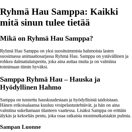
Ryhmä Hau Samppa: Kaikki
mitä sinun tulee tietää
Mikä on Ryhmä Hau Samppa?
Ryhmä Hau Samppa on yksi suosituimmista hahmoista lasten
suosimassa animaatiosarjassa Ryhmä Hau. Samppa on ystävällinen ja
rohkea dalmatialaispentu, joka aina auttaa muita ja on valmiina
toimimaan tiimin hyväksi.
Samppa Ryhmä Hau – Hauska ja
Hyödyllinen Hahmo
Samppa on tunnettu hauskuudestaan ja hyödyllisistä taidoistaan.
Hänen erikoisalaansa kuuluu vesipelastustehtävät, ja hän on aina
valmiina sukeltamaan tilanteen vaatiessa. Lisäksi Samppa on erittäin
älykäs ja kekseliäs pentu, joka osaa ratkaista monimutkaisiakin pulmia.
Sampan Luonne