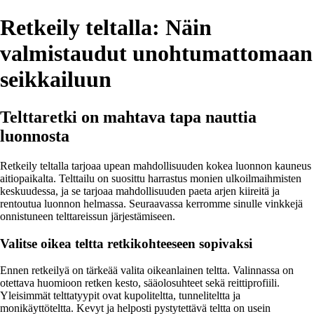
Retkeily teltalla: Näin
valmistaudut unohtumattomaan
seikkailuun
Telttaretki on mahtava tapa nauttia
luonnosta
Retkeily teltalla tarjoaa upean mahdollisuuden kokea luonnon kauneus
aitiopaikalta. Telttailu on suosittu harrastus monien ulkoilmaihmisten
keskuudessa, ja se tarjoaa mahdollisuuden paeta arjen kiireitä ja
rentoutua luonnon helmassa. Seuraavassa kerromme sinulle vinkkejä
onnistuneen telttareissun järjestämiseen.
Valitse oikea teltta retkikohteeseen sopivaksi
Ennen retkeilyä on tärkeää valita oikeanlainen teltta. Valinnassa on
otettava huomioon retken kesto, sääolosuhteet sekä reittiprofiili.
Yleisimmät telttatyypit ovat kupoliteltta, tunneliteltta ja
monikäyttöteltta. Kevyt ja helposti pystytettävä teltta on usein