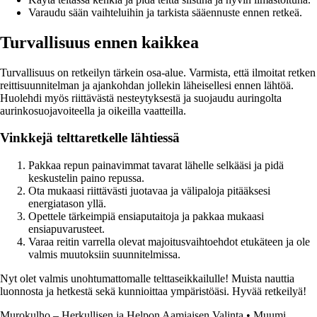
Varaudu sään vaihteluihin ja tarkista sääennuste ennen retkeä.
Turvallisuus ennen kaikkea
Turvallisuus on retkeilyn tärkein osa-alue. Varmista, että ilmoitat retken
reittisuunnitelman ja ajankohdan jollekin läheisellesi ennen lähtöä.
Huolehdi myös riittävästä nesteytyksestä ja suojaudu auringolta
aurinkosuojavoiteella ja oikeilla vaatteilla.
Vinkkejä telttaretkelle lähtiessä
Pakkaa repun painavimmat tavarat lähelle selkääsi ja pidä
keskustelin paino repussa.
Ota mukaasi riittävästi juotavaa ja välipaloja pitääksesi
energiatason yllä.
Opettele tärkeimpiä ensiaputaitoja ja pakkaa mukaasi
ensiapuvarusteet.
Varaa reitin varrella olevat majoitusvaihtoehdot etukäteen ja ole
valmis muutoksiin suunnitelmissa.
Nyt olet valmis unohtumattomalle telttaseikkailulle! Muista nauttia
luonnosta ja hetkestä sekä kunnioittaa ympäristöäsi. Hyvää retkeilyä!
Murokulho – Herkullisen ja Helpon Aamiaisen Valinta
•
Muumi