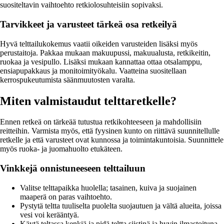
suositeltavin vaihtoehto retkiolosuhteisiin sopivaksi.
Tarvikkeet ja varusteet tärkeä osa retkeilyä
Hyvä telttailukokemus vaatii oikeiden varusteiden lisäksi myös
perustaitoja. Pakkaa mukaan makuupussi, makuualusta, retkikeitin,
ruokaa ja vesipullo. Lisäksi mukaan kannattaa ottaa otsalamppu,
ensiapupakkaus ja monitoimityökalu. Vaatteina suositellaan
kerrospukeutumista säänmuutosten varalta.
Miten valmistaudut telttaretkelle?
Ennen retkeä on tärkeää tutustua retkikohteeseen ja mahdollisiin
reitteihin. Varmista myös, että fyysinen kunto on riittävä suunnitellulle
retkelle ja että varusteet ovat kunnossa ja toimintakuntoisia. Suunnittele
myös ruoka- ja juomahuolto etukäteen.
Vinkkejä onnistuneeseen telttailuun
Valitse telttapaikka huolella; tasainen, kuiva ja suojainen
maaperä on paras vaihtoehto.
Pystytä teltta tuuliselta puolelta suojautuen ja vältä alueita, joissa
vesi voi kerääntyä.
Käytä teltassa kenkiä ja pidä teltta siistinä ja hyvin ilmastoituna.