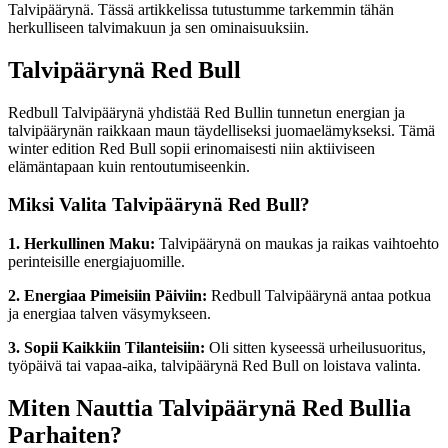
Talvipäärynä. Tässä artikkelissa tutustumme tarkemmin tähän
herkulliseen talvimakuun ja sen ominaisuuksiin.
Talvipäärynä Red Bull
Redbull Talvipäärynä yhdistää Red Bullin tunnetun energian ja
talvipäärynän raikkaan maun täydelliseksi juomaelämykseksi. Tämä
winter edition Red Bull sopii erinomaisesti niin aktiiviseen
elämäntapaan kuin rentoutumiseenkin.
Miksi Valita Talvipäärynä Red Bull?
1. Herkullinen Maku:
Talvipäärynä on maukas ja raikas vaihtoehto
perinteisille energiajuomille.
2. Energiaa Pimeisiin Päiviin:
Redbull Talvipäärynä antaa potkua
ja energiaa talven väsymykseen.
3. Sopii Kaikkiin Tilanteisiin:
Oli sitten kyseessä urheilusuoritus,
työpäivä tai vapaa-aika, talvipäärynä Red Bull on loistava valinta.
Miten Nauttia Talvipäärynä Red Bullia
Parhaiten?