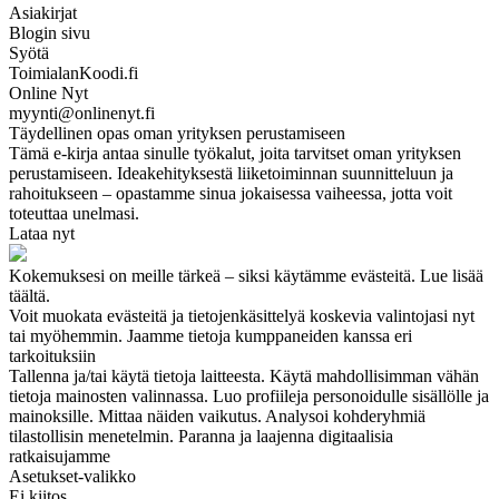
Asiakirjat
Blogin sivu
Syötä
ToimialanKoodi.fi
Online Nyt
myynti@onlinenyt.fi
Täydellinen opas oman yrityksen perustamiseen
Tämä e-kirja antaa sinulle työkalut, joita tarvitset oman yrityksen
perustamiseen. Ideakehityksestä liiketoiminnan suunnitteluun ja
rahoitukseen – opastamme sinua jokaisessa vaiheessa, jotta voit
toteuttaa unelmasi.
Lataa nyt
Kokemuksesi on meille tärkeä – siksi käytämme evästeitä. Lue lisää
täältä.
Voit muokata evästeitä ja tietojenkäsittelyä koskevia valintojasi nyt
tai myöhemmin. Jaamme tietoja kumppaneiden kanssa eri
tarkoituksiin
Tallenna ja/tai käytä tietoja laitteesta. Käytä mahdollisimman vähän
tietoja mainosten valinnassa. Luo profiileja personoidulle sisällölle ja
mainoksille. Mittaa näiden vaikutus. Analysoi kohderyhmiä
tilastollisin menetelmin. Paranna ja laajenna digitaalisia
ratkaisujamme
Asetukset-valikko
Ei kiitos