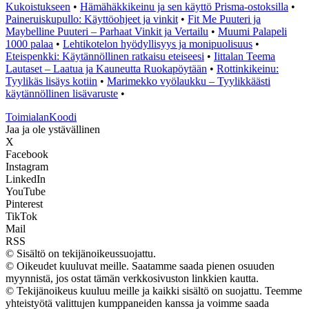
Kukoistukseen
•
Hämähäkkikeinu ja sen käyttö Prisma-ostoksilla
•
Paineruiskupullo: Käyttöohjeet ja vinkit
•
Fit Me Puuteri ja
Maybelline Puuteri – Parhaat Vinkit ja Vertailu
•
Muumi Palapeli
1000 palaa
•
Lehtikotelon hyödyllisyys ja monipuolisuus
•
Eteispenkki: Käytännöllinen ratkaisu eteiseesi
•
Iittalan Teema
Lautaset – Laatua ja Kauneutta Ruokapöytään
•
Rottinkikeinu:
Tyylikäs lisäys kotiin
•
Marimekko vyölaukku – Tyylikkäästi
käytännöllinen lisävaruste
•
Toimialan
Koodi
Jaa ja ole ystävällinen
X
Facebook
Instagram
LinkedIn
YouTube
Pinterest
TikTok
Mail
RSS
© Sisältö on tekijänoikeussuojattu.
© Oikeudet kuuluvat meille. Saatamme saada pienen osuuden
myynnistä, jos ostat tämän verkkosivuston linkkien kautta.
© Tekijänoikeus kuuluu meille ja kaikki sisältö on suojattu. Teemme
yhteistyötä valittujen kumppaneiden kanssa ja voimme saada