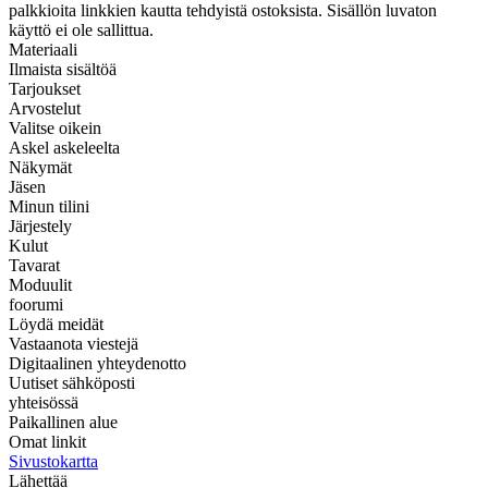
palkkioita linkkien kautta tehdyistä ostoksista. Sisällön luvaton
käyttö ei ole sallittua.
Materiaali
Ilmaista sisältöä
Tarjoukset
Arvostelut
Valitse oikein
Askel askeleelta
Näkymät
Jäsen
Minun tilini
Järjestely
Kulut
Tavarat
Moduulit
foorumi
Löydä meidät
Vastaanota viestejä
Digitaalinen yhteydenotto
Uutiset sähköposti
yhteisössä
Paikallinen alue
Omat linkit
Sivustokartta
Lähettää