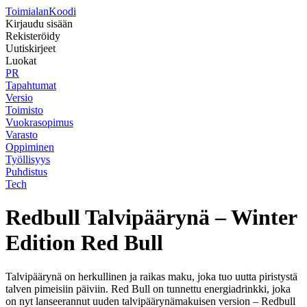
Toimialan
Koodi
Kirjaudu sisään
Rekisteröidy
Uutiskirjeet
Luokat
PR
Tapahtumat
Versio
Toimisto
Vuokrasopimus
Varasto
Oppiminen
Työllisyys
Puhdistus
Tech
Redbull Talvipäärynä – Winter
Edition Red Bull
Talvipäärynä on herkullinen ja raikas maku, joka tuo uutta piristystä
talven pimeisiin päiviin. Red Bull on tunnettu energiadrinkki, joka
on nyt lanseerannut uuden talvipäärynämakuisen version – Redbull