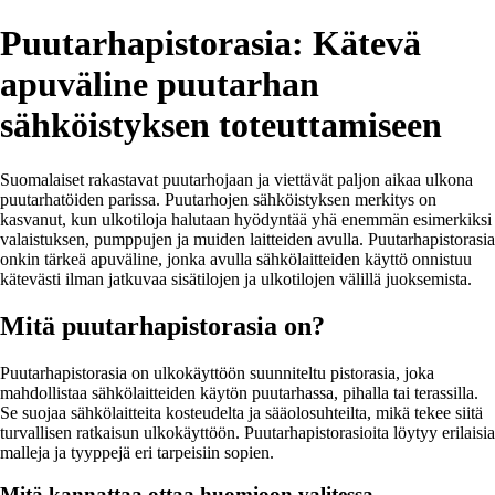
Puutarhapistorasia: Kätevä
apuväline puutarhan
sähköistyksen toteuttamiseen
Suomalaiset rakastavat puutarhojaan ja viettävät paljon aikaa ulkona
puutarhatöiden parissa. Puutarhojen sähköistyksen merkitys on
kasvanut, kun ulkotiloja halutaan hyödyntää yhä enemmän esimerkiksi
valaistuksen, pumppujen ja muiden laitteiden avulla. Puutarhapistorasia
onkin tärkeä apuväline, jonka avulla sähkölaitteiden käyttö onnistuu
kätevästi ilman jatkuvaa sisätilojen ja ulkotilojen välillä juoksemista.
Mitä puutarhapistorasia on?
Puutarhapistorasia on ulkokäyttöön suunniteltu pistorasia, joka
mahdollistaa sähkölaitteiden käytön puutarhassa, pihalla tai terassilla.
Se suojaa sähkölaitteita kosteudelta ja sääolosuhteilta, mikä tekee siitä
turvallisen ratkaisun ulkokäyttöön. Puutarhapistorasioita löytyy erilaisia
malleja ja tyyppejä eri tarpeisiin sopien.
Mitä kannattaa ottaa huomioon valitessa