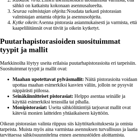
sähkö on katkaistu kokonaan asennusalueelta.
Seuraa valmistajan ohjeita:
Noudata tarkasti pistorasian
valmistajan antamia ohjeita ja asennusohjeita.
Kytke oikein:
Asenna pistorasia asianmukaisesti ja varmista, että
kaapeliliitännät ovat tiiviit ja oikein kytketyt.
Puutarhapistorasioiden suosituimmat
tyypit ja mallit
Markkinoilta löytyy useita erilaisia puutarhapistorasioita eri tarpeisiin.
Suosituimmat tyypit ja mallit ovat:
Maahan upotettavat pylväsmallit:
Näitä pistorasioita voidaan
upottaa maahan esimerkiksi kasvien väliin, jolloin ne pysyvät
näppärästi piilossa.
Seinäkiinnitteiset pistorasiat:
Helppo asentaa seinälle ja
käyttää esimerkiksi terassilla tai pihalla.
Monipistorasiat:
Useita sähköliitäntöjä tarjoavat mallit ovat
käteviä monien laitteiden yhtäaikaiseen käyttöön.
Oikean pistorasian valinta riippuu siis käyttötarkoituksesta ja omista
tarpeista. Muista myös aina varmistaa asennuksen turvallisuus ja laatia
tarvittaessa sähkösuunnitelma ennen asennustöiden aloittamista.