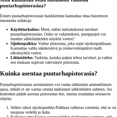
puutarhapistorasiaa?
Ennen puutarhapistorasian hankkimista kannattaa ottaa huomioon
muutamia seikkoja:
Käyttötarkoitus:
Mieti, mihin tarkoitukseen tarvitset
puutarhapistorasiaa. Onko se valaistuksen, pumppujen vai
muiden sähkölaitteiden käyttöä varten?
Sijoituspaikka:
Valitse pistorasia, joka sopii sijoituspaikkaan.
Kannattaa valita säänkestävä ja roiskevedenpitävä malli
ulkokäyttöä varten.
Liitäntäteho:
Tarkista, kuinka paljon tehoa tarvitset, ja valitse
sen mukaan sopivan vahvuinen pistorasia.
Kuinka asentaa puutarhapistorasia?
Puutarhapistorasian asentaminen voi vaatia sähköalan ammattilaisen
apua, mikäli et ole varma omista taidoistasi sähkötöiden suhteen. Jos
kuitenkin päätät asentaa pistorasian itse, muista noudattaa seuraavia
ohjeita:
Valitse oikea sijoituspaikka:
Paikkaa valitessa varmista, että se on
suojassa vedeltä ja lialta.
Katkaise virta:
Ennen asennustöiden aloittamista varmista, että