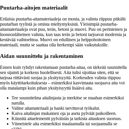
Puutarha-aitojen materiaalit
Erilaisia puutarha-aitamateriaaleja on monia, ja valinta riippuu pitkälti
puutarhan tyylistä ja omista mieltymyksistä. Yleisimpiä puutarha-
aitamateriaaleja ovat puu, teräs, betoni ja muovi. Puu on perinteinen ja
luonnonläheinen valinta, kun taas teräs ja betoni tarjoavat modernia ja
kestävää vaihtoehtoa. Muovi on edullinen ja helppohoitoinen
materiaali, mutta se saattaa olla herkempi sään vaikutuksille.
Aidan suunnittelu ja rakentaminen
Ennen kuin ryhdyt rakentamaan puutarha-aitaa, on tärkeää suunnitella
sen sijainti ja korkeus huolellisesti. Aita tulisi sijoittaa siten, että se
tarjoaa riittävästi suojaa ja yksityisyyttä. Korkeuden valinta riippuu
myös käyttötarkoituksesta – esimerkiksi kasvimaata suojaava aita voi
olla matalampi kuin pihan yksityisyyttä lisäävä aita.
Tee suunnitelma aitalinjasta ja merkitse se maahan esimerkiksi
narulla.
Valitse aitamateriaali ja hanki tarvittavat työkalut.
Kaiva aitalinjan mukainen oja ja aseta pylväät paikoilleen.
Kiinnitä aitaelementit pylväisiin ja tarkista aitauksen suoruus.
Viimeistele aita esimerkiksi maalaamalla tai suojaamalla se
säältä.