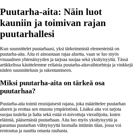
Puutarha-aita: Näin luot
kauniin ja toimivan rajan
puutarhallesi
Kun suunnittelet puutarhaasi, yksi tärkeimmistä elementeistä on
puutarha-aita. Aita ei ainoastaan rajaa aluetta, vaan se luo myös
visuaalisen yhtenäisyyden ja tarjoaa suojaa sekä yksityisyyttä. Tässä
artikkelissa käsittelemme erilaisia puutarha-aitavaihtoehtoja ja vinkkejä
niiden suunnitteluun ja rakentamiseen.
Miksi puutarha-aita on tärkeä osa
puutarhaa?
Puutarha-aita toimii ensisijaisesti rajana, joka määrittelee puutarhan
alueen ja erottaa sen muusta ympäristöstä. Lisäksi aita voi tarjota
suojaa tuulelta ja lialta sekä estää ei-toivottuja vierailijoita, kuten
eläimiä, pääsemästä puutarhaan. Aita luo myös yksityisyyttä ja
parantaa puutarhan viihtyisyyttä luomalla intiimin tilan, jossa voi
rentoutua ja nauttia omasta rauhasta.