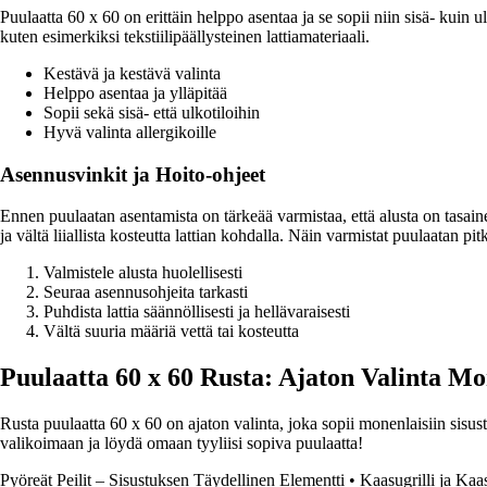
Puulaatta 60 x 60 on erittäin helppo asentaa ja se sopii niin sisä- kuin u
kuten esimerkiksi tekstiilipäällysteinen lattiamateriaali.
Kestävä ja kestävä valinta
Helppo asentaa ja ylläpitää
Sopii sekä sisä- että ulkotiloihin
Hyvä valinta allergikoille
Asennusvinkit ja Hoito-ohjeet
Ennen puulaatan asentamista on tärkeää varmistaa, että alusta on tasain
ja vältä liiallista kosteutta lattian kohdalla. Näin varmistat puulaatan 
Valmistele alusta huolellisesti
Seuraa asennusohjeita tarkasti
Puhdista lattia säännöllisesti ja hellävaraisesti
Vältä suuria määriä vettä tai kosteutta
Puulaatta 60 x 60 Rusta: Ajaton Valinta M
Rusta puulaatta 60 x 60 on ajaton valinta, joka sopii monenlaisiin sisust
valikoimaan ja löydä omaan tyyliisi sopiva puulaatta!
Pyöreät Peilit – Sisustuksen Täydellinen Elementti
•
Kaasugrilli ja Kaas