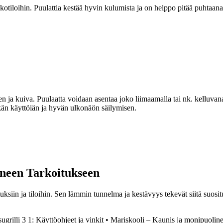
lkotiloihin. Puulattia kestää hyvin kulumista ja on helppo pitää puhtaana.
en ja kuiva. Puulaatta voidaan asentaa joko liimaamalla tai nk. kelluvan
pitkän käyttöiän ja hyvän ulkonäön säilymisen.
oneen Tarkoitukseen
uksiin ja tiloihin. Sen lämmin tunnelma ja kestävyys tekevät siitä suositu
ugrilli 3 1: Käyttöohjeet ja vinkit
•
Mariskooli – Kaunis ja monipuoline