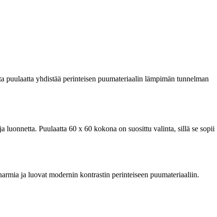
Rusta puulaatta yhdistää perinteisen puumateriaalin lämpimän tunnelman
a luonnetta. Puulaatta 60 x 60 kokona on suosittu valinta, sillä se sopii
harmia ja luovat modernin kontrastin perinteiseen puumateriaaliin.