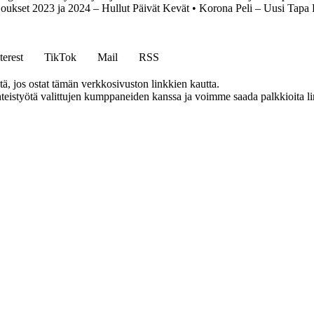
joukset 2023 ja 2024 – Hullut Päivät Kevät
•
Korona Peli – Uusi Tapa 
terest
TikTok
Mail
RSS
 jos ostat tämän verkkosivuston linkkien kautta.
eistyötä valittujen kumppaneiden kanssa ja voimme saada palkkioita link