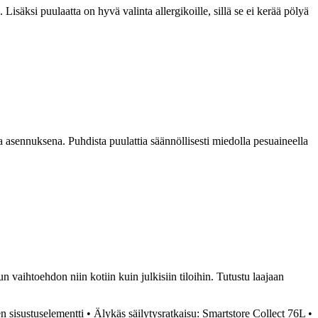
 Lisäksi puulaatta on hyvä valinta allergikoille, sillä se ei kerää pölyä
a asennuksena. Puhdista puulattia säännöllisesti miedolla pesuaineella
n vaihtoehdon niin kotiin kuin julkisiin tiloihin. Tutustu laajaan
n sisustuselementti
•
Älykäs säilytysratkaisu: Smartstore Collect 76L
•