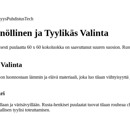
syys
Puhdistus
Tech
öllinen ja Tyylikäs Valinta
 erityisesti puulaatta 60 x 60 kokoluokka on saavuttanut suuren suosion. 
 Valinta
on luonnostaan lämmin ja elävä materiaali, joka luo tilaan viihtyisyyttä j
ri
laan ja värisävyillään. Rusta-henkiset puulaatat tuovat tilaan rouheaa c
llisen tyylisi toteuttamisen.