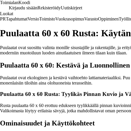
Toimialan
Koodi
Kirjaudu sisään
Rekisteröidy
Uutiskirjeet
Luokat
PR
Tapahtumat
Versio
Toimisto
Vuokrasopimus
Varasto
Oppiminen
Työlli
Puulaatta 60 x 60 Rusta: Käytänn
Puulaatat ovat suosittu valinta monille sisustajille ja rakentajille, ja
moderniin muotoiluun luoden ainutlaatuisen ilmeen tilaan kuin tilaan.
Puulaatta 60 x 60: Kestävä ja Luonnollinen
Puulaatat ovat ekologinen ja kestävä vaihtoehto lattiamateriaaliksi. Puu 
monenlaisiin tiloihin aina olohuoneista terasseihin.
Puulaatta 60 x 60 Rusta: Tyylikäs Pinnan Kuvio ja Vä
Rusta puulaatta 60 x 60 erottuu edukseen tyylikkäällä pinnan kuvioinnil
Valikoimasta löytyy erilaisia sävyjä, jotka mahdollistavat oman persoona
Ominaisuudet ja Käyttökohteet