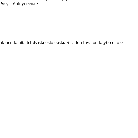
Pysyä Viihtyneenä
•
kien kautta tehdyistä ostoksista. Sisällön luvaton käyttö ei ole