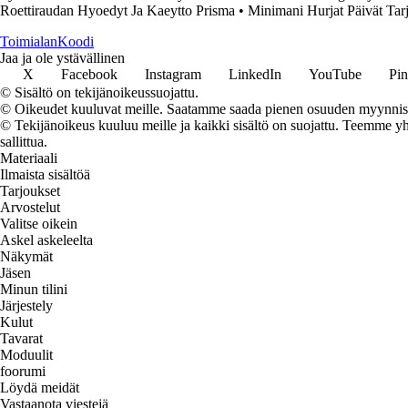
Roettiraudan Hyoedyt Ja Kaeytto Prisma
•
Minimani Hurjat Päivät Tar
Toimialan
Koodi
Jaa ja ole ystävällinen
X
Facebook
Instagram
LinkedIn
YouTube
Pin
© Sisältö on tekijänoikeussuojattu.
© Oikeudet kuuluvat meille. Saatamme saada pienen osuuden myynnistä,
© Tekijänoikeus kuuluu meille ja kaikki sisältö on suojattu. Teemme yht
sallittua.
Materiaali
Ilmaista sisältöä
Tarjoukset
Arvostelut
Valitse oikein
Askel askeleelta
Näkymät
Jäsen
Minun tilini
Järjestely
Kulut
Tavarat
Moduulit
foorumi
Löydä meidät
Vastaanota viestejä