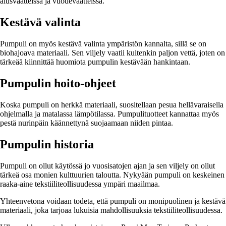
alusvaatteissa ja vuodevaatteissa.
Kestävä valinta
Pumpuli on myös kestävä valinta ympäristön kannalta, sillä se on
biohajoava materiaali. Sen viljely vaatii kuitenkin paljon vettä, joten on
tärkeää kiinnittää huomiota pumpulin kestävään hankintaan.
Pumpulin hoito-ohjeet
Koska pumpuli on herkkä materiaali, suositellaan pesua hellävaraisella
ohjelmalla ja matalassa lämpötilassa. Pumpulituotteet kannattaa myös
pestä nurinpäin käännettynä suojaamaan niiden pintaa.
Pumpulin historia
Pumpuli on ollut käytössä jo vuosisatojen ajan ja sen viljely on ollut
tärkeä osa monien kulttuurien taloutta. Nykyään pumpuli on keskeinen
raaka-aine tekstiiliteollisuudessa ympäri maailmaa.
Yhteenvetona voidaan todeta, että pumpuli on monipuolinen ja kestävä
materiaali, joka tarjoaa lukuisia mahdollisuuksia tekstiiliteollisuudessa.