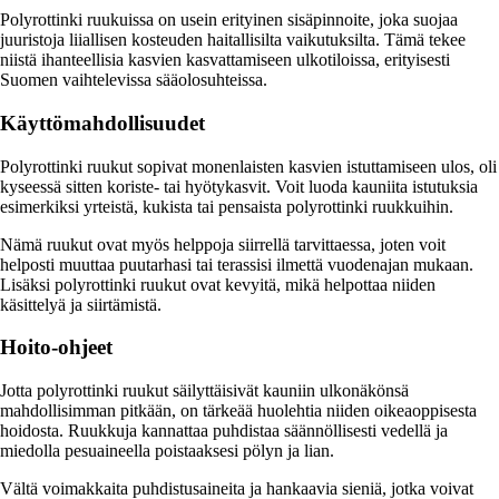
Polyrottinki ruukuissa on usein erityinen sisäpinnoite, joka suojaa
juuristoja liiallisen kosteuden haitallisilta vaikutuksilta. Tämä tekee
niistä ihanteellisia kasvien kasvattamiseen ulkotiloissa, erityisesti
Suomen vaihtelevissa sääolosuhteissa.
Käyttömahdollisuudet
Polyrottinki ruukut sopivat monenlaisten kasvien istuttamiseen ulos, oli
kyseessä sitten koriste- tai hyötykasvit. Voit luoda kauniita istutuksia
esimerkiksi yrteistä, kukista tai pensaista polyrottinki ruukkuihin.
Nämä ruukut ovat myös helppoja siirrellä tarvittaessa, joten voit
helposti muuttaa puutarhasi tai terassisi ilmettä vuodenajan mukaan.
Lisäksi polyrottinki ruukut ovat kevyitä, mikä helpottaa niiden
käsittelyä ja siirtämistä.
Hoito-ohjeet
Jotta polyrottinki ruukut säilyttäisivät kauniin ulkonäkönsä
mahdollisimman pitkään, on tärkeää huolehtia niiden oikeaoppisesta
hoidosta. Ruukkuja kannattaa puhdistaa säännöllisesti vedellä ja
miedolla pesuaineella poistaaksesi pölyn ja lian.
Vältä voimakkaita puhdistusaineita ja hankaavia sieniä, jotka voivat