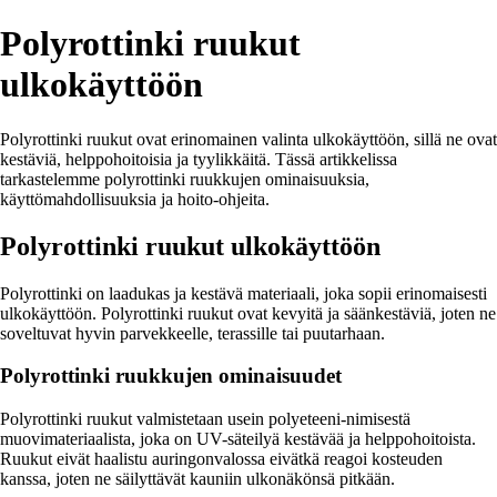
Polyrottinki ruukut
ulkokäyttöön
Polyrottinki ruukut ovat erinomainen valinta ulkokäyttöön, sillä ne ovat
kestäviä, helppohoitoisia ja tyylikkäitä. Tässä artikkelissa
tarkastelemme polyrottinki ruukkujen ominaisuuksia,
käyttömahdollisuuksia ja hoito-ohjeita.
Polyrottinki ruukut ulkokäyttöön
Polyrottinki on laadukas ja kestävä materiaali, joka sopii erinomaisesti
ulkokäyttöön. Polyrottinki ruukut ovat kevyitä ja säänkestäviä, joten ne
soveltuvat hyvin parvekkeelle, terassille tai puutarhaan.
Polyrottinki ruukkujen ominaisuudet
Polyrottinki ruukut valmistetaan usein polyeteeni-nimisestä
muovimateriaalista, joka on UV-säteilyä kestävää ja helppohoitoista.
Ruukut eivät haalistu auringonvalossa eivätkä reagoi kosteuden
kanssa, joten ne säilyttävät kauniin ulkonäkönsä pitkään.