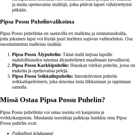
ja muita opettavaisia sisältöjä, jotka pitävät lapset viihdytettyinä
pitkään.
Pipsa Possu Puhelinvalikoima
Pipsa Possu puhelimia on saatavilla eri malleina ja ominaisuuksilla,
jotta jokainen lapsi voi löytää juuri itselleen sopivan vaihtoehdon. Osa
suosituimmista malleista sisältää:
Pipsa Possu Älypuhelin:
Tämä malli tarjoaa lapsille
mahdollisuuden tutustua älypuhelimen maailmaan turvallisesti.
Pipsa Possu Karkkipuhelin:
Hauskan värikäs puhelin, jossa on
makeita ja opettavaisia pelejä.
Pipsa Possu Seikkailupuhelin:
Interaktiivinen puhelin
seikkailupeleineen, joka innostaa lasta liikkumaan ja oppimaan
samalla.
Missä Ostaa Pipsa Possu Puhelin?
Pipsa Possu puhelimia voi ostaa useista eri kaupoista ja
verkkokaupoista. Muutamia suosittuja paikkoja hankkia oma Pipsa
Possu puhelin ovat:
Paikalliset lelukaupat