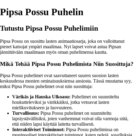
Pipsa Possu Puhelin
Tutustu Pipsa Possu Puhelimiin
Pipsa Possu on suosittu lasten animaatiosarja, joka on valloittanut
pienet katsojat ympäri maailmaa. Nyt lapset voivat astua Pipsan
jännittävään maailmaan myös oman puhelimensa kautta.
Mikä Tehää Pipsa Possu Puhelimista Niin Suosittuja?
Pipsa Possu puhelimet ovat saavuttaneet suuren suosion lasten
keskuudessa monien ominaisuuksiensa ansiosta. Tässä muutama syy,
miksi Pipsa Possu puhelimet ovat niin suosittuja:
Värikäs ja Hauska Ulkoasu:
Puhelimet on suunniteltu
houkutteleviksi ja värikkäiksi, jotka vetoavat lasten
mielikuvitukseen ja luovuuteen.
Turvallisuus:
Pipsa Possu puhelimet on suunniteltu
lapsiystävällisiksi, joten vanhemmat voivat olla varmoja siitä,
että niiden lapsi käyttää laitetta turvallisesti.
Interaktiiviset Toiminnot:
Pipsa Possu puhelimissa on
monipuoliset interaktiiviset toiminnot, kuten pelejä, sovelluksia