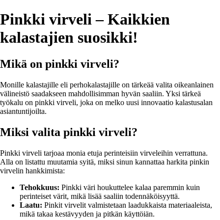
Pinkki virveli – Kaikkien
kalastajien suosikki!
Mikä on pinkki virveli?
Monille kalastajille eli perhokalastajille on tärkeää valita oikeanlainen
välineistö saadakseen mahdollisimman hyvän saaliin. Yksi tärkeä
työkalu on pinkki virveli, joka on melko uusi innovaatio kalastusalan
asiantuntijoilta.
Miksi valita pinkki virveli?
Pinkki virveli tarjoaa monia etuja perinteisiin virveleihin verrattuna.
Alla on listattu muutamia syitä, miksi sinun kannattaa harkita pinkin
virvelin hankkimista:
Tehokkuus:
Pinkki väri houkuttelee kalaa paremmin kuin
perinteiset värit, mikä lisää saaliin todennäköisyyttä.
Laatu:
Pinkit virvelit valmistetaan laadukkaista materiaaleista,
mikä takaa kestävyyden ja pitkän käyttöiän.