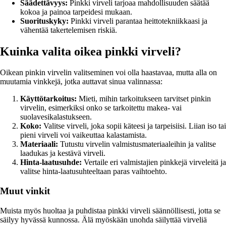
Säädettävyys:
Pinkki virveli tarjoaa mahdollisuuden säätää
kokoa ja painoa tarpeidesi mukaan.
Suorituskyky:
Pinkki virveli parantaa heittotekniikkaasi ja
vähentää takertelemisen riskiä.
Kuinka valita oikea pinkki virveli?
Oikean pinkin virvelin valitseminen voi olla haastavaa, mutta alla on
muutamia vinkkejä, jotka auttavat sinua valinnassa:
Käyttötarkoitus:
Mieti, mihin tarkoitukseen tarvitset pinkin
virvelin, esimerkiksi onko se tarkoitettu makea- vai
suolavesikalastukseen.
Koko:
Valitse virveli, joka sopii käteesi ja tarpeisiisi. Liian iso tai
pieni virveli voi vaikeuttaa kalastamista.
Materiaali:
Tutustu virvelin valmistusmateriaaleihin ja valitse
laadukas ja kestävä virveli.
Hinta-laatusuhde:
Vertaile eri valmistajien pinkkejä virveleitä ja
valitse hinta-laatusuhteeltaan paras vaihtoehto.
Muut vinkit
Muista myös huoltaa ja puhdistaa pinkki virveli säännöllisesti, jotta se
säilyy hyvässä kunnossa. Älä myöskään unohda säilyttää virveliä