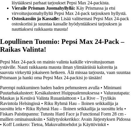
löytääksesi parhaat tarjoukset Pepsi Max 24-packista.
Vieraile Prisman Juomahyllyllä:
Käy Prismassa ja etsi
virvoitusjuomahyllyltä Pepsi Max 24-pack tarjouksen hyllystä.
Ostoskassiin ja Kassalle:
Lisää valitsemasi Pepsi Max 24-pack
ostoskoriisi ja suuntaa kassalle hyödyntääksesi tarjouksen ja
nauttiaksesi raikkaasta mausta!
Lopullinen Tuomio: Pepsi Max 24-Pack –
Raikas Valinta!
Pepsi Max 24-pack on mainio valinta kaikille virvoitusjuoman
ystäville. Nauti raikkaasta mausta ilman ylimääräisiä kaloreita ja
saavuta virkeyttä jokaiseen hetkeen. Älä missaa tarjousta, vaan suuntaa
Prismaan ja hanki oma Pepsi Max 24-packisi jo tänään!
Parempi nukkuminen baden baden pehmusteen avulla
•
Minimani
Puutarhakalusteet: Kesäkalusteet Huippualennuksessa
•
Valurautapata:
Maukas ja Kestävä Valinta Ruuanlaittoon
•
La Rive – Tyylikäs
Ravintola Helsingissä
•
Riku Ryhmä Hau – Iloinen seikkailija ja
suosittu lelu
•
Riku Ryhmä Hau – Iloinen seikkailija ja suosittu lelu
•
Fiskars Paistinpannu: Tutustu Hard Face ja Functional Form 28 cm -
mallien ominaisuuksiin
•
Säilytyslokerikko: Avain Järjestyksen Pidossa
•
Koff Lonkero: Tietoa, Makuvaihtoehdot ja Käyttövinkit
•