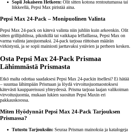
Sopii Jokaiseen Hetkeen:
Olit sitten kotona rentoutumassa tai
liikkeellä, Pepsi Max piristää aina.
Pepsi Max 24-Pack – Monipuolinen Valinta
Pepsi Max 24-pack on kätevä valinta niin juhliin kuin arkeenkin. Olit
sitten grillijuhlissa, piknikillä tai vaikkapa leffaillassa, Pepsi Max on
varma valinta janojuomaksi. 24-pack tarjoaa riittoisan määrän
virkistystä, ja se sopii mainiosti jaettavaksi ystävien ja perheen kesken.
Osta Pepsi Max 24-Pack Prismaa
Lähimmästä Prismasta
Etkö malta odottaa saadaksesi Pepsi Max 24-packin itsellesi? Ei hätää
– suuntaa lähimpään Prismaan ja löydä virvoitusjuomaostoksesi
kätevästi kauppareissusi yhteydessä. Prisma tarjoaa laajan valikoiman
virvoitusjuomia, mukaan lukien suositun Pepsi Maxin eri
pakkauskoossa.
Miten Hyödynnät Pepsi Max 24-Pack Tarjouksen
Prismassa?
Tutustu Tarjouksiin:
Seuraa Prisman mainoksia ja katalogeja