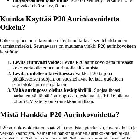
Ihoystävällinen koostumus:
P20 on kehitetty herkälle iholle
sopivaksi eikä se ärsytä ihoa.
Kuinka Käyttää P20 Aurinkovoidetta
Oikein?
Oikeaoppinen aurinkovoiteen käyttö on tärkeää sen tehokkuuden
varmistamiseksi. Seuraavassa on muutama vinkki P20 aurinkovoiteen
käyttöön:
Levitä riittävästi voide:
Levitä P20 aurinkovoidetta runsaasti
koko vartalolle ennen auringolle altistumista.
Levitä uudelleen tarvittaessa:
Vaikka P20 tarjoaa
pitkäkestoisen suojan, on suositeltavaa levittää uudelleen
esimerkiksi uimisen jälkeen.
Vältä auringossa oleilua keskipäivällä:
Suojaa ihoasi
parhaiten välttämällä auringossa oleskelua klo 10–16 aikana,
jolloin UV-säteily on voimakkaimmillaan.
Mistä Hankkia P20 Aurinkovoidetta?
P20 aurinkovoidetta on saatavilla monista apteekeista, tavarataloista ja
verkko-kaupoista. Varhainen hankinta ennen aurinkokauden alkua
varmistaa, että sinulla on aina riittävästi suojaa auringolta saatavilla.