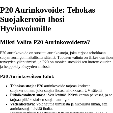
P20 Aurinkovoide: Tehokas
Suojakerroin Ihosi
Hyvinvoinnille
Miksi Valita P20 Aurinkovoidetta?
P20 aurinkovoide on suosittu aurinkosuoja, joka tarjoaa tehokkaan
suojan auringon haitallisilta säteiltä. Tuotteen valinta on tärkeä osa ihon
terveyden ylläpitämistä, ja P20 on monien suosikki sen luotettavuuden
ja helppokäyttöisyyden ansiosta.
P20 Aurinkovoiteen Edut:
Tehokas suoja:
P20 aurinkovoide tarjoaa korkean
suojakertoimen, joka suojaa ihoasi tehokkaasti UV-säteiltä.
Pitkäkestoinen suoja:
Voit levittää P20:tä kerran päivässä, ja se
tarjoaa pitkäkestoisen suojan auringolta.
Vedenkestävä:
Voit nauttia uimisesta ja hikoilusta ilman, että
aurinkosuoja häviää iholta.