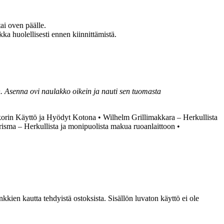
ai oven päälle.
kka huolellisesti ennen kiinnittämistä.
n. Asenna ovi naulakko oikein ja nauti sen tuomasta
korin Käyttö ja Hyödyt Kotona
•
Wilhelm Grillimakkara – Herkullista
risma – Herkullista ja monipuolista makua ruoanlaittoon
•
kien kautta tehdyistä ostoksista. Sisällön luvaton käyttö ei ole