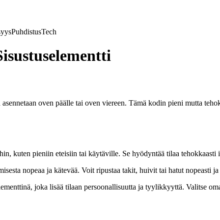
syys
Puhdistus
Tech
isustuselementti
sennetaan oven päälle tai oven viereen. Tämä kodin pieni mutta tehokas 
in, kuten pieniin eteisiin tai käytäville. Se hyödyntää tilaa tehokkaasti i
isesta nopeaa ja kätevää. Voit ripustaa takit, huivit tai hatut nopeasti 
menttinä, joka lisää tilaan persoonallisuutta ja tyylikkyyttä. Valitse o