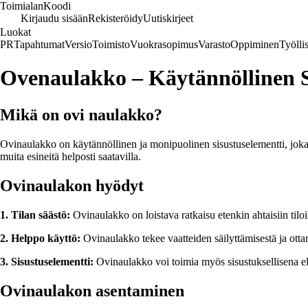
Toimialan
Koodi
Kirjaudu sisään
Rekisteröidy
Uutiskirjeet
Luokat
PR
Tapahtumat
Versio
Toimisto
Vuokrasopimus
Varasto
Oppiminen
Työlli
Ovenaulakko – Käytännöllinen S
Mikä on ovi naulakko?
Ovinaulakko on käytännöllinen ja monipuolinen sisustuselementti, joka a
muita esineitä helposti saatavilla.
Ovinaulakon hyödyt
1. Tilan säästö:
Ovinaulakko on loistava ratkaisu etenkin ahtaisiin tiloih
2. Helppo käyttö:
Ovinaulakko tekee vaatteiden säilyttämisestä ja ottam
3. Sisustuselementti:
Ovinaulakko voi toimia myös sisustuksellisena ele
Ovinaulakon asentaminen