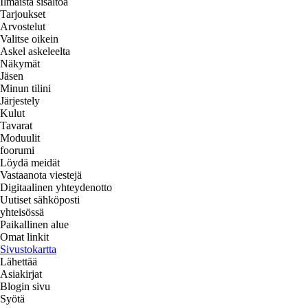
Ilmaista sisältöä
Tarjoukset
Arvostelut
Valitse oikein
Askel askeleelta
Näkymät
Jäsen
Minun tilini
Järjestely
Kulut
Tavarat
Moduulit
foorumi
Löydä meidät
Vastaanota viestejä
Digitaalinen yhteydenotto
Uutiset sähköposti
yhteisössä
Paikallinen alue
Omat linkit
Sivustokartta
Lähettää
Asiakirjat
Blogin sivu
Syötä