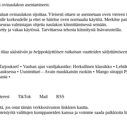
ä ovinaulakon asentamiseen:
uat ovinaulakon sijoittaa. Yleisesti ottaen se asennetaan oven viereen t
alle korkeudelle ja ettei se häiritse oven normaalia käyttöä. Merkitse pai
seuraa valmistajan ohjeita naulakon kiinnittämisessä seinään.
tty ja vakaa käytössä. Tarvittaessa tehosta kiinnitystä lisävarusteilla.
tilaa säästävän ja helppokäyttöisen ratkaisun vaatteiden säilyttämisee
Tarjoukset!
•
Vanhan ajan vaniljakastike: Herkullinen klassikko
•
Lehti
tauksessa
•
Uunimittari – Avain maukkaisiin ruokiin
•
Mango siirappi P
asta
•
terest
TikTok
Mail
RSS
 jos ostat tämän verkkosivuston linkkien kautta.
eistyötä valittujen kumppaneiden kanssa ja voimme saada palkkioita link