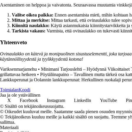
Asentaminen on helppoa ja vaivatonta. Seuraavassa muutamia vinkkej
Valitse oikea paikka:
Ennen asentamista mieti, mihin kohtaan hal
Mittaa ja merkitse:
Mittaa tarkasti, että ovinaulakko tulee sopiv
Kiinnitä naulakko:
Käytä asianmukaisia kiinnitystarvikkeita ja 
Tarkista vakaus:
Varmista, että ovinaulakko on tukevasti kiinnite
Yhteenveto
Ovinaulakko on kätevä ja monipuolinen sisustuselementti, joka tarjoaa 
käytännöllisyydestä ja tyylikkyydestä kotona!
Variksenmarjamehu
•
Minimani Tarjouslehti – Hyödynnä Viikoittaiset 
grillattavaa hetkeen
•
Pöytäliinapaino – Tavallinen mutta tärkeä osa kat
Lankkuperunat ja Oolannin lankkuperunat: Herkullinen ruokalaji perun
Toimialan
Koodi
Jaa ja ole ystävällinen
X
Facebook
Instagram
LinkedIn
YouTube
Pin
© Sisältö on tekijänoikeussuojattu.
© Oikeudet kuuluvat meille. Saatamme saada pienen osuuden myynnistä,
© Tekijänoikeus kuuluu meille ja kaikki sisältö on suojattu. Teemme yht
sallittua.
Materiaali