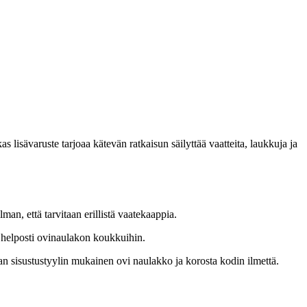
lisävaruste tarjoaa kätevän ratkaisun säilyttää vaatteita, laukkuja ja
lman, että tarvitaan erillistä vaatekaappia.
ja helposti ovinaulakon koukkuihin.
man sisustustyylin mukainen ovi naulakko ja korosta kodin ilmettä.