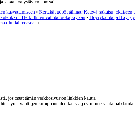
a jakaa iloa ystävien kanssa!
ien kasvattamiseen
•
Kertakäyttöpöytäliinat: Kätevä ratkaisu jokaiseen t
kulenkki – Herkullinen valinta ruokapöytään
•
Höyrykattila ja Höyrytys
elmaa Juhlailmeeseen
•
, jos ostat tämän verkkosivuston linkkien kautta.
teistyötä valittujen kumppaneiden kanssa ja voimme saada palkkioita lin