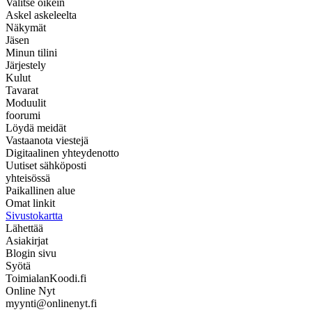
Valitse oikein
Askel askeleelta
Näkymät
Jäsen
Minun tilini
Järjestely
Kulut
Tavarat
Moduulit
foorumi
Löydä meidät
Vastaanota viestejä
Digitaalinen yhteydenotto
Uutiset sähköposti
yhteisössä
Paikallinen alue
Omat linkit
Sivustokartta
Lähettää
Asiakirjat
Blogin sivu
Syötä
ToimialanKoodi.fi
Online Nyt
myynti@onlinenyt.fi