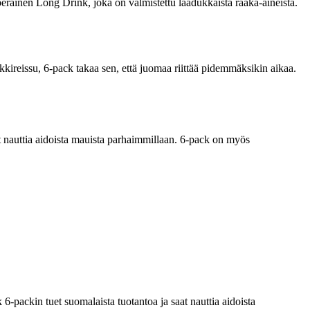
eräinen Long Drink, joka on valmistettu laadukkaista raaka-aineista.
mökkireissu, 6-pack takaa sen, että juomaa riittää pidemmäksikin aikaa.
it nauttia aidoista mauista parhaimmillaan. 6-pack on myös
-packin tuet suomalaista tuotantoa ja saat nauttia aidoista