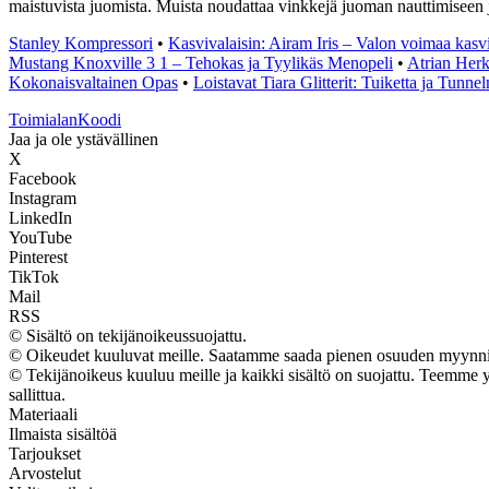
maistuvista juomista. Muista noudattaa vinkkejä juoman nauttimiseen j
Stanley Kompressori
•
Kasvivalaisin: Airam Iris – Valon voimaa kasv
Mustang Knoxville 3 1 – Tehokas ja Tyylikäs Menopeli
•
Atrian Herk
Kokonaisvaltainen Opas
•
Loistavat Tiara Glitterit: Tuiketta ja Tunn
Toimialan
Koodi
Jaa ja ole ystävällinen
X
Facebook
Instagram
LinkedIn
YouTube
Pinterest
TikTok
Mail
RSS
© Sisältö on tekijänoikeussuojattu.
© Oikeudet kuuluvat meille. Saatamme saada pienen osuuden myynnistä
© Tekijänoikeus kuuluu meille ja kaikki sisältö on suojattu. Teemme yh
sallittua.
Materiaali
Ilmaista sisältöä
Tarjoukset
Arvostelut