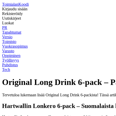
Toimialan
Koodi
Kirjaudu sisään
Rekisteröidy
Uutiskirjeet
Luokat
PR
Tapahtumat
Versio
Toimisto
Vuokrasopimus
Varasto
Oppiminen
Työllisyys
Puhdistus
Tech
Original Long Drink 6-pack – P
Tervetuloa lukemaan lisää Original Long Drink 6-packista! Tässä artikk
Hartwallin Lonkero 6-pack – Suomalaista 