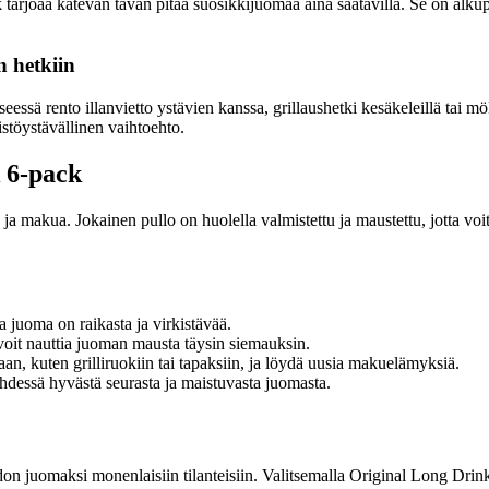
arjoaa kätevän tavan pitää suosikkijuomaa aina saatavilla. Se on alkup
n hetkiin
kyseessä rento illanvietto ystävien kanssa, grillaushetki kesäkeleillä tai 
töystävällinen vaihtoehto.
k 6-pack
 ja makua. Jokainen pullo on huolella valmistettu ja maustettu, jotta vo
a juoma on raikasta ja virkistävää.
voit nauttia juoman mausta täysin siemauksin.
n, kuten grilliruokiin tai tapaksiin, ja löydä uusia makuelämyksiä.
hdessä hyvästä seurasta ja maistuvasta juomasta.
 juomaksi monenlaisiin tilanteisiin. Valitsemalla Original Long Drink 6