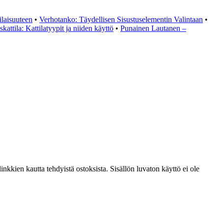
ilaisuuteen
•
Verhotanko: Täydellisen Sisustuselementin Valintaan
•
kattila: Kattilatyypit ja niiden käyttö
•
Punainen Lautanen –
kkien kautta tehdyistä ostoksista. Sisällön luvaton käyttö ei ole