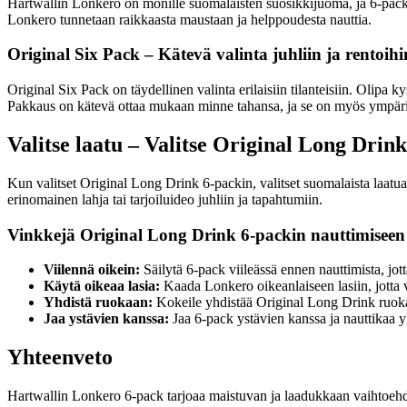
Hartwallin Lonkero on monille suomalaisten suosikkijuoma, ja 6-pack t
Lonkero tunnetaan raikkaasta maustaan ja helppoudesta nauttia.
Original Six Pack – Kätevä valinta juhliin ja rentoihi
Original Six Pack on täydellinen valinta erilaisiin tilanteisiin. Olipa 
Pakkaus on kätevä ottaa mukaan minne tahansa, ja se on myös ympäris
Valitse laatu – Valitse Original Long Drin
Kun valitset Original Long Drink 6-packin, valitset suomalaista laatua
erinomainen lahja tai tarjoiluideo juhliin ja tapahtumiin.
Vinkkejä Original Long Drink 6-packin nauttimiseen
Viilennä oikein:
Säilytä 6-pack viileässä ennen nauttimista, jott
Käytä oikeaa lasia:
Kaada Lonkero oikeanlaiseen lasiin, jotta 
Yhdistä ruokaan:
Kokeile yhdistää Original Long Drink ruokaa
Jaa ystävien kanssa:
Jaa 6-pack ystävien kanssa ja nauttikaa y
Yhteenveto
Hartwallin Lonkero 6-pack tarjoaa maistuvan ja laadukkaan vaihtoehdon