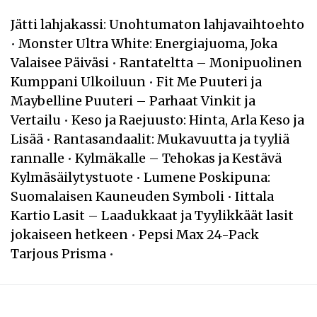
Jätti lahjakassi: Unohtumaton lahjavaihtoehto
•
Monster Ultra White: Energiajuoma, Joka
Valaisee Päiväsi
•
Rantateltta – Monipuolinen
Kumppani Ulkoiluun
•
Fit Me Puuteri ja
Maybelline Puuteri – Parhaat Vinkit ja
Vertailu
•
Keso ja Raejuusto: Hinta, Arla Keso ja
Lisää
•
Rantasandaalit: Mukavuutta ja tyyliä
rannalle
•
Kylmäkalle – Tehokas ja Kestävä
Kylmäsäilytystuote
•
Lumene Poskipuna:
Suomalaisen Kauneuden Symboli
•
Iittala
Kartio Lasit – Laadukkaat ja Tyylikkäät lasit
jokaiseen hetkeen
•
Pepsi Max 24-Pack
Tarjous Prisma
•