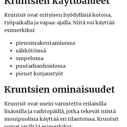
Kruntsien käyttöalueet
Kruntsit ovat erityisen hyödyllisiä kotona,
työpaikalla ja vapaa-ajalla. Niitä voi käyttää
esimerkiksi:
pienoisrakentamisessa
sähkötöissä
ompelussa
puutarhanhoidossa
pienet korjaustyöt
Kruntsien ominaisuudet
Kruntsit ovat usein varustettu erilaisilla
lisäosilla ja vaihtopäillä, jotka tekevät niistä
monipuolisia käyttää eri tilanteissa. Kruntsit
voivat sisältää esimerkiksi: