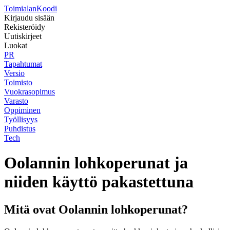
Toimialan
Koodi
Kirjaudu sisään
Rekisteröidy
Uutiskirjeet
Luokat
PR
Tapahtumat
Versio
Toimisto
Vuokrasopimus
Varasto
Oppiminen
Työllisyys
Puhdistus
Tech
Oolannin lohkoperunat ja
niiden käyttö pakastettuna
Mitä ovat Oolannin lohkoperunat?