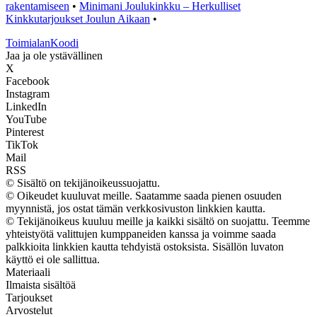
rakentamiseen
•
Minimani Joulukinkku – Herkulliset
Kinkkutarjoukset Joulun Aikaan
•
Toimialan
Koodi
Jaa ja ole ystävällinen
X
Facebook
Instagram
LinkedIn
YouTube
Pinterest
TikTok
Mail
RSS
© Sisältö on tekijänoikeussuojattu.
© Oikeudet kuuluvat meille. Saatamme saada pienen osuuden
myynnistä, jos ostat tämän verkkosivuston linkkien kautta.
© Tekijänoikeus kuuluu meille ja kaikki sisältö on suojattu. Teemme
yhteistyötä valittujen kumppaneiden kanssa ja voimme saada
palkkioita linkkien kautta tehdyistä ostoksista. Sisällön luvaton
käyttö ei ole sallittua.
Materiaali
Ilmaista sisältöä
Tarjoukset
Arvostelut