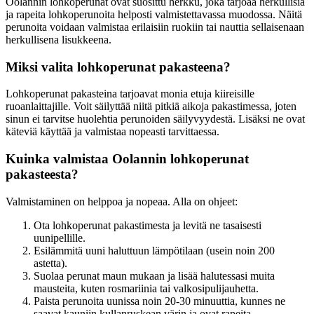
Oolannin lohkoperunat ovat suosittu herkku, joka tarjoaa herkullisia
ja rapeita lohkoperunoita helposti valmistettavassa muodossa. Näitä
perunoita voidaan valmistaa erilaisiin ruokiin tai nauttia sellaisenaan
herkullisena lisukkeena.
Miksi valita lohkoperunat pakasteena?
Lohkoperunat pakasteina tarjoavat monia etuja kiireisille
ruoanlaittajille. Voit säilyttää niitä pitkiä aikoja pakastimessa, joten
sinun ei tarvitse huolehtia perunoiden säilyvyydestä. Lisäksi ne ovat
käteviä käyttää ja valmistaa nopeasti tarvittaessa.
Kuinka valmistaa Oolannin lohkoperunat
pakasteesta?
Valmistaminen on helppoa ja nopeaa. Alla on ohjeet:
Ota lohkoperunat pakastimesta ja levitä ne tasaisesti
uunipellille.
Esilämmitä uuni haluttuun lämpötilaan (usein noin 200
astetta).
Suolaa perunat maun mukaan ja lisää halutessasi muita
mausteita, kuten rosmariinia tai valkosipulijauhetta.
Paista perunoita uunissa noin 20-30 minuuttia, kunnes ne
saavat kauniin kullanruskean värin ja ovat rapeita.