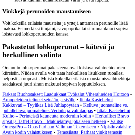
Vinkkejä perunoiden maustamiseen
Voit kokeilla erilaisia mausteita ja yrttejä antamaan perunoille lisää
makua. Esimerkiksi timjami, savupaprika tai sitruunankuori sopivat
loistavasti lohkoperunoiden kanssa.
Pakastetut lohkoperunat – kätevä ja
herkullinen valinta
Oolannin lohkoperunat pakasteena ovat loistava vaihtoehto arjen
kiireisiin. Niiden avulla voit taata herkullisen lisukkeen ruoallesi
helposti ja nopeasti. Muista kokeilla erilaisia maustamisvaihtoehtoja
saadaksesi juuri sinun makuusi sopivan lopputuloksen.
Fiskars Ruohosakset: Laadukkaat Työkalut Viheralueiden Hoitoon
•
Amppeleiden telineet seinään ja sisälle
•
Iittala Kastehelmi
Kakkuvati – Tyylikäs Lisä Juhlapöytään
•
Kelluva juomateline vs.
puhallettava juomateline: Vertailu ja valintaopas
•
Iittala Kastehelmi
Kulho – Perinteistä kauneutta moderniin kotiin
•
Herkulliset Bravo
sipsit ja Taffel Bravo – Makuelämys jokaiseen hetkeen
•
Valitse
OmegaPro – Opas Parhaan Valinnan Tekemiseen
•
Nipistinvalaisin:
Avain kodin valaistukseen
•
Terassilasta: Parhaat vinkit terassin