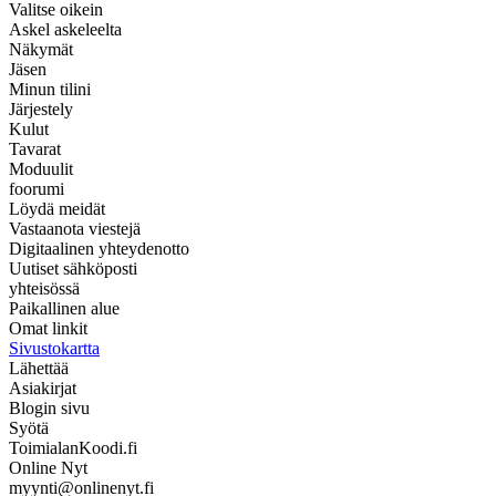
Valitse oikein
Askel askeleelta
Näkymät
Jäsen
Minun tilini
Järjestely
Kulut
Tavarat
Moduulit
foorumi
Löydä meidät
Vastaanota viestejä
Digitaalinen yhteydenotto
Uutiset sähköposti
yhteisössä
Paikallinen alue
Omat linkit
Sivustokartta
Lähettää
Asiakirjat
Blogin sivu
Syötä
ToimialanKoodi.fi
Online Nyt
myynti@onlinenyt.fi