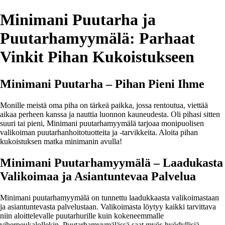
Minimani Puutarha ja
Puutarhamyymälä: Parhaat
Vinkit Pihan Kukoistukseen
Minimani Puutarha – Pihan Pieni Ihme
Monille meistä oma piha on tärkeä paikka, jossa rentoutua, viettää
aikaa perheen kanssa ja nauttia luonnon kauneudesta. Oli pihasi sitten
suuri tai pieni, Minimani puutarhamyymälä tarjoaa monipuolisen
valikoiman puutarhanhoitotuotteita ja -tarvikkeita. Aloita pihan
kukoistuksen matka minimanin avulla!
Minimani Puutarhamyymälä – Laadukasta
Valikoimaa ja Asiantuntevaa Palvelua
Minimani puutarhamyymälä on tunnettu laadukkaasta valikoimastaan
ja asiantuntevasta palvelustaan. Valikoimasta löytyy kaikki tarvittava
niin aloittelevalle puutarhurille kuin kokeneemmalle
viherpeukalollekin. Puutarhamyymälässä saat myös hyödyllisiä