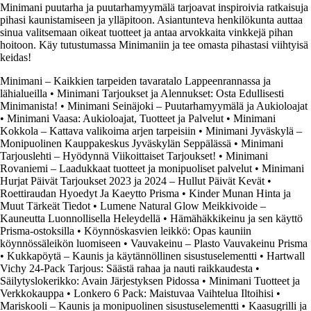
Minimani puutarha ja puutarhamyymälä tarjoavat inspiroivia ratkaisuja
pihasi kaunistamiseen ja ylläpitoon. Asiantunteva henkilökunta auttaa
sinua valitsemaan oikeat tuotteet ja antaa arvokkaita vinkkejä pihan
hoitoon. Käy tutustumassa Minimaniin ja tee omasta pihastasi viihtyisä
keidas!
Minimani – Kaikkien tarpeiden tavaratalo Lappeenrannassa ja
lähialueilla
•
Minimani Tarjoukset ja Alennukset: Osta Edullisesti
Minimanista!
•
Minimani Seinäjoki – Puutarhamyymälä ja Aukioloajat
•
Minimani Vaasa: Aukioloajat, Tuotteet ja Palvelut
•
Minimani
Kokkola – Kattava valikoima arjen tarpeisiin
•
Minimani Jyväskylä –
Monipuolinen Kauppakeskus Jyväskylän Seppälässä
•
Minimani
Tarjouslehti – Hyödynnä Viikoittaiset Tarjoukset!
•
Minimani
Rovaniemi – Laadukkaat tuotteet ja monipuoliset palvelut
•
Minimani
Hurjat Päivät Tarjoukset 2023 ja 2024 – Hullut Päivät Kevät
•
Roettiraudan Hyoedyt Ja Kaeytto Prisma
•
Kinder Munan Hinta ja
Muut Tärkeät Tiedot
•
Lumene Natural Glow Meikkivoide –
Kauneutta Luonnollisella Heleydellä
•
Hämähäkkikeinu ja sen käyttö
Prisma-ostoksilla
•
Köynnöskasvien leikkö: Opas kauniin
köynnössäleikön luomiseen
•
Vauvakeinu – Plasto Vauvakeinu Prisma
•
Kukkapöytä – Kaunis ja käytännöllinen sisustuselementti
•
Hartwall
Vichy 24-Pack Tarjous: Säästä rahaa ja nauti raikkaudesta
•
Säilytyslokerikko: Avain Järjestyksen Pidossa
•
Minimani Tuotteet ja
Verkkokauppa
•
Lonkero 6 Pack: Maistuvaa Vaihtelua Iltoihisi
•
Mariskooli – Kaunis ja monipuolinen sisustuselementti
•
Kaasugrilli ja