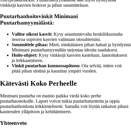
vinkkejä kasvien hoitoon ja pihan suunnitteluun.
Puutarhanhoitovinkit Minimani
Puutarhamyymälästä:
Valitse oikeat kasvit:
Kysy asiantuntevalta henkilökunnalta
neuvoa sopivien kasvien valintaan olosuhteisiisi.
Suunnittele pihaa:
Mieti, minkälaisen pihan haluat ja hyödynnä
Minimani puutarhamyymälän tarjontaa ideoita saadaksesi.
Hoito-ohjeet:
Kysy vinkkejä kasvien kasteluun, lannoitukseen
ja leikkaamiseen.
Vinkit puutarhan kunnossapitoon:
Ota selvää, miten voit
pitää pihan siistinä ja kauniina ympäri vuoden.
Kätevästi Koko Perheelle
Minimani puutarha on mainio paikka viedä koko perhe
puutarhaostoksille. Lapset voivat tutkia puutarhatuotteita ja oppia
puutarhanhoidosta leikkimielisesti. Samalla voit löytää ratkaisut pihasi
kauneuden ylläpitoon ja kehittämiseen.
Yhteenveto