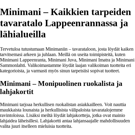
Minimani – Kaikkien tarpeiden
tavaratalo Lappeenrannassa ja
lähialueilla
Tervetuloa tutustumaan Minimaniin – tavarataloon, josta löydät kaiken
tarvitsemasi arkeen ja juhlaan. Meillä on useita toimipisteitä, kuten
Minimani Lappeenranta, Minimani Juva, Minimani Imatra ja Minimani
Sammonlahti. Valikoimastamme löydät laajan valikoiman tuotteita eri
kategorioista, ja varmasti myös sinun tarpeisiisi sopivat tuotteet.
Minimani – Monipuolinen ruokalista ja
lahjakortit
Minimani tarjoaa herkullisen ruokalistan asiakkailleen. Voit nauttia
maukkaista lounaista ja herkullisista välipaloista tavaratalojemme
ravintoloissa. Lisäksi meiltä löydät lahjakortteja, jotka ovat mainio
lahjaidea läheisillesi. Lahjakortti antaa lahjansaajalle mahdollisuuden
valita juuri itselleen mieluisia tuotteita.