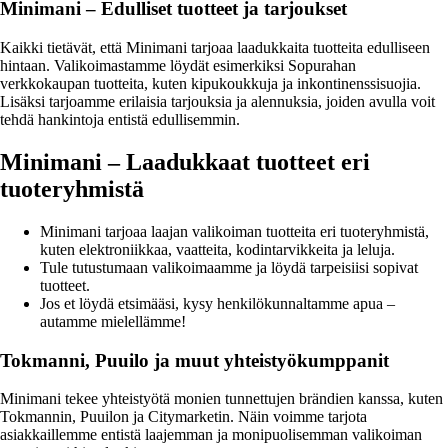
Minimani – Edulliset tuotteet ja tarjoukset
Kaikki tietävät, että Minimani tarjoaa laadukkaita tuotteita edulliseen
hintaan. Valikoimastamme löydät esimerkiksi Sopurahan
verkkokaupan tuotteita, kuten kipukoukkuja ja inkontinenssisuojia.
Lisäksi tarjoamme erilaisia tarjouksia ja alennuksia, joiden avulla voit
tehdä hankintoja entistä edullisemmin.
Minimani – Laadukkaat tuotteet eri
tuoteryhmistä
Minimani tarjoaa laajan valikoiman tuotteita eri tuoteryhmistä,
kuten elektroniikkaa, vaatteita, kodintarvikkeita ja leluja.
Tule tutustumaan valikoimaamme ja löydä tarpeisiisi sopivat
tuotteet.
Jos et löydä etsimääsi, kysy henkilökunnaltamme apua –
autamme mielellämme!
Tokmanni, Puuilo ja muut yhteistyökumppanit
Minimani tekee yhteistyötä monien tunnettujen brändien kanssa, kuten
Tokmannin, Puuilon ja Citymarketin. Näin voimme tarjota
asiakkaillemme entistä laajemman ja monipuolisemman valikoiman