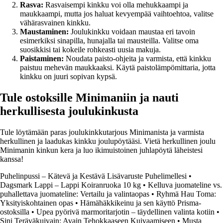
Rasva:
Rasvaisempi kinkku voi olla mehukkaampi ja
maukkaampi, mutta jos haluat kevyempää vaihtoehtoa, valitse
vähärasvainen kinkku.
Maustaminen:
Joulukinkku voidaan maustaa eri tavoin
esimerkiksi sinapilla, hunajalla tai mausteilla. Valitse oma
suosikkisi tai kokeile rohkeasti uusia makuja.
Paistaminen:
Noudata paisto-ohjeita ja varmista, että kinkku
paistuu mehevän maukkaaksi. Käytä paistolämpömittaria, jotta
kinkku on juuri sopivan kypsä.
Tule ostoksille Minimaniin ja nauti
herkullisesta joulukinkusta
Tule löytämään paras joulukinkkutarjous Minimanista ja varmista
herkullinen ja laadukas kinkku joulupöytääsi. Vietä herkullinen joulu
Minimanin kinkun kera ja luo ikimuistoinen juhlapöytä läheistesi
kanssa!
Puhelinpussi – Kätevä ja Kestävä Lisävaruste Puhelimellesi
•
Dagsmark Lappi – Lappi Koiranruoka 10 kg
•
Kelluva juomateline vs.
puhallettava juomateline: Vertailu ja valintaopas
•
Ryhmä Hau Toma:
Yksityiskohtainen opas
•
Hämähäkkikeinu ja sen käyttö Prisma-
ostoksilla
•
Upea pyörivä marmoritarjotin – täydellinen valinta kotiin
•
Sini Teräväkuivain: Avain Tehokkaaseen Kuivaamiseen
•
Musta