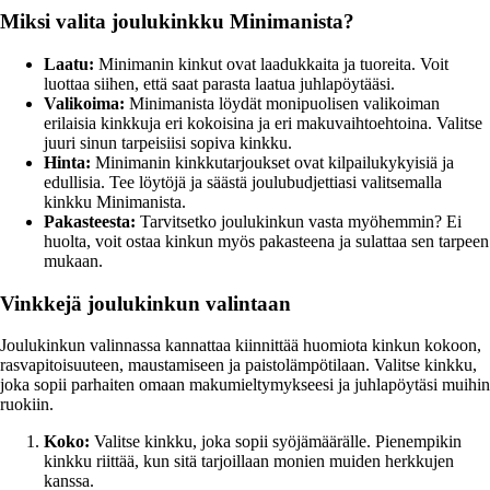
Miksi valita joulukinkku Minimanista?
Laatu:
Minimanin kinkut ovat laadukkaita ja tuoreita. Voit
luottaa siihen, että saat parasta laatua juhlapöytääsi.
Valikoima:
Minimanista löydät monipuolisen valikoiman
erilaisia kinkkuja eri kokoisina ja eri makuvaihtoehtoina. Valitse
juuri sinun tarpeisiisi sopiva kinkku.
Hinta:
Minimanin kinkkutarjoukset ovat kilpailukykyisiä ja
edullisia. Tee löytöjä ja säästä joulubudjettiasi valitsemalla
kinkku Minimanista.
Pakasteesta:
Tarvitsetko joulukinkun vasta myöhemmin? Ei
huolta, voit ostaa kinkun myös pakasteena ja sulattaa sen tarpeen
mukaan.
Vinkkejä joulukinkun valintaan
Joulukinkun valinnassa kannattaa kiinnittää huomiota kinkun kokoon,
rasvapitoisuuteen, maustamiseen ja paistolämpötilaan. Valitse kinkku,
joka sopii parhaiten omaan makumieltymykseesi ja juhlapöytäsi muihin
ruokiin.
Koko:
Valitse kinkku, joka sopii syöjämäärälle. Pienempikin
kinkku riittää, kun sitä tarjoillaan monien muiden herkkujen
kanssa.