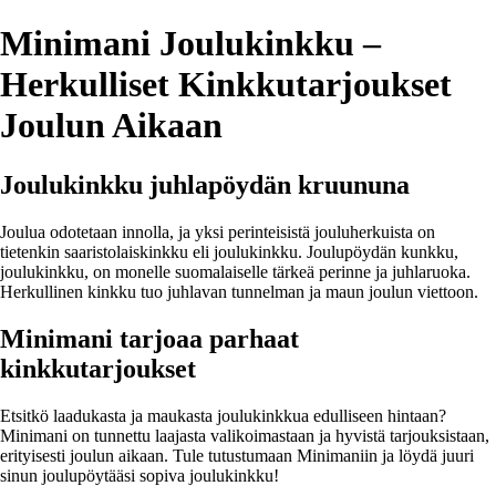
Minimani Joulukinkku –
Herkulliset Kinkkutarjoukset
Joulun Aikaan
Joulukinkku juhlapöydän kruununa
Joulua odotetaan innolla, ja yksi perinteisistä jouluherkuista on
tietenkin saaristolaiskinkku eli joulukinkku. Joulupöydän kunkku,
joulukinkku, on monelle suomalaiselle tärkeä perinne ja juhlaruoka.
Herkullinen kinkku tuo juhlavan tunnelman ja maun joulun viettoon.
Minimani tarjoaa parhaat
kinkkutarjoukset
Etsitkö laadukasta ja maukasta joulukinkkua edulliseen hintaan?
Minimani on tunnettu laajasta valikoimastaan ja hyvistä tarjouksistaan,
erityisesti joulun aikaan. Tule tutustumaan Minimaniin ja löydä juuri
sinun joulupöytääsi sopiva joulukinkku!