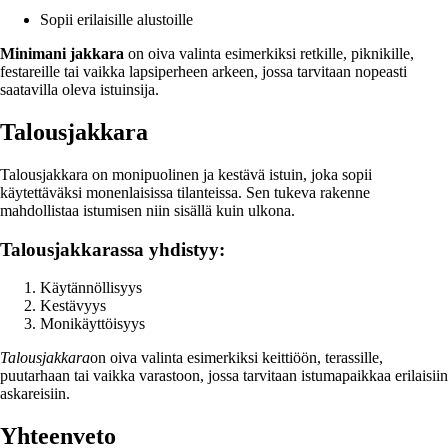
Sopii erilaisille alustoille
Minimani jakkara
on oiva valinta esimerkiksi retkille, piknikille,
festareille tai vaikka lapsiperheen arkeen, jossa tarvitaan nopeasti
saatavilla oleva istuinsija.
Talousjakkara
Talousjakkara on monipuolinen ja kestävä istuin, joka sopii
käytettäväksi monenlaisissa tilanteissa. Sen tukeva rakenne
mahdollistaa istumisen niin sisällä kuin ulkona.
Talousjakkarassa yhdistyy:
Käytännöllisyys
Kestävyys
Monikäyttöisyys
Talousjakkara
on oiva valinta esimerkiksi keittiöön, terassille,
puutarhaan tai vaikka varastoon, jossa tarvitaan istumapaikkaa erilaisiin
askareisiin.
Yhteenveto