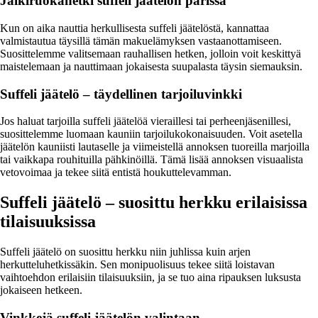
Jälkiruokahetki suffeli jäätelön parissa
Kun on aika nauttia herkullisesta suffeli jäätelöstä, kannattaa
valmistautua täysillä tämän makuelämyksen vastaanottamiseen.
Suosittelemme valitsemaan rauhallisen hetken, jolloin voit keskittyä
maistelemaan ja nauttimaan jokaisesta suupalasta täysin siemauksin.
Suffeli jäätelö – täydellinen tarjoiluvinkki
Jos haluat tarjoilla suffeli jäätelöä vieraillesi tai perheenjäsenillesi,
suosittelemme luomaan kauniin tarjoilukokonaisuuden. Voit asetella
jäätelön kauniisti lautaselle ja viimeistellä annoksen tuoreilla marjoilla
tai vaikkapa rouhituilla pähkinöillä. Tämä lisää annoksen visuaalista
vetovoimaa ja tekee siitä entistä houkuttelevamman.
Suffeli jäätelö – suosittu herkku erilaisissa
tilaisuuksissa
Suffeli jäätelö on suosittu herkku niin juhlissa kuin arjen
herkutteluhetkissäkin. Sen monipuolisuus tekee siitä loistavan
vaihtoehdon erilaisiin tilaisuuksiin, ja se tuo aina ripauksen luksusta
jokaiseen hetkeen.
Vinkkejä suffeli jäätelön valintaan