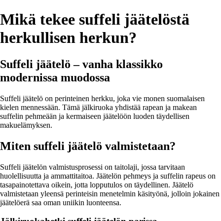
Mikä tekee suffeli jäätelöstä
herkullisen herkun?
Suffeli jäätelö – vanha klassikko
modernissa muodossa
Suffeli jäätelö on perinteinen herkku, joka vie monen suomalaisen
kielen mennessään. Tämä jälkiruoka yhdistää rapean ja makean
suffelin pehmeään ja kermaiseen jäätelöön luoden täydellisen
makuelämyksen.
Miten suffeli jäätelö valmistetaan?
Suffeli jäätelön valmistusprosessi on taitolaji, jossa tarvitaan
huolellisuutta ja ammattitaitoa. Jäätelön pehmeys ja suffelin rapeus on
tasapainotettava oikein, jotta lopputulos on täydellinen. Jäätelö
valmistetaan yleensä perinteisin menetelmin käsityönä, jolloin jokainen
jäätelöerä saa oman uniikin luonteensa.