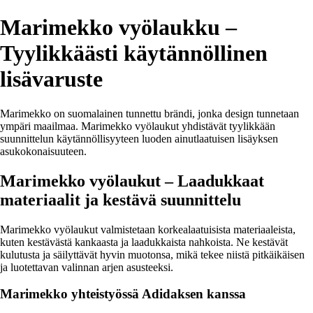
Marimekko vyölaukku –
Tyylikkäästi käytännöllinen
lisävaruste
Marimekko on suomalainen tunnettu brändi, jonka design tunnetaan
ympäri maailmaa. Marimekko vyölaukut yhdistävät tyylikkään
suunnittelun käytännöllisyyteen luoden ainutlaatuisen lisäyksen
asukokonaisuuteen.
Marimekko vyölaukut – Laadukkaat
materiaalit ja kestävä suunnittelu
Marimekko vyölaukut valmistetaan korkealaatuisista materiaaleista,
kuten kestävästä kankaasta ja laadukkaista nahkoista. Ne kestävät
kulutusta ja säilyttävät hyvin muotonsa, mikä tekee niistä pitkäikäisen
ja luotettavan valinnan arjen asusteeksi.
Marimekko yhteistyössä Adidaksen kanssa