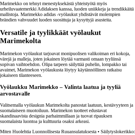
Marimekko on tehnyt menestyksekästä yhteistyötä myös
urheiluvaatemerkki Adidaksen kanssa, luoden uniikkeja ja trendikkäitä
mallistoja. Marimekko adidas -vyölaukut yhdistävät molempien
brändien vahvuudet luoden suosittuja ja kysyttyjä asusteita.
Versatile ja tyylikkäät vyölaukut
Marimekolta
Marimekon vyölaukut tarjoavat monipuolisen valikoiman eri kokoja,
värejä ja malleja, joten jokainen löytää varmasti omaan tyyliinsä
sopivan vaihtoehdon. Olipa tarpeen säilyttää puhelin, lompakko tai
avaimet, Marimekon vyölaukusta löytyy käytännöllinen ratkaisu
jokaiseen tilanteeseen.
Vyölaukku Marimekko – Valinta laatua ja tyyliä
arvostavalle
Valitsemalla vyölaukun Marimekolta panostat laatuun, kestävyyteen ja
suomalaiseen muotoiluun. Marimekon tuotteet edustavat
skandinaavista designia parhaimmillaan ja tuovat ripauksen
suomalaista luontoa ja kulttuuria osaksi arkeasi.
Miten Huolehtia Luonnollisesta Ruuansulatuksesta
•
Säilytyslokerikko: