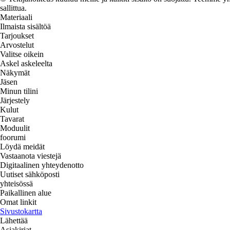
sallittua.
Materiaali
Ilmaista sisältöä
Tarjoukset
Arvostelut
Valitse oikein
Askel askeleelta
Näkymät
Jäsen
Minun tilini
Järjestely
Kulut
Tavarat
Moduulit
foorumi
Löydä meidät
Vastaanota viestejä
Digitaalinen yhteydenotto
Uutiset sähköposti
yhteisössä
Paikallinen alue
Omat linkit
Sivustokartta
Lähettää
Asiakirjat