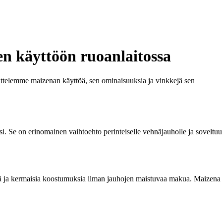
en käyttöön ruoanlaitossa
sittelemme maizenan käyttöä, sen ominaisuuksia ja vinkkejä sen
i. Se on erinomainen vaihtoehto perinteiselle vehnäjauholle ja soveltuu
eitä ja kermaisia koostumuksia ilman jauhojen maistuvaa makua. Maizena