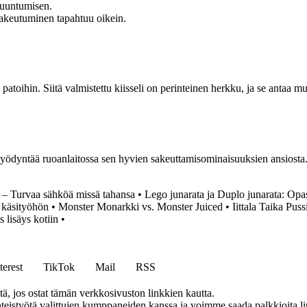
kuuntumisen.
sakeutuminen tapahtuu oikein.
 patoihin. Siitä valmistettu kiisseli on perinteinen herkku, ja se antaa 
yödyntää ruoanlaitossa sen hyvien sakeuttamisominaisuuksien ansiosta. K
 – Turvaa sähköä missä tahansa
•
Lego junarata ja Duplo junarata: Opa
 käsityöhön
•
Monster Monarkki vs. Monster Juiced
•
Iittala Taika Pu
 lisäys kotiin
•
terest
TikTok
Mail
RSS
 jos ostat tämän verkkosivuston linkkien kautta.
eistyötä valittujen kumppaneiden kanssa ja voimme saada palkkioita link