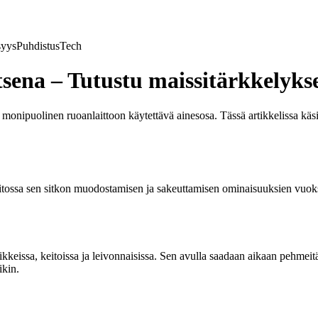
syys
Puhdistus
Tech
tsena – Tutustu maissitärkkelyks
n monipuolinen ruoanlaittoon käytettävä ainesosa. Tässä artikkelissa kä
aitossa sen sitkon muodostamisen ja sakeuttamisen ominaisuuksien vuoks
tikkeissa, keitoissa ja leivonnaisissa. Sen avulla saadaan aikaan pehm
ikin.