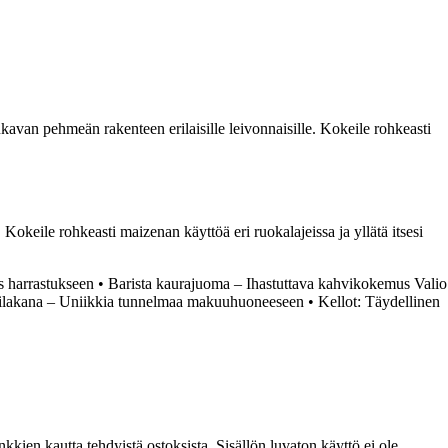
mukavan pehmeän rakenteen erilaisille leivonnaisille. Kokeile rohkeasti
okeile rohkeasti maizenan käyttöä eri ruokalajeissa ja yllätä itsesi
s harrastukseen
•
Barista kaurajuoma – Ihastuttava kahvikokemus Valio
ssilakana – Uniikkia tunnelmaa makuuhuoneeseen
•
Kellot: Täydellinen
kien kautta tehdyistä ostoksista. Sisällön luvaton käyttö ei ole