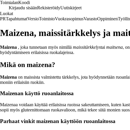
Toimialan
Koodi
Kirjaudu sisään
Rekisteröidy
Uutiskirjeet
Luokat
PR
Tapahtumat
Versio
Toimisto
Vuokrasopimus
Varasto
Oppiminen
Työlli
Maizena, maissitärkkelys ja mai
Maizena
, joka tunnetaan myös nimillä
maissitärkkelys
tai
maitsena
, o
hyödyntämiseen erilaisissa ruokalajeissa.
Mikä on maizena?
Maizena
on maissista valmistettu tärkkelys, jota hyödynnetään ruoanl
moniin erilaisiin ruokiin.
Maizenan käyttö ruoanlaitossa
Maizenaa voidaan käyttää erilaisissa ruoissa sakeuttamiseen, kuten kas
sopii myös gluteenittomaan ruokavalioon, mikä tekee siitä monien suos
Parhaat vinkit maizenan käyttöön ruoanlaitossa