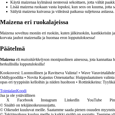
Käytä maizenaa kylmässä nesteessä sekoittaen, jotta vältät paak
Lisää maizena ruokaan vasta lopuksi, kun seos on kuuma, jotta 
Säilytä maizena kuivassa ja viileässä paikassa suljetussa astiassa.
Maizena eri ruokalajeissa
Maizena soveltuu moniin eri ruokiin, kuten jälkiruokiin, kastikkeisiin ja
korvata jauhot maizenalla ja huomaa eron lopputuloksessa!
Päätelmä
Maizena
eli
maissitärkkelys
on monipuolinen ainesosa, jota kannattaa h
herkullisilla lopputuloksilla!
Kookosvesi: Luonnollinen ja Ravitseva Valinta!
•
Wave Varavirtalähde
Oddlygoodilta
•
Novita Kajastus Omenatarha: Huippulaatuinen valinta
opas eri tyyppisiin kelloihin ja niiden huoltoon
•
Rottinkikeinu: Tyylikäs
Toimialan
Koodi
Jaa ja ole ystävällinen
X
Facebook
Instagram
LinkedIn
YouTube
Pin
© Sisältö on tekijänoikeussuojattu.
© Oikeudet kuuluvat meille. Saatamme saada pienen osuuden myynnistä,
© Tekijänoikeus kuuluu meille ja kaikki sisältö on suojattu. Teemme yht