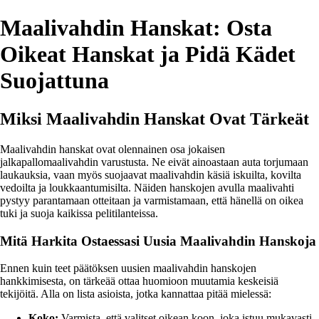
Maalivahdin Hanskat: Osta
Oikeat Hanskat ja Pidä Kädet
Suojattuna
Miksi Maalivahdin Hanskat Ovat Tärkeät
Maalivahdin hanskat ovat olennainen osa jokaisen
jalkapallomaalivahdin varustusta. Ne eivät ainoastaan auta torjumaan
laukauksia, vaan myös suojaavat maalivahdin käsiä iskuilta, kovilta
vedoilta ja loukkaantumisilta. Näiden hanskojen avulla maalivahti
pystyy parantamaan otteitaan ja varmistamaan, että hänellä on oikea
tuki ja suoja kaikissa pelitilanteissa.
Mitä Harkita Ostaessasi Uusia Maalivahdin Hanskoja
Ennen kuin teet päätöksen uusien maalivahdin hanskojen
hankkimisesta, on tärkeää ottaa huomioon muutamia keskeisiä
tekijöitä. Alla on lista asioista, jotka kannattaa pitää mielessä:
Koko:
Varmista, että valitset oikean koon, joka istuu mukavasti