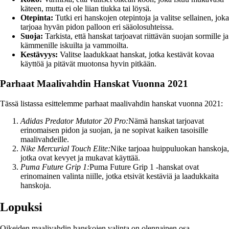
käteen, mutta ei ole liian tiukka tai löysä.
Otepinta:
Tutki eri hanskojen otepintoja ja valitse sellainen, joka
tarjoaa hyvän pidon palloon eri sääolosuhteissa.
Suoja:
Tarkista, että hanskat tarjoavat riittävän suojan sormille ja
kämmenille iskuilta ja vammoilta.
Kestävyys:
Valitse laadukkaat hanskat, jotka kestävät kovaa
käyttöä ja pitävät muotonsa hyvin pitkään.
Parhaat Maalivahdin Hanskat Vuonna 2021
Tässä listassa esittelemme parhaat maalivahdin hanskat vuonna 2021:
Adidas Predator Mutator 20 Pro:
Nämä hanskat tarjoavat
erinomaisen pidon ja suojan, ja ne sopivat kaiken tasoisille
maalivahdeille.
Nike Mercurial Touch Elite:
Nike tarjoaa huippuluokan hanskoja,
jotka ovat kevyet ja mukavat käyttää.
Puma Future Grip 1:
Puma Future Grip 1 -hanskat ovat
erinomainen valinta niille, jotka etsivät kestäviä ja laadukkaita
hanskoja.
Lopuksi
Oikeiden maalivahdin hanskojen valinta on olennainen osa