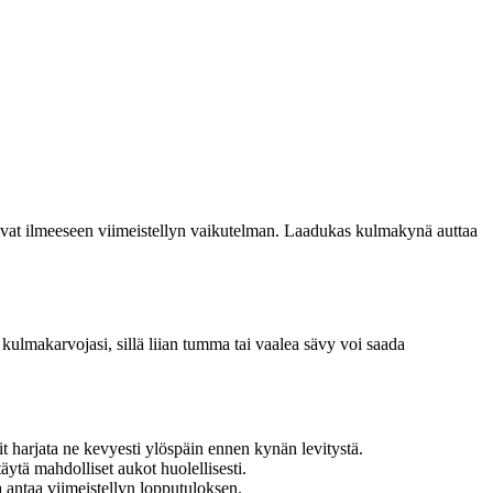
uovat ilmeeseen viimeistellyn vaikutelman. Laadukas kulmakynä auttaa
kulmakarvojasi, sillä liian tumma tai vaalea sävy voi saada
 harjata ne kevyesti ylöspäin ennen kynän levitystä.
äytä mahdolliset aukot huolellisesti.
 antaa viimeistellyn lopputuloksen.