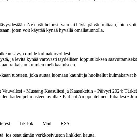
destään. Ne eivät helposti valu tai häviä päivän mittaan, joten voit lu
saan, joten voit käyttää kynää hyvällä omallatunnolla.
ikean sävyn omille kulmakarvoillesi.
stä, ja levitä kynää varovasti täydellisen lopputuloksen saavuttamiseks
kaan ratkaisun kulmien meikkaamiseen.
dukkaan tuotteen, joka auttaa luomaan kauniit ja huolitellut kulmakarvat h
 Vauvallesi
•
Mustang Kaasuliesi ja Kaasukeitin
•
Päivyri 2024: Tärkeä
den baden pehmusteen avulla
•
Parhaat Amppelitelineet Pihallesi
•
Juu
terest
TikTok
Mail
RSS
 jos ostat tämän verkkosivuston linkkien kautta.