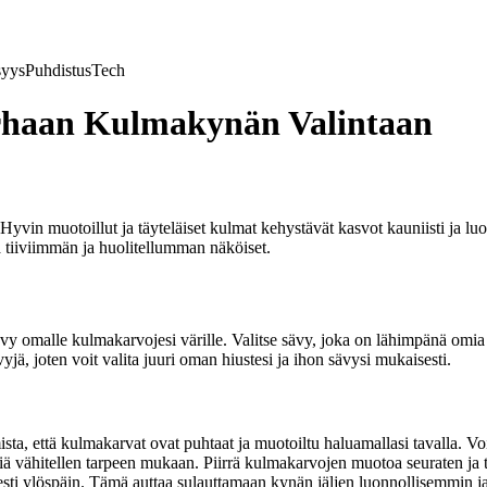
syys
Puhdistus
Tech
haan Kulmakynän Valintaan
yvin muotoillut ja täyteläiset kulmat kehystävät kasvot kauniisti ja l
ä tiiviimmän ja huolitellumman näköiset.
ävy omalle kulmakarvojesi värille. Valitse sävy, joka on lähimpänä omia 
jä, joten voit valita juuri oman hiustesi ja ihon sävysi mukaisesti.
, että kulmakarvat ovat puhtaat ja muotoiltu haluamallasi tavalla. Voit
tiä vähitellen tarpeen mukaan. Piirrä kulmakarvojen muotoa seuraten ja t
ti ylöspäin. Tämä auttaa sulauttamaan kynän jäljen luonnollisemmin ja