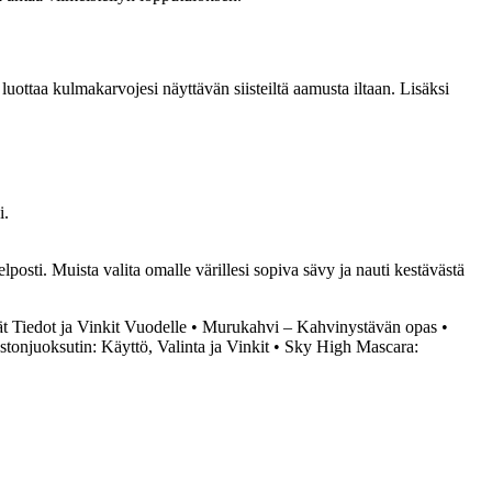
ottaa kulmakarvojesi näyttävän siisteiltä aamusta iltaan. Lisäksi
i.
elposti. Muista valita omalle värillesi sopiva sävy ja nauti kestävästä
t Tiedot ja Vinkit Vuodelle
•
Murukahvi – Kahvinystävän opas
•
stonjuoksutin: Käyttö, Valinta ja Vinkit
•
Sky High Mascara: