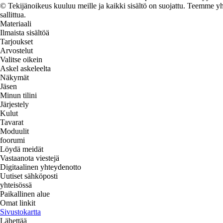
© Tekijänoikeus kuuluu meille ja kaikki sisältö on suojattu. Teemme yht
sallittua.
Materiaali
Ilmaista sisältöä
Tarjoukset
Arvostelut
Valitse oikein
Askel askeleelta
Näkymät
Jäsen
Minun tilini
Järjestely
Kulut
Tavarat
Moduulit
foorumi
Löydä meidät
Vastaanota viestejä
Digitaalinen yhteydenotto
Uutiset sähköposti
yhteisössä
Paikallinen alue
Omat linkit
Sivustokartta
Lähettää