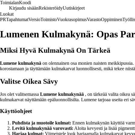
Toimialan
Koodi
Kirjaudu sisään
Rekisteröidy
Uutiskirjeet
Luokat
PR
Tapahtumat
Versio
Toimisto
Vuokrasopimus
Varasto
Oppiminen
Työlli
Lumenen Kulmakynä: Opas Par
Miksi Hyvä Kulmakynä On Tärkeä
Lumene kulmakynä
on olennainen osa monien naisten meikkipussia. H
korostamaan ja täyttämään kulmakarvat luonnollisesti, mikä tekee niist
Valitse Oikea Sävy
Jos olet valitsemassa
Lumene kulmakynää
, on tärkeää valita oikea s
kulmakarvat näyttämään epäluonnollisilta. Lumene tarjoaa useita eri sävy
Käyttöohjeet
Puhdista ja muotoile kulmat:
Ennen kulmakynän käyttöä varmista
Levitä kulmakynää varovasti:
Aloita kevyesti ja lisää pigment
Harjaa kulmat:
Viimeistele look harjaamalla kulmakarvat kevyes