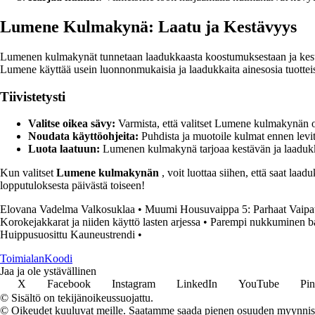
Lumene Kulmakynä: Laatu ja Kestävyys
Lumenen kulmakynät tunnetaan laadukkaasta koostumuksestaan ja kestävyy
Lumene käyttää usein luonnonmukaisia ja laadukkaita ainesosia tuotteis
Tiivistetysti
Valitse oikea sävy:
Varmista, että valitset Lumene kulmakynän o
Noudata käyttöohjeita:
Puhdista ja muotoile kulmat ennen levity
Luota laatuun:
Lumenen kulmakynä tarjoaa kestävän ja laaduk
Kun valitset
Lumene kulmakynän
, voit luottaa siihen, että saat laa
lopputuloksesta päivästä toiseen!
Elovana Vadelma Valkosuklaa
•
Muumi Housuvaippa 5: Parhaat Vaipat
Korokejakkarat ja niiden käyttö lasten arjessa
•
Parempi nukkuminen ba
Huippusuosittu Kauneustrendi
•
Toimialan
Koodi
Jaa ja ole ystävällinen
X
Facebook
Instagram
LinkedIn
YouTube
Pin
© Sisältö on tekijänoikeussuojattu.
© Oikeudet kuuluvat meille. Saatamme saada pienen osuuden myynnistä,