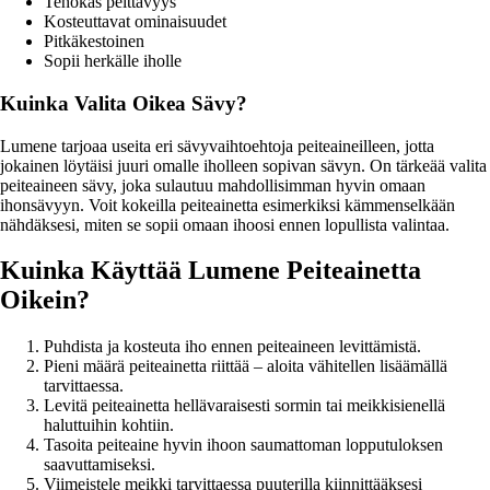
Tehokas peittävyys
Kosteuttavat ominaisuudet
Pitkäkestoinen
Sopii herkälle iholle
Kuinka Valita Oikea Sävy?
Lumene tarjoaa useita eri sävyvaihtoehtoja peiteaineilleen, jotta
jokainen löytäisi juuri omalle iholleen sopivan sävyn. On tärkeää valita
peiteaineen sävy, joka sulautuu mahdollisimman hyvin omaan
ihonsävyyn. Voit kokeilla peiteainetta esimerkiksi kämmenselkään
nähdäksesi, miten se sopii omaan ihoosi ennen lopullista valintaa.
Kuinka Käyttää Lumene Peiteainetta
Oikein?
Puhdista ja kosteuta iho ennen peiteaineen levittämistä.
Pieni määrä peiteainetta riittää – aloita vähitellen lisäämällä
tarvittaessa.
Levitä peiteainetta hellävaraisesti sormin tai meikkisienellä
haluttuihin kohtiin.
Tasoita peiteaine hyvin ihoon saumattoman lopputuloksen
saavuttamiseksi.
Viimeistele meikki tarvittaessa puuterilla kiinnittääksesi