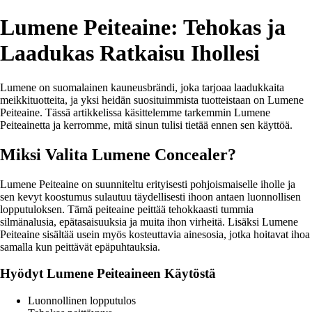
Lumene Peiteaine: Tehokas ja
Laadukas Ratkaisu Ihollesi
Lumene on suomalainen kauneusbrändi, joka tarjoaa laadukkaita
meikkituotteita, ja yksi heidän suosituimmista tuotteistaan on Lumene
Peiteaine. Tässä artikkelissa käsittelemme tarkemmin Lumene
Peiteainetta ja kerromme, mitä sinun tulisi tietää ennen sen käyttöä.
Miksi Valita Lumene Concealer?
Lumene Peiteaine on suunniteltu erityisesti pohjoismaiselle iholle ja
sen kevyt koostumus sulautuu täydellisesti ihoon antaen luonnollisen
lopputuloksen. Tämä peiteaine peittää tehokkaasti tummia
silmänalusia, epätasaisuuksia ja muita ihon virheitä. Lisäksi Lumene
Peiteaine sisältää usein myös kosteuttavia ainesosia, jotka hoitavat ihoa
samalla kun peittävät epäpuhtauksia.
Hyödyt Lumene Peiteaineen Käytöstä
Luonnollinen lopputulos